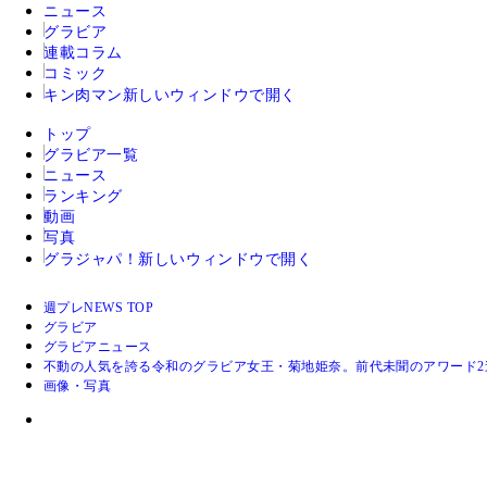
ニュース
グラビア
連載コラム
コミック
キン肉マン
新しいウィンドウで開く
トップ
グラビア一覧
ニュース
ランキング
動画
写真
グラジャパ！
新しいウィンドウで開く
週プレNEWS TOP
グラビア
グラビアニュース
不動の人気を誇る令和のグラビア女王・菊地姫奈。前代未聞のアワード2連覇
画像・写真