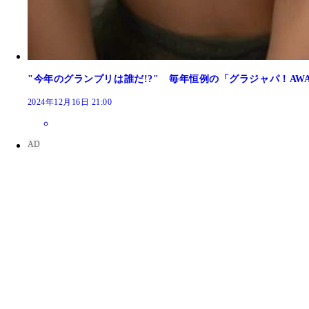
"今年のグランプリは誰だ!?" 毎年恒例の「グラジャパ！AW
2024年12月16日 21:00
菊地姫奈
菊地姫奈
菊地姫奈