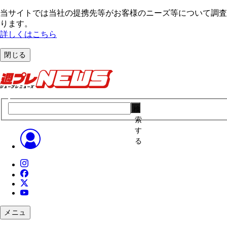
当サイトでは当社の提携先等がお客様のニーズ等について調査・
ります。
詳しくはこちら
閉じる
検
索
す
る
メニュ