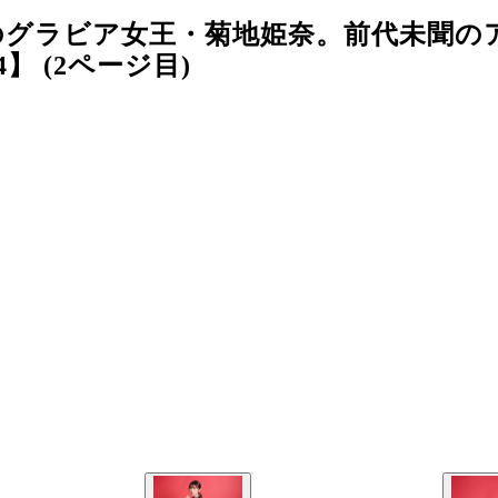
のグラビア女王・菊地姫奈。前代未聞の
】 (2ページ目)