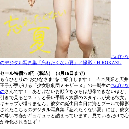
ちばひな
のデジタル写真集『忘れたくない夏』／撮影：HIROKAZU
セール特価770円（税込）（3月16日まで）
もうひとりの"おひなさま"をご紹介します！ 吉本興業と広井
王子が手がける「少女歌劇団ミモザーヌ」の一期生の
ちばひな
の
さんです！ あどけないお顔立ちからは想像できないほど、
引きで見るとスラリと長い手脚＆抜群のスタイルが光る彼女。
ギャップが堪りません。彼女の誕生日当日に海とプールで撮影
されたこちらのデジタル写真集『忘れたくない夏』には、彼女
の尊い青春がギュギュッと詰まっています。見ているだけで心
が浄化されるはず！