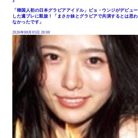
3
「韓国人初の日本グラビアアイドル」ピョ・ウンジがデビュー
した週プレに凱旋！「まさか妹とグラビアで共演するとは思わ
なかったです」
2026年08月03日 20:00