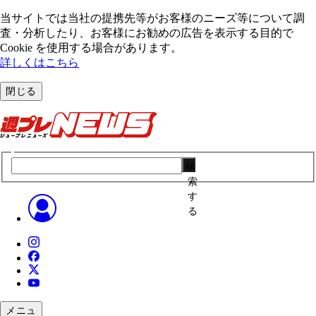
当サイトでは当社の提携先等がお客様のニーズ等について調
査・分析したり、お客様にお勧めの広告を表⽰する⽬的で
Cookie を使⽤する場合があります。
詳しくはこちら
閉じる
検
索
す
る
メニュ