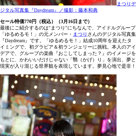
まつりデ
ジタル写真集『Daydream』／撮影：藤本和典
セール特価770円（税込）（3月16日まで）
最後にご紹介するのは"まつり"にちなんで、アイドルグループ
「ゆるめるモ！」の元メンバー・
まつり
さんのデジタル写真集
『Daydream』です。「ゆるめるモ！」結成10周年を迎えたタ
イミングで、初グラビア＆初ランジェリーに挑戦。本人のアイ
デアで、グループの楽曲『おこしてしまった？』のイメージを
もとに、かわいいだけじゃない「翳（かげ）り」を演出、夢と
現実が入り混じる世界観を表現しています。夢見心地で是非！