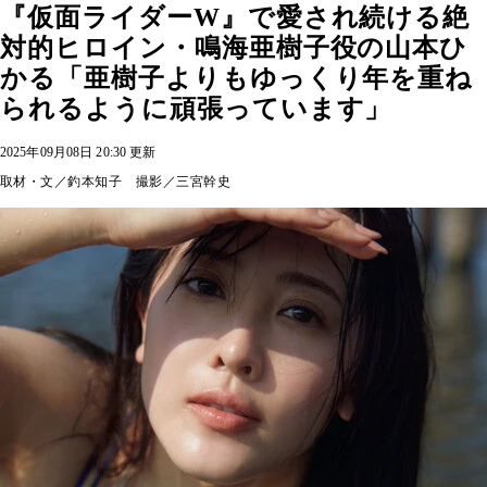
『仮面ライダーW』で愛され続ける絶
対的ヒロイン・鳴海亜樹子役の山本ひ
かる「亜樹子よりもゆっくり年を重ね
られるように頑張っています」
2025年09月08日 20:30 更新
取材・文／釣本知子 撮影／三宮幹史