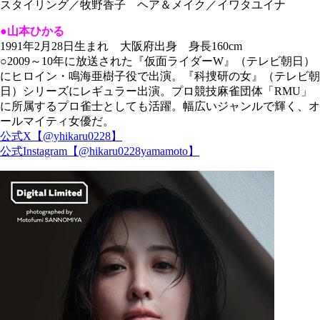
スタイリング／牧野香子 ヘア＆メイク／イワタユイナ
●山本ひかる
1991年2月28日生まれ 大阪府出身 身長160cm
○2009～10年に放送された『仮面ライダーW』（テレビ朝日）
にヒロイン・鳴海亜樹子役で出演。『科捜研の女』（テレビ朝
日）シリーズにレギュラー出演。プロ競技麻雀団体「RMU」
に所属するプロ雀士としても活躍。幅広いジャンルで輝く、オ
ールマイティ女優だ。
公式X【@yhikaru0228】
公式Instagram【@hikaru0228yamamoto】