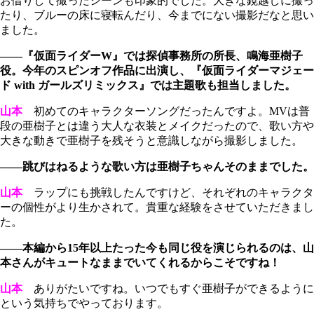
お借りして撮ったシーンも印象的でした。大きな鏡越しに撮っ
たり、ブルーの床に寝転んだり、今までにない撮影だなと思い
ました。
――『仮面ライダーW』では探偵事務所の所長、鳴海亜樹子
役。今年のスピンオフ作品に出演し、『仮面ライダーマジェー
ド with ガールズリミックス』では主題歌も担当しました。
山本
初めてのキャラクターソングだったんですよ。MVは普
段の亜樹子とは違う大人な衣装とメイクだったので、歌い方や
大きな動きで亜樹子を残そうと意識しながら撮影しました。
――跳びはねるような歌い方は亜樹子ちゃんそのままでした。
山本
ラップにも挑戦したんですけど、それぞれのキャラクタ
ーの個性がより生かされて。貴重な経験をさせていただきまし
た。
――本編から15年以上たった今も同じ役を演じられるのは、山
本さんがキュートなままでいてくれるからこそですね！
山本
ありがたいですね。いつでもすぐ亜樹子ができるように
という気持ちでやっております。