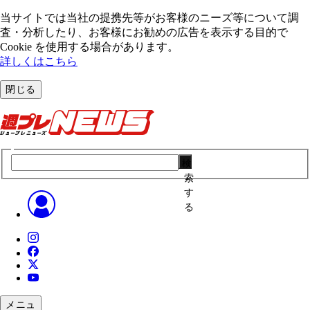
当サイトでは当社の提携先等がお客様のニーズ等について調
査・分析したり、お客様にお勧めの広告を表⽰する⽬的で
Cookie を使⽤する場合があります。
詳しくはこちら
閉じる
検
索
す
る
メニュ