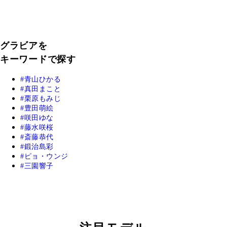
グラビアを
キーワードで探す
青山ひかる
真田まこと
栗原もみじ
豊田萌絵
咲田ゆな
藤水咲桜
斎藤恭代
鍛治島彩
ピョ・ウンジ
三園響子