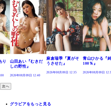
溝端 葵『
つの、あお
で。』
2026年08月09日 
麻倉瑞季『夏がそ
青山ひかる『純度
『むきだ
うさせた』
100％』
』
2026年08月09日 12:35
2026年08月09日 12:30
 12:40
次へ
グラビアをもっと見る