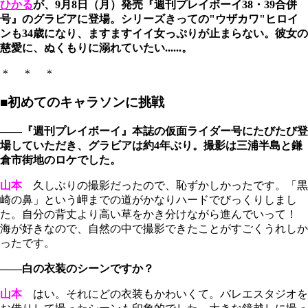
ひかる
が、9月8日（月）発売『週刊プレイボーイ38・39合併
号』のグラビアに登場。シリーズきっての"ウザカワ"ヒロイ
ンも34歳になり、ますますイイ女っぷりが止まらない。彼女の
慈愛に、ぬくもりに溺れていたい......。
＊ ＊ ＊
■初めてのキャラソンに挑戦
――『週刊プレイボーイ』本誌の仮面ライダー号にたびたび登
場していただき、グラビアは約4年ぶり。撮影は三浦半島と鎌
倉市街地のロケでした。
山本
久しぶりの撮影だったので、恥ずかしかったです。「黒
崎の鼻」という岬までの道がかなりハードでびっくりしまし
た。自分の背丈より高い草をかき分けながら進んでいって！
海が好きなので、自然の中で撮影できたことがすごくうれしか
ったです。
――白の衣装のシーンですか？
山本
はい。それにどの衣装もかわいくて。バレエスタジオを