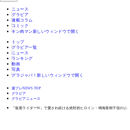
ニュース
グラビア
連載コラム
コミック
キン肉マン
新しいウィンドウで開く
トップ
グラビア一覧
ニュース
ランキング
動画
写真
グラジャパ！
新しいウィンドウで開く
週プレNEWS TOP
グラビア
グラビアニュース
『仮面ライダーW』で愛され続ける絶対的ヒロイン・鳴海亜樹子役の山