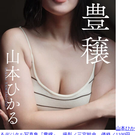
山本ひか
るデジタル写真集『豊穣』 撮影／三宮幹史 価格／1100円