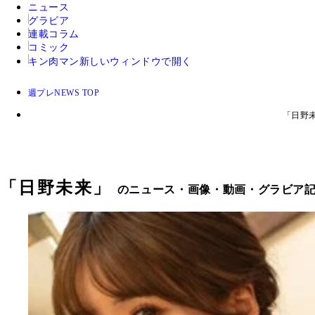
ニュース
グラビア
連載コラム
コミック
キン肉マン
新しいウィンドウで開く
週プレNEWS TOP
「日野
「
日野未来
」
のニュース・画像・動画・グラビア記事