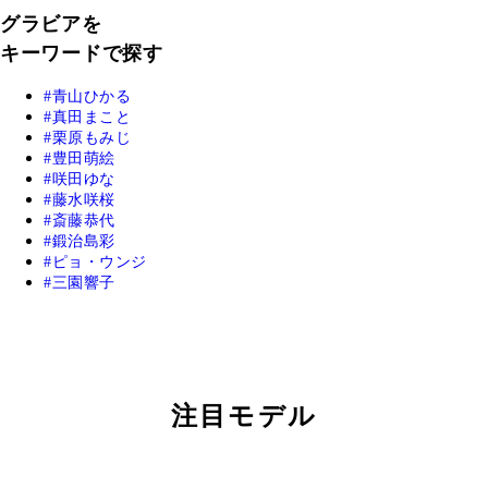
グラビアを
キーワードで探す
青山ひかる
真田まこと
栗原もみじ
豊田萌絵
咲田ゆな
藤水咲桜
斎藤恭代
鍛治島彩
ピョ・ウンジ
三園響子
注目モデル