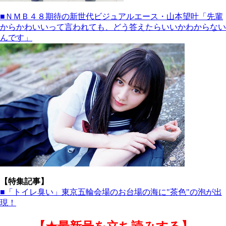
■ＮＭＢ４８期待の新世代ビジュアルエース・山本望叶「先輩
からかわいいって言われても、どう答えたらいいかわからない
んです」
【特集記事】
■「トイレ臭い」東京五輪会場のお台場の海に"茶色"の泡が出
現！