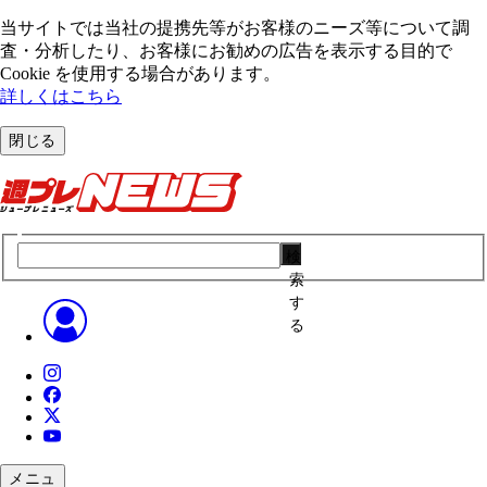
当サイトでは当社の提携先等がお客様のニーズ等について調
査・分析したり、お客様にお勧めの広告を表⽰する⽬的で
Cookie を使⽤する場合があります。
詳しくはこちら
閉じる
検
索
す
る
メニュ