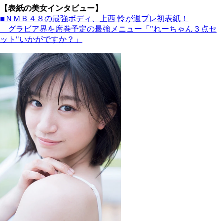
【表紙の美女インタビュー】
■ＮＭＢ４８の最強ボディ、上西 怜が週プレ初表紙！
グラビア界を席巻予定の最強メニュー「"れーちゃん３点セ
ット"いかがですか？」