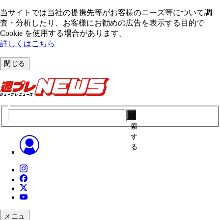
当サイトでは当社の提携先等がお客様のニーズ等について調
査・分析したり、お客様にお勧めの広告を表⽰する⽬的で
Cookie を使⽤する場合があります。
詳しくはこちら
閉じる
検
索
す
る
メニュ