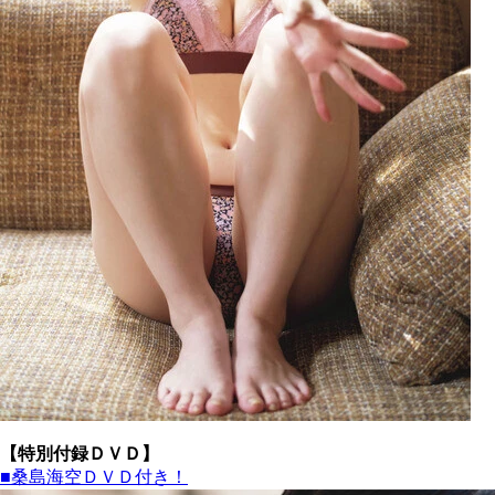
【特別付録ＤＶＤ】
■桑島海空ＤＶＤ付き！