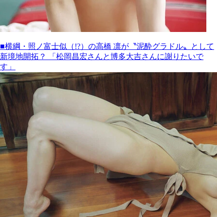
■横綱・照ノ富士似（!?）の高橋 凛が〝泥酔グラドル〟として
新境地開拓？ 「松岡昌宏さんと博多大吉さんに謝りたいで
す」