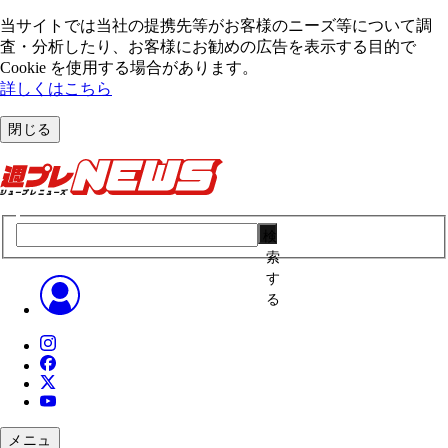
当サイトでは当社の提携先等がお客様のニーズ等について調
査・分析したり、お客様にお勧めの広告を表⽰する⽬的で
Cookie を使⽤する場合があります。
詳しくはこちら
閉じる
検
索
す
る
メニュ