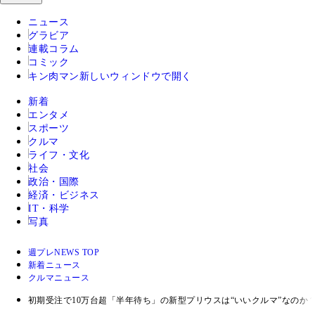
ニュース
グラビア
連載コラム
コミック
キン肉マン
新しいウィンドウで開く
新着
エンタメ
スポーツ
クルマ
ライフ・文化
社会
政治・国際
経済・ビジネス
IT・科学
写真
週プレNEWS TOP
新着ニュース
クルマニュース
初期受注で10万台超「半年待ち」の新型プリウスは“いいクルマ”なのか