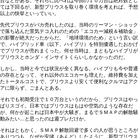
台などがある。それらに比べれば今回の１０万台は絶対数とし
ては下回るが、新型プリウスを取り巻く環境を考えれば、予想
以上の快挙といっていい。
先代プリウスがバカ売れしたのは、当時のリーマン・ショック
で落ち込んだ景気テコ入れのための「エコカー減税＆補助金」
の影響が絶大だったからだ。「地球環境のため」という言い訳
で、ハイブリッド車（以下、ハイブリ）を特別優遇したおかげ
でプリウスが売れまくった。何せ当時は、まともなハイブリが
プリウスとホンダ・インサイトくらいしかなかったのだ。
しかし、当時と今では状況が全く異なる。ハイブリも今や普通
の存在となって、それ以外のエコカーも増えた。維持費を加え
たトータルコストで、プリウスより安くて便利なクルマはアク
アに限らず、ごまんとある。
それでも初期受注で１０万台というのだから、プリウスはやっ
ぱりスゴイ。日本ではプリウスはもはや空気のような存在だ
が、何かが起これば日本中が大騒ぎ。まるでＳＭＡＰの解散騒
動みたい…と思ったのは週プレだけか。
それはともかく、ＳＭＡＰ解散回避で多くの人が思うところが
ありつつも、なぜか安堵（あんど）したように、新型プリウス