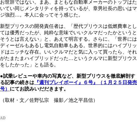
お世辞ではない。まあ、まともな自動車メーカーのトップはた
いてい同じメンタリティを持っているが、章男社長の思いはマ
ジ強烈…。本人に会ってそう感じた。
新型プリウスの開発責任者は、「歴代プリウスは低燃費車とし
ては優秀だったが、純粋な意味でいいクルマだったかというと
そうとは言えない」と、あえて明言する。さらに、「世界には
ディーゼルもあるし電気自動車もある。世界的にはハイブリッ
ドはニッチな存在。いいクルマだと気に入って買ったら、それ
がたまたまハイブリッドだった…というクルマに新型プリウス
をしたかった」とも語る。
●試乗レビューや車内の写真など、新型プリウスを徹底解剖す
る記事の続きは
『週刊プレイボーイ』６号』（１月２５日発売
号）
にてお読みいだだきます。
（取材・文／佐野弘宗 撮影／池之平昌信）