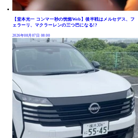
【堂本光一 コンマ一秒の恍惚Web】後半戦はメルセデス、フ
ェラーリ、マクラーレンの三つ巴になる!?
2026年08月07日 08:00