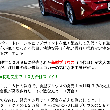
パワートレーンやヒップポイントを低く配置して先代よりも重
心が低くなった４代目。快適な乗り心地と優れた操縦安定性を
追求している
昨年１２月９日に発売された
新型プリウス
（４代目）が大人気
だ。注目度の高い最新エコカーの気になる中身だが…。
●初期受注で １０万台はスゴイ！
１月１８日の報道で、新型プリウスの発売１ヵ月時点での受注
台数が発表された…その数なんと１０万台！
ちなみに、発売１ヵ月で１０万台を超えた例としては、トヨ
タ・アクアの１２万台、さらに先代の３代目プリウスの１８万