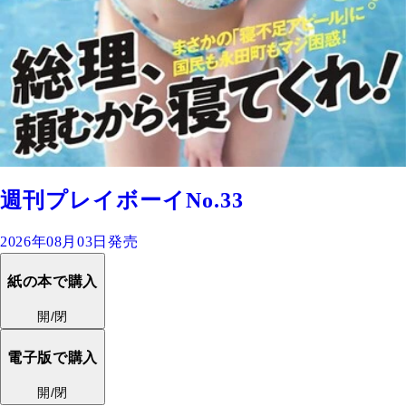
週刊プレイボーイNo.33
2026年08月03日発売
紙の本で購入
開/閉
電子版で購入
開/閉