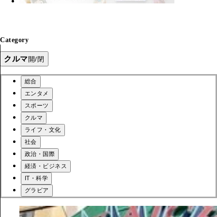
Category
クルマ
開/閉
総合
エンタメ
スポーツ
クルマ
ライフ・文化
社会
政治・国際
経済・ビジネス
IT・科学
グラビア