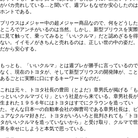
がバカ売れしている…と聞いて、週プレもなぜか安心したのは
ホントである。
プリウスはメジャー中の超メジャー商品なので、何をどうした
ところでアンチがいるのは当然。しかし、新型プリウスを実際
に見て触って、乗ってみると「いいクルマ」だと認めざるを得
ない。イイモノがきちんと売れるのは、正しい世の中の姿だ。
だから安心する。
もっとも、「いいクルマ」とは週プレが勝手に言っているので
なく、現在のトヨタが、そして新型プリウスの開発陣が、こと
あるごとに実際に口にするキーワードなのだ。
これは元々、トヨタ社長の豊田（とよだ）章男氏が掲げる「も
っといいクルマづくり」という社是から来ている。章男社長が
生まれた１９５６年にはトヨタはすでにクラウンを造ってい
た。そんな日本一の自動車会社の御曹司である章男社長は、ピ
ュアなクルマ好きだ。トヨタがいろいろと批判されても「トヨ
タがいいクルマを造っていないから」と受け取り、クルマで世
界を幸せにしようと本気で思っている。