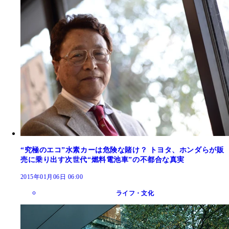
“究極のエコ”水素カーは危険な賭け？ トヨタ、ホンダらが販
売に乗り出す次世代“燃料電池車”の不都合な真実
2015年01月06日 06:00
ライフ・文化