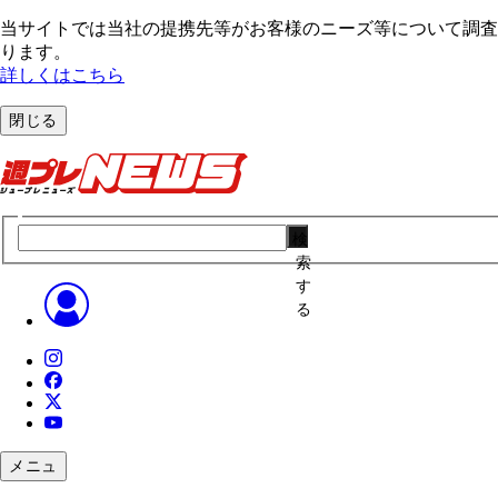
当サイトでは当社の提携先等がお客様のニーズ等について調査・
ります。
詳しくはこちら
閉じる
検
索
す
る
メニュ