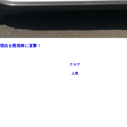
理由を開発陣に直撃！
クルマ
人気