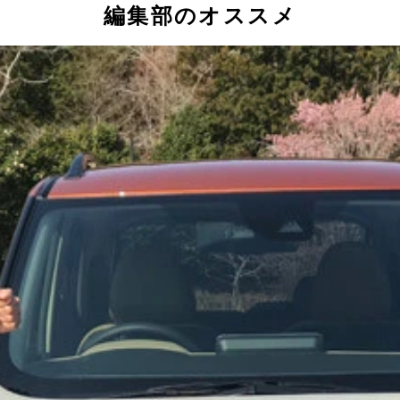
編集部のオススメ
良された「デイズ」を投入。５月の新車販売ランキングでは前
型タント。ラインナップは「タント」と「タント カスタム」
っ放した強烈フェイスの軽ＳＵＶ。ハイブリッドエンジンも用