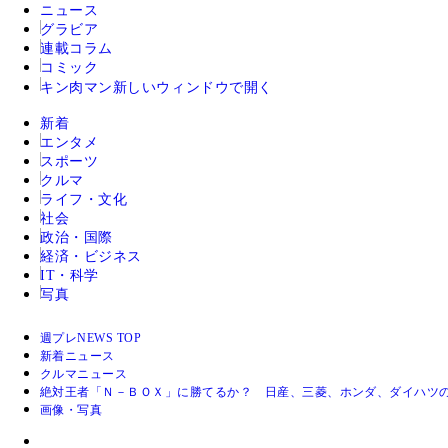
ニュース
グラビア
連載コラム
コミック
キン肉マン
新しいウィンドウで開く
新着
エンタメ
スポーツ
クルマ
ライフ・文化
社会
政治・国際
経済・ビジネス
IT・科学
写真
週プレNEWS TOP
新着ニュース
クルマニュース
絶対王者「Ｎ－ＢＯＸ」に勝てるか？ 日産、三菱、ホンダ、ダイハツ
画像・写真