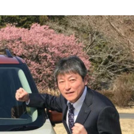
年同月比３９％増を記録
の２モデルを用意
意。三菱自動車 デザイン・プログラム・マネージャーの大石