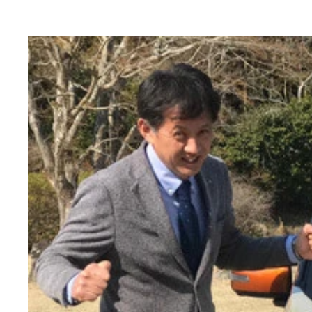
日産デイズ ハイウェイスター ６年ぶりに全面改
ダイハツ タント ７月の発売が予定されている新
三菱 ｅＫクロス 今年３月に三菱が満を持してぶ
（左）と小沢コージ（右）