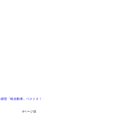
の新型「軽自動車」ベスト４！
4ページ目