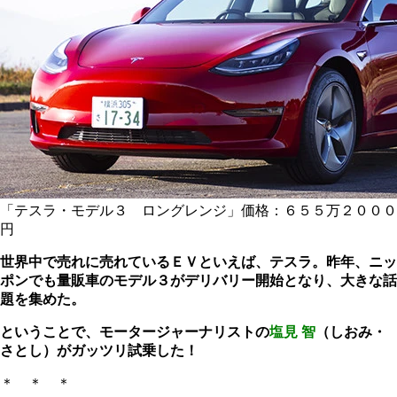
「テスラ・モデル３ ロングレンジ」価格：６５５万２０００
円
世界中で売れに売れているＥＶといえば、テスラ。昨年、ニッ
ポンでも量販車のモデル３がデリバリー開始となり、大きな話
題を集めた。
ということで、モータージャーナリストの
塩見 智
（しおみ・
さとし）がガッツリ
試乗した！
＊ ＊ ＊