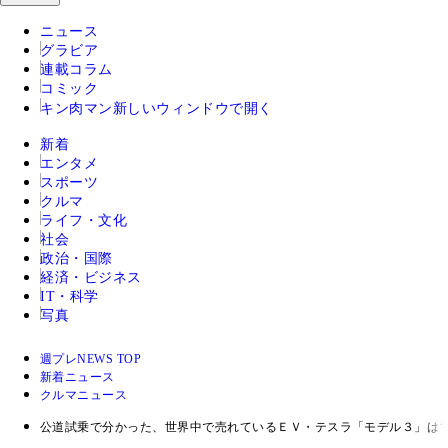
ニュース
グラビア
連載コラム
コミック
キン肉マン
新しいウィンドウで開く
新着
エンタメ
スポーツ
クルマ
ライフ・文化
社会
政治・国際
経済・ビジネス
IT・科学
写真
週プレNEWS TOP
新着ニュース
クルマニュース
公道試乗で分かった、世界中で売れているＥＶ・テスラ「モデル３」は