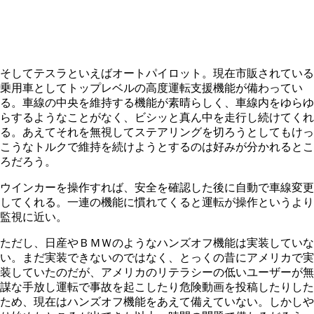
そしてテスラといえばオートパイロット。現在市販されている
乗用車としてトップレベルの高度運転支援機能が備わってい
る。車線の中央を維持する機能が素晴らしく、車線内をゆらゆ
らするようなことがなく、ビシッと真ん中を走行し続けてくれ
る。あえてそれを無視してステアリングを切ろうとしてもけっ
こうなトルクで維持を続けようとするのは好みが分かれるとこ
ろだろう。
ウインカーを操作すれば、安全を確認した後に自動で車線変更
してくれる。一連の機能に慣れてくると運転が操作というより
監視に近い。
ただし、日産やＢＭＷのようなハンズオフ機能は実装していな
い。まだ実装できないのではなく、とっくの昔にアメリカで実
装していたのだが、アメリカのリテラシーの低いユーザーが無
謀な手放し運転で事故を起こしたり危険動画を投稿したりした
ため、現在はハンズオフ機能をあえて備えていない。しかしや