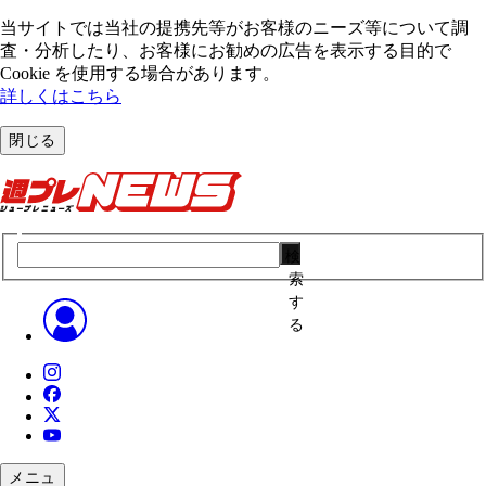
当サイトでは当社の提携先等がお客様のニーズ等について調
査・分析したり、お客様にお勧めの広告を表⽰する⽬的で
Cookie を使⽤する場合があります。
詳しくはこちら
閉じる
検
索
す
る
メニュ