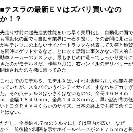
■テスラの最新ＥＶはズバリ買いなの
か！？
先走り寸前の超先進的性能をいち早く実用化し、自動化の面で
も電動化の面でも自動車業界に一石を投じ、その合間に見た目
がキテレツこの上ないサイバートラックを発表して失笑と称賛
を同時にゲットするなど、とにかく話題に事欠かない芸人的自
動車メーカーのテスラが、最もまじめに造ってしっかり売りに
きたのがモデル３だ。昨年９月に、右ハンドルのデリバリーが
開始されたのを機に乗ってみた。
これまでのモデルＳ、モデルＸはいずれも素晴らしい性能を持
っていたが、スタバでいうベンティサイズ、すなわちデカすぎ
た。その点モデル３は小さくはないものの、全長４６９４ｍ
ｍ、全幅１８４９ｍｍ、全高１４４３ｍｍと、早い話が背の低
いトヨタＲＡＶ４くらいのサイズ。日本の路上でも持て余すこ
とはない。
ただし、全長約４.７ｍのクルマにしては車内が広い。なぜ
か？ 前後輪の間隔を示すホイールベースが２８７５ｍｍと長