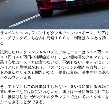
サスペンションはフロントがダブルウイッシュボーン。リアは
マルチリンク式。ちなみに時速１００キロ到達は３.４秒を誇
る
試乗したロングレンジＡＷＤデュアルモーターは６５５万２０
００円（４０万円の補助金あり）。この価格帯のクルマとして
乗り心地はベストとは言わないが、不満もない。ボディにしっ
かりとした剛性感があり、サスペンションの動きも自然。シー
トの形状やサイズも問題がなく、視界は良好。基本性能に優れ
たクルマといえる。
そしてＥＶとしての性能は申し分ない。ＳやＸに備わる過激に
速いモードなどは設定されないが、速さは十分に確保されてお
り、推奨はしないがシグナルグランプリでたいていのクルマを
ぶっちぎることができる。