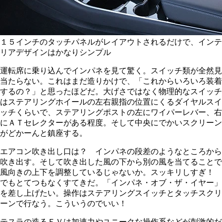
１５インチのタッチパネルがレイアウトされるだけで、インテ
リアデザインはかなりシンプル
運転席に乗り込んでインパネを見て驚く。スイッチ類が全然見
当たらない。これはまだ造りかけで、「これからいろいろ装着
するの？」と思ったほどだ。大げさではなく物理的なスイッチ
はステアリングホイールの左右親指の位置にくるダイヤルスイ
ッチくらいで、ステアリングポストの左にワイパーレバー、右
にＡＴセレクターがある程度。そして中央にでかいスクリーン
がどかーんと鎮座する。
エアコン吹き出し口は？ インパネの段差のようなところから
吹き出す。そして吹き出した風の下から別の風を当てることで
風向きの上下を調整しているじゃないか。スッキリしすぎ！
でもとてつもなくすてきだ。「インパネ・オブ・ザ・イヤー」
を差し上げたい。操作はステアリングスイッチとタッチスクリ
ーンで行なう。こういうのでいい！
テスラの造るＥＶは加速力やユニークな操作系などが刺激的だ