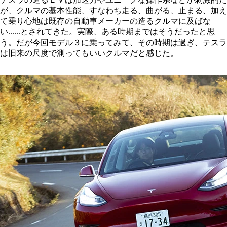
が、クルマの基本性能、すなわち走る、曲がる、止まる、加え
て乗り心地は既存の自動車メーカーの造るクルマに及ばな
い......とされてきた。実際、ある時期まではそうだったと思
う。だが今回モデル３に乗ってみて、その時期は過ぎ、テスラ
は旧来の尺度で測ってもいいクルマだと感じた。