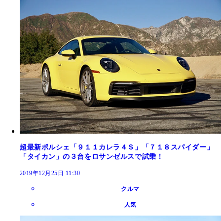
超最新ポルシェ「９１１カレラ４Ｓ」「７１８スパイダー」
「タイカン」の３台をロサンゼルスで試乗！
2019年12月25日 11:30
クルマ
人気