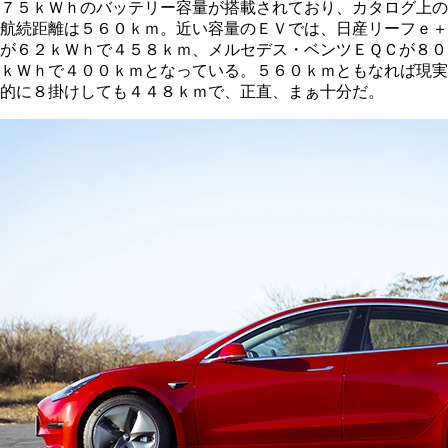
７５ｋＷｈのバッテリー容量が搭載されており、カタログ上の
航続距離は５６０ｋｍ。近い容量のＥＶでは、日産リーフｅ＋
が６２ｋＷｈで４５８ｋｍ、メルセデス・ベンツＥＱＣが８０
ｋＷｈで４００ｋｍとなっている。５６０ｋｍともなれば現実
的に８掛けしても４４８ｋｍで、正直、まぁ十分だ。