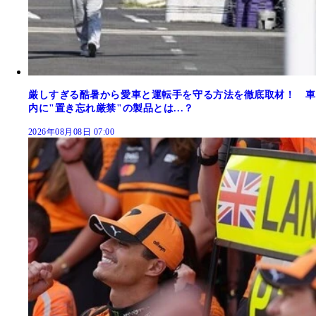
厳しすぎる酷暑から愛車と運転手を守る方法を徹底取材！ 車
内に"置き忘れ厳禁"の製品とは...？
2026年08月08日 07:00