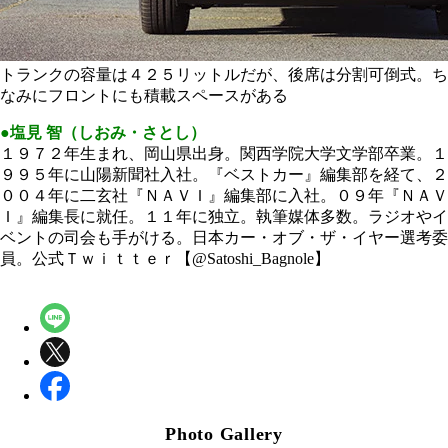
トランクの容量は４２５リットルだが、後席は分割可倒式。ち
なみにフロントにも積載スペースがある
●塩見 智（しおみ・さとし）
１９７２年生まれ、岡山県出身。関西学院大学文学部卒業。１
９９５年に山陽新聞社入社。『ベストカー』編集部を経て、２
００４年に二玄社『ＮＡＶＩ』編集部に入社。０９年『ＮＡＶ
Ｉ』編集長に就任。１１年に独立。執筆媒体多数。ラジオやイ
ベントの司会も手がける。日本カー・オブ・ザ・イヤー選考委
員。公式Ｔｗｉｔｔｅｒ【@Satoshi_Bagnole】
Photo Gallery