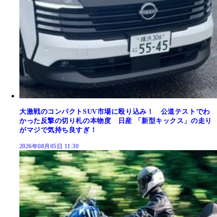
大激戦のコンパクトSUV市場に殴り込み！ 公道テストでわ
かった反撃の切り札の本物度 日産 「新型キックス」の走り
がマジで気持ち良すぎ！
2026年08月05日 11:30