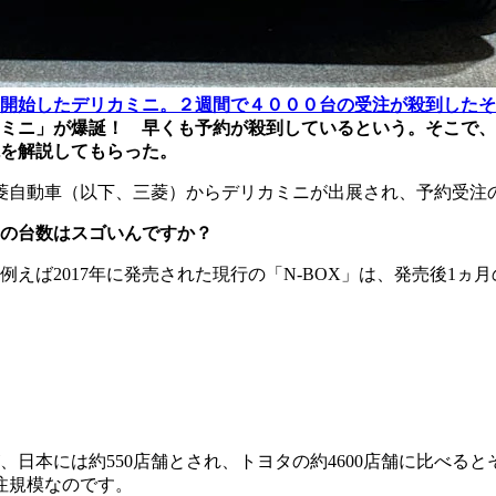
開始したデリカミニ。２週間で４０００台の受注が殺到したそ
ミニ」が爆誕！ 早くも予約が殺到しているという。そこで、
を解説してもらった。
三菱自動車（以下、三菱）からデリカミニが出展され、予約受注の
の台数はスゴいんですか？
2017年に発売された現行の「N‐BOX」は、発売後1ヵ月の受
日本には約550店舗とされ、トヨタの約4600店舗に比べると
受注規模なのです。