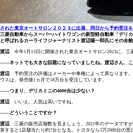
された東京オートサロン２０２３に出展、同日から予約受注を
三菱自動車からスーパーハイトワゴンの新型軽自動車「デリカ
と呼ばれるカーライフジャーナリスト渡辺陽一郎氏にその全貌
渡辺
今年1月13日に開催された東京オートサロン2023に、
――ネットでも大きな話題になっていましたね。渡辺さん、こ
渡辺
予約受注の評価はメーカーや車種によって異なります。例えば
ウスは、発売後1ヵ月で18万台を受注しています。
――つまり、デリカミニの4000台は少ない？
渡辺
いいえ。人気は高いですね。
――どういうことですか？
渡辺
三菱の販売店舗数を見ましょう。2021年のデータですが、
算すると1店舗当たり約7台となる。トヨタなら3万2000台の