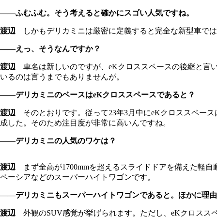
――ふむふむ。そう考えると確かにスゴい人気ですね。
渡辺
しかもデリカミニは厳密に定義すると完全な新型車では
――えっ、そうなんですか？
渡辺
車名は新しいのですが、eKクロススペースの後継と言
いるのは言うまでもありませんが。
――デリカミニのベースはeKクロススペースであると？
渡辺
そのとおりです。従って23年3月中にeKクロススペース
成した。そのため注目度が非常に高いんですね。
――デリカミニの人気のワケは？
渡辺
まず全高が1700mmを超えるスライドドアを備えた軽自
ペーシアなどのスーパーハイトワゴンです。
――デリカミニもスーパーハイトワゴンであると。ほかに理由
渡辺
外観のSUV感覚が挙げられます。ただし、eKクロスス