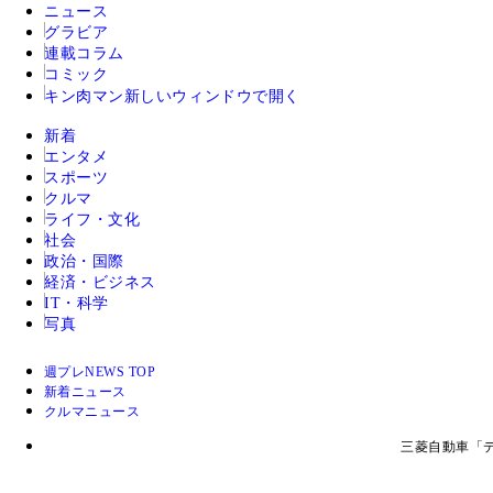
ニュース
グラビア
連載コラム
コミック
キン肉マン
新しいウィンドウで開く
新着
エンタメ
スポーツ
クルマ
ライフ・文化
社会
政治・国際
経済・ビジネス
IT・科学
写真
週プレNEWS TOP
新着ニュース
クルマニュース
三菱自動車「