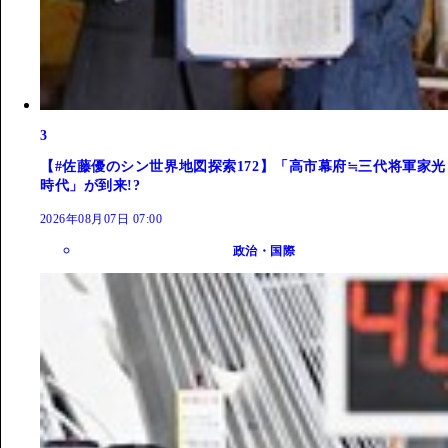
3
【#佐藤優のシン世界地図探索172】「高市幕府≒三代将軍家光
時代」が到来!?
2026年08月07日 07:00
政治・国際