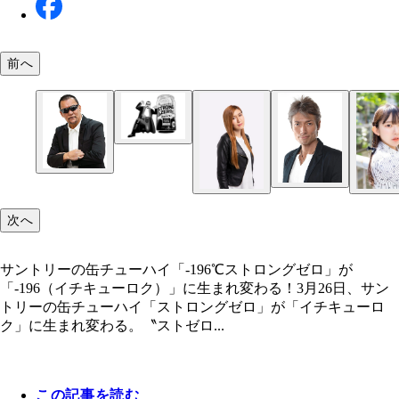
前へ
海外でストロングゼロが売られている現場も目撃。
2009年発売当初のCMを担当。テレビCMや缶に蝶
で愛される味なのだ！
人がデザインされたこともあった
缶の告知で改称を知り、衝撃を受けたファンも。す
次へ
コンビニやスーパーの棚では、入れ替わりが始まっ
アルコール度数6％の無糖シリーズも併せてリニュ
る
ル。ストロングゼロシリーズと統一感あるデザイン
サントリーの缶チューハイ「-196℃ストロングゼロ」が
った。右は従来のもので、左がリニューアル後のも
「-196（イチキューロク）」に生まれ変わる！3月26日、サン
トリーの缶チューハイ「ストロングゼロ」が「イチキューロ
ク」に生まれ変わる。〝ストゼロ...
初代ストロングゼロCMキャラクター・蝶野正洋 19
年新日本プロレス入門。2010年に新日本プロレス
てフリーとなったが、今なお絶対的な存在感のカリ
この記事を読む