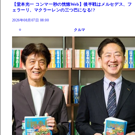
【堂本光一 コンマ一秒の恍惚Web】後半戦はメルセデス、フ
ェラーリ、マクラーレンの三つ巴になる!?
2026年08月07日 08:00
クルマ