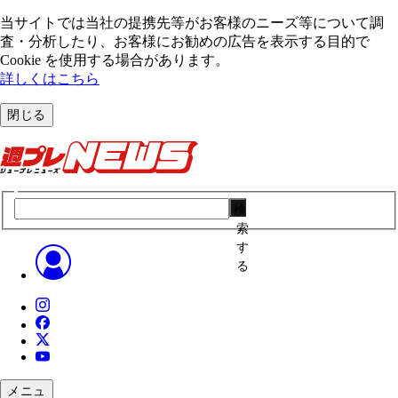
当サイトでは当社の提携先等がお客様のニーズ等について調
査・分析したり、お客様にお勧めの広告を表⽰する⽬的で
Cookie を使⽤する場合があります。
詳しくはこちら
閉じる
検
索
す
る
メニュ