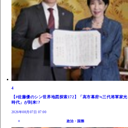
4
【#佐藤優のシン世界地図探索172】「高市幕府≒三代将軍家光
時代」が到来!?
2026年08月07日 07:00
政治・国際