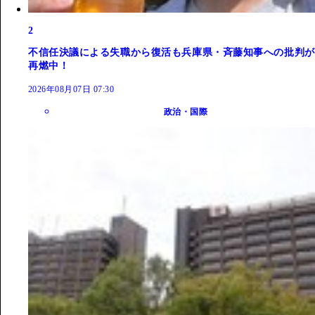
2
不信任決議による失職から復活も兵庫県・斉藤知事への批判が
再燃中！
2026年08月07日 07:30
政治・国際