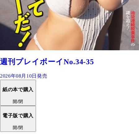
週刊プレイボーイNo.34-35
2026年08月10日発売
紙の本で購入
開/閉
電子版で購入
開/閉