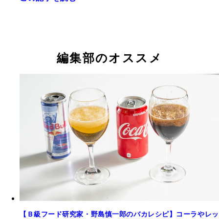
として、プロレス界に君臨し続けている
ストロングゼロ大好き恋愛マスター・マイケル富岡
メリカ人の父、日本人の母の間に生まれる。音楽や
ストロングゼロ大好き芸人・薄 幸（納言） 2017
ストロングゼロ大好きグラドル・長澤茉里奈 「ミ
エティ、イベント司会などで活躍。現在、CM「タ
紀克との男女コンビ「納言」を結成。趣味は飲酒と
iD2016」で一般投票1位を獲得。まりちゅうの愛称
トパレット～ホールディングス企業篇～」出演。『
編集部のオススメ
するほど大酒飲みでやさぐれキャラクターにも注目
を博すグラビアアイドル。プロ雀士としても活躍中
リーグ』（フジテレビ系）トラベルイングリッシュ
まっている
20日に最新2ndトレカが発売予定
声担当。『スケートボードTV』（NHK-BS1）ナレ
ョン担当
【Ｂ級フード研究家・野島慎一郎のバカレシピ】コーラやレッ