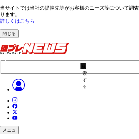
当サイトでは当社の提携先等がお客様のニーズ等について調査・
ります。
詳しくはこちら
閉じる
検
索
す
る
メニュ