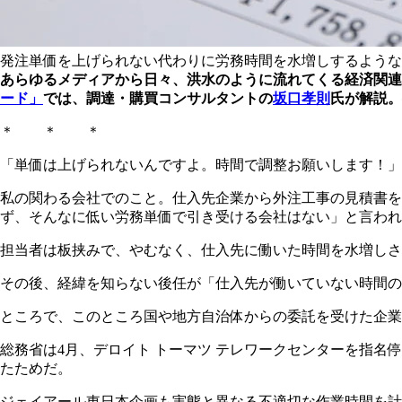
発注単価を上げられない代わりに労務時間を水増しするような
あらゆるメディアから日々、洪水のように流れてくる経済関連
ード」
では、調達・購買コンサルタントの
坂口孝則
氏が解説。
＊ ＊ ＊
「単価は上げられないんですよ。時間で調整お願いします！」
私の関わる会社でのこと。仕入先企業から外注工事の見積書を
ず、そんなに低い労務単価で引き受ける会社はない」と言われ
担当者は板挟みで、やむなく、仕入先に働いた時間を水増しさ
その後、経緯を知らない後任が「仕入先が働いていない時間の
ところで、このところ国や地方自治体からの委託を受けた企業
総務省は4月、デロイト トーマツ テレワークセンターを指名
たためだ。
ジェイアール東日本企画も実態と異なる不適切な作業時間を計