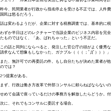
昨今、民間業者が行政から指名停止を受ける不正では、人件費
国民は怒るだろう。
話は変わるようだが、企業に対する税務調査では、基本的に税
わずか半日ほどのレクチャーで当該企業のビジネス内容を完全
たものではなく、「あ、ばれちゃった」という不正だ。
この話と同列にならべると、発注した官公庁の頭がよく優秀な
請求なんて想像もしなかった、ガクブル（（（ ；ﾟДﾟ）））
また、無許可での再委託の件。もし自分たちが決めた業者が他
のでは？
2つ提案がある。
まず、行政は働き方改革で外部コンサルに頼らねばならないの
せめて会議で座っているだけの事務方を解放したらどうか。付
次に、それでもコンサルに委託する場合。