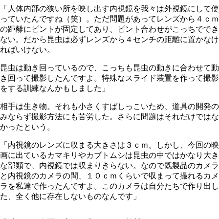
「人体内部の狭い所を映し出す内視鏡を我々は外視鏡にして使
っていたんですね（笑）。ただ問題があってレンズから４ｃｍ
の距離にピントが固定してあり、ピント合わせがこっちででき
ない。だから昆虫は必ずレンズから４センチの距離に置かなけ
ればいけない。
昆虫は動き回っているので、こっちも昆虫の動きに合わせて動
き回って撮影したんですよ。特殊なスライド装置を作って撮影
をする訓練なんかもしました」
相手は生き物。それも小さくすばしっこいため、道具の開発の
みならず撮影方法にも苦労した。さらに問題はそれだけではな
かったという。
「内視鏡のレンズに収まる大きさは３ｃｍ。しかし、今回の映
画に出ているカマキリやカブトムシは昆虫の中ではかなり大き
な部類で、内視鏡では収まりきらない。なので既製品のカメラ
と内視鏡のカメラの間、１０ｃｍくらいで収まって撮れるカメ
ラを私達で作ったんですよ。このカメラは自分たちで作り出し
た、全く他に存在しないものなんです」