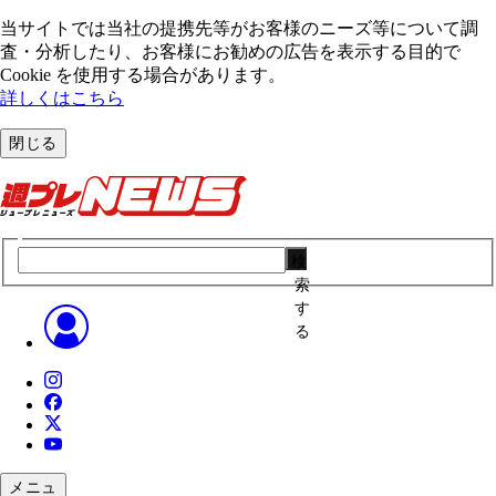
当サイトでは当社の提携先等がお客様のニーズ等について調
査・分析したり、お客様にお勧めの広告を表⽰する⽬的で
Cookie を使⽤する場合があります。
詳しくはこちら
閉じる
検
索
す
る
メニュ