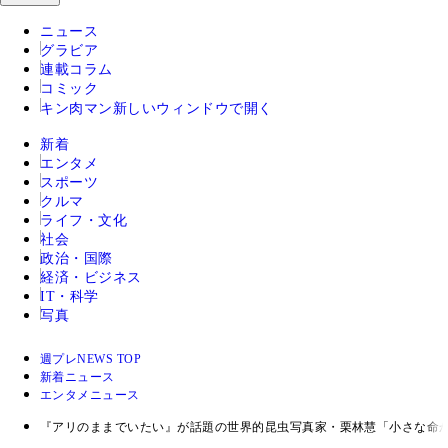
ニュース
グラビア
連載コラム
コミック
キン肉マン
新しいウィンドウで開く
新着
エンタメ
スポーツ
クルマ
ライフ・文化
社会
政治・国際
経済・ビジネス
IT・科学
写真
週プレNEWS TOP
新着ニュース
エンタメニュース
『アリのままでいたい』が話題の世界的昆虫写真家・栗林慧「小さな命