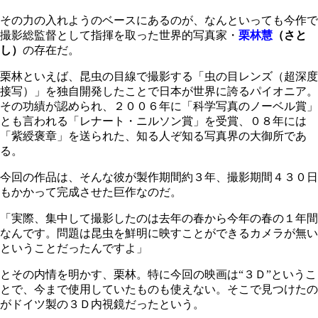
その力の入れようのベースにあるのが、なんといっても今作で
撮影総監督として指揮を取った世界的写真家・
栗林慧
（さと
し）
の存在だ。
栗林といえば、昆虫の目線で撮影する「虫の目レンズ（超深度
接写）」を独自開発したことで日本が世界に誇るパイオニア。
その功績が認められ、２００６年に「科学写真のノーベル賞」
とも言われる「レナート・ニルソン賞」を受賞、０８年には
「紫綬褒章」を送られた、知る人ぞ知る写真界の大御所であ
る。
今回の作品は、そんな彼が製作期間約３年、撮影期間４３０日
もかかって完成させた巨作なのだ。
「実際、集中して撮影したのは去年の春から今年の春の１年間
なんです。問題は昆虫を鮮明に映すことができるカメラが無い
ということだったんですよ」
とその内情を明かす、栗林。特に今回の映画は“３Ｄ”というこ
とで、今まで使用していたものも使えない。そこで見つけたの
がドイツ製の３Ｄ内視鏡だったという。