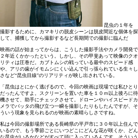
昆虫の１年を
撮影するために、カマキリの脱皮シーンは脱皮間近な個体を探
して、捕獲してから撮影するなど長期間での撮影に臨んだ
映画の話が始まってからは、こうした撮影手法やカメラ開発で
２年近くかかったという。しかし、その甲斐あって映像のクオ
リティは圧巻だ。カブトムシの戦っている最中のスピード感
や、アリの歯がイモムシにくい込んで引っ張られている生々し
さなど“昆虫目線”のリアリティが映し出されている。
「昆虫はとにかく逃げるので、今回の映画は現場では私ひとり
だったんですよ。スクリーンを置いた車を１０ｍ以上後ろに待
機させて、助手にチェックさせて。ドローンやハイスピードカ
メラでバッタの飛び立つ一瞬を撮影したりもしたんですが、そ
ういう現象を見られるのが映画の素晴らしさですね。
私は今回の撮影場所である長崎県の平戸市に３０年以上住んで
いるので、もう季節ごとにいつどこにどんな花が咲くか、どん
な昆虫がいるかなどがすべて頭に入っているんです。そういう