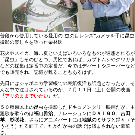
普段から使用している愛用の“虫の目レンズ”カメラを手に昆虫
撮影の楽しさを語った栗林氏
花火やスイカ、海…夏といえばいろいろなものが連想されるが
「昆虫」もそのひとつ。男性であれば、カブトムシやクワガタ
などの採集は定番中の定番だ。今ではデパートやスーパーなど
でも販売され、記憶が甦ることもあるはず。
先日にはジャポニカ学習帳での表紙復活も話題となったが、そ
んな中で注目されているのが、７月１１日（土）公開の映画
『アリのままでいたい』
だ。
５０種類以上の昆虫を撮影したドキュメンタリー映画だが、主
題歌を歌うのは
福山雅治
、ナレーションに
ＤＡＩＧＯ
、
吉田
羊
、
杉咲花
、さらにアニメパートには
地獄のミサワ
と錚々（そ
うそう）たる面子で、たかだか虫の話では済まされない豪華
さ。