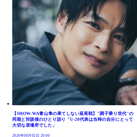
【SHOW-WA青山隼の果てしない延長戦】"調子乗り世代"の
同期と対談後のひとり語り「U-20代表は当時の自分にとって
大切な居場所でした」
2026年08月02日 20:00