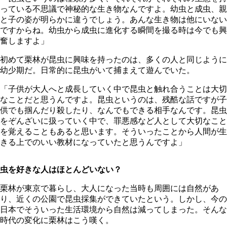
っている不思議で神秘的な生き物なんですよ。幼虫と成虫、親
と子の姿が明らかに違うでしょう。あんな生き物は他にいない
ですからね。幼虫から成虫に進化する瞬間を撮る時は今でも興
奮しますよ」
初めて栗林が昆虫に興味を持ったのは、多くの人と同じように
幼少期だ。日常的に昆虫がいて捕まえて遊んでいた。
「子供が大人へと成長していく中で昆虫と触れ合うことは大切
なことだと思うんですよ。昆虫というのは、残酷な話ですが子
供でも掴んだり殺したり、なんでもできる相手なんです。昆虫
をぞんざいに扱っていく中で、罪悪感など人として大切なこと
を覚えることもあると思います。そういったことから人間が生
きる上でのいい教材になっていたと思うんですよ」
虫を好きな人はほとんどいない？
栗林が東京で暮らし、大人になった当時も周囲には自然があ
り、近くの公園で昆虫採集ができていたという。しかし、今の
日本でそういった生活環境から自然は減ってしまった。そんな
時代の変化に栗林はこう嘆く。