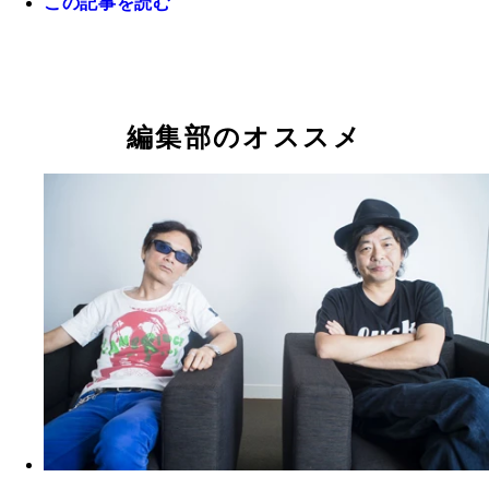
この記事を読む
(c)Ｂｒｏｎｔｅ Ｆｉｌｍ ａｎｄ Ｔｅｌｅｖｉｓ
（ｃ） ２０１５ Ｓｏｎｙ Ｐｉｃｔｕｒｅｓ Ｔｅ
Ｌｉｍｉｔｅｄ．
ｉｓｉｏｎ Ｉｎｃ． Ａｌｌ Ｒｉｇｈｔｓ Ｒｅｓ
ｅｄ．
編集部のオススメ