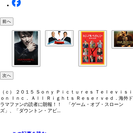
前へ
(c)２０１５ Ｈｏｍｅ Ｂｏｘ Ｏｆｆｉｃｅ， Ｉｎｃ
ｌｌ ｒｉｇｈｔｓ ｒｅｓｅｒｖｅｄ． ＨＢＯＲ 
ａｌｌ ｒｅｌａｔｅｄ ｐｒｏｇｒａｍｓ ａｒｅ 
(c)２０１５ Ｈｏｍｅ Ｂｏｘ Ｏｆｆｉｃｅ， Ｉｎｃ
ｐｒｏｐｅｒｔｙ ｏｆ Ｈｏｍｅ Ｂｏｘ Ｏｆｆｉ
ｌｌ ｒｉｇｈｔｓ ｒｅｓｅｒｖｅｄ． ＨＢＯ（Ｒ
Ｉｎｃ
ｎｄ ａｌｌ ｒｅｌａｔｅｄｐｒｏｇｒａｍｓ ａｒ
ｈｅ ｐｒｏｐｅｒｔｙ ｏｆ Ｈｏｍｅ Ｂｏｘ Ｏｆ
次へ
ｅ， Ｉｎｃ．０
（ｃ） ２０１５ Ｓｏｎｙ Ｐｉｃｔｕｒｅｓ Ｔｅｌｅｖｉｓｉ
ｏｎ Ｉｎｃ． Ａｌｌ Ｒｉｇｈｔｓ Ｒｅｓｅｒｖｅｄ．海外ド
ラマファンの読者に朗報！！ 「ゲーム・オブ・スローン
ズ」、「ダウントン・アビ...