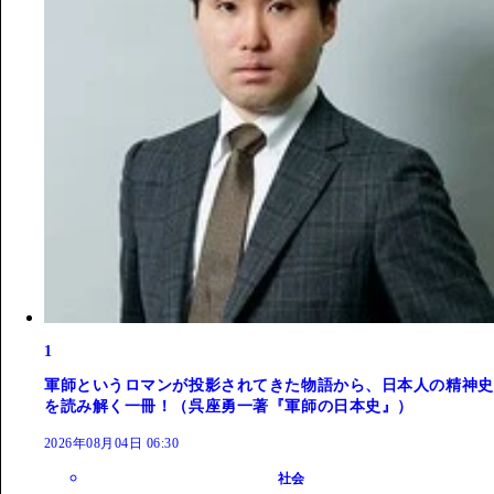
1
軍師というロマンが投影されてきた物語から、日本人の精神史
を読み解く一冊！（呉座勇一著『軍師の日本史』）
2026年08月04日 06:30
社会