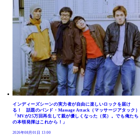
インディーズシーンの実力者が自由に楽しいロックを届け
る！ 話題のバンド・Massage Attack（マッサージアタック）
「MVが25万回再生して親が優しくなった（笑）。でも俺たち
の本領発揮はこれから！」
2026年08月01日 13:00