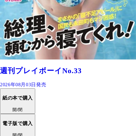
週刊プレイボーイNo.33
2026年08月03日発売
紙の本で購入
開/閉
電子版で購入
開/閉