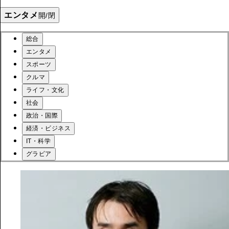
エンタメ
開/閉
総合
エンタメ
スポーツ
クルマ
ライフ・文化
社会
政治・国際
経済・ビジネス
IT・科学
グラビア