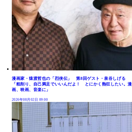
漫画家・猿渡哲也の「烈侠伝」 第8回ゲスト・泉谷しげる
「粗削り、自己満足でいいんだよ！ とにかく熱狂したい。漫
画、映画、音楽に」
2026年08月02日 09:00