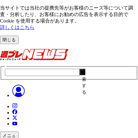
当サイトでは当社の提携先等がお客様のニーズ等について調
査・分析したり、お客様にお勧めの広告を表⽰する⽬的で
Cookie を使⽤する場合があります。
詳しくはこちら
閉じる
検
索
す
る
メニュ