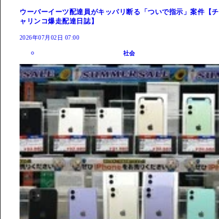
ウーバーイーツ配達員がキッパリ断る「ついで指示」案件【チ
ャリンコ爆走配達日誌】
2026年07月02日 07:00
社会