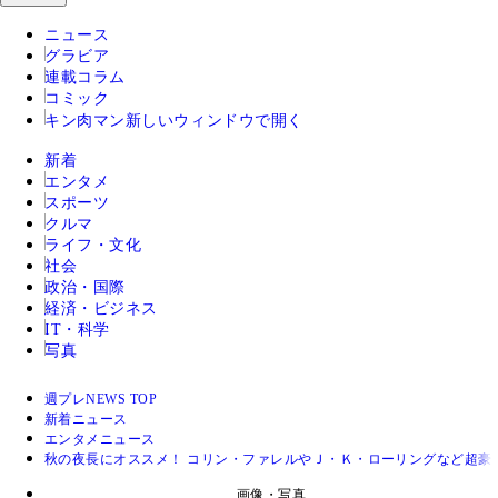
ニュース
グラビア
連載コラム
コミック
キン肉マン
新しいウィンドウで開く
新着
エンタメ
スポーツ
クルマ
ライフ・文化
社会
政治・国際
経済・ビジネス
IT・科学
写真
週プレNEWS TOP
新着ニュース
エンタメニュース
秋の夜長にオススメ！ コリン・ファレルやＪ・Ｋ・ローリングなど超豪
画像・写真