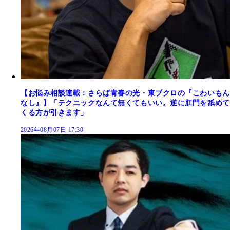
【お悩み相談連載：さらば青春の光・東ブクロの『こわいもん
なし』】「テクニックなんて無くてもいい。逆に肛門を舐めて
くる方が引きます」
2026年08月07日 17:30