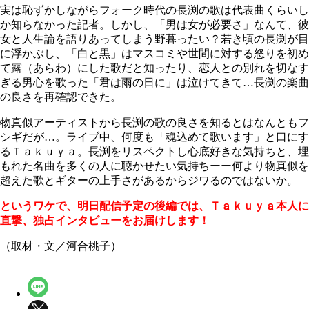
実は恥ずかしながらフォーク時代の長渕の歌は代表曲くらいし
か知らなかった記者。しかし、「男は女が必要さ」なんて、彼
女と人生論を語りあってしまう野暮ったい？若き頃の長渕が目
に浮かぶし、「白と黒」はマスコミや世間に対する怒りを初め
て露（あらわ）にした歌だと知ったり、恋人との別れを切なす
ぎる男心を歌った「君は雨の日に」は泣けてきて…長渕の楽曲
の良さを再確認できた。
物真似アーティストから長渕の歌の良さを知るとはなんともフ
シギだが…。ライブ中、何度も「魂込めて歌います」と口にす
るＴａｋｕｙａ。長渕をリスペクトし心底好きな気持ちと、埋
もれた名曲を多くの人に聴かせたい気持ちーー何より物真似を
超えた歌とギターの上手さがあるからジワるのではないか。
というワケで、明日配信予定の後編では、Ｔａｋｕｙａ本人に
直撃、独占インタビューをお届けします！
（取材・文／河合桃子）