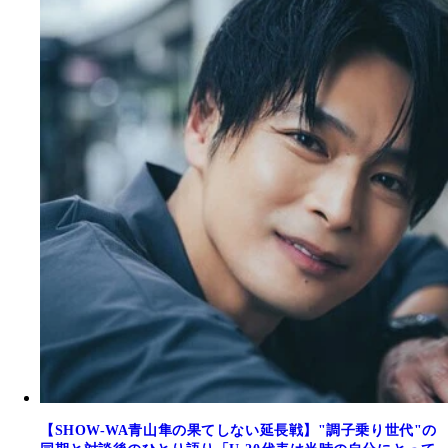
【SHOW-WA青山隼の果てしない延長戦】"調子乗り世代"の