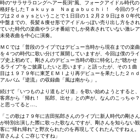
時の“サラサラロングヘアー長渕”風、フォークアイドル時代の
格好をしたＴａｋｕｙａ Ｎａｇａｂｕｃｈｉ！ 今回のライ
ブは２ｄａｙｓということで１日目の１２月２９日は８０年代
中盤までの、長髪＆痩せ形でアイドルっぽい売り出し方をされ
ていた時代の楽曲やラジオ番組でしか発表されていない激レア
未発表曲を中心に演奏。
ＭＣでは「普段のライブではデビュー当時から現在までの楽曲
を４つの時代に歌い分けて展開していますが、今回は僕のライ
ブ史上初めて、剛さんのデビュー当時の歌に特化した“聴かせ
るライブ”をご披露したいと思います」と語ったが、その１曲
目は１９７９年に東芝ＥＭＩより再デビューを果たした２ｎｄ
アルバム『逆流』の収録曲「風は南から」。
続けて「いつものより道もどり道」を歌い始めようとすると、
客席から「帰れ！ 拓郎、出せ」との声が。なんのこっちゃ？
と思ってると…、
「この歌は７９年に吉田拓郎さんのライブに新人時代の剛さん
が特別出演した際に歌った歌なんですが、剛さんを知らない観
客に“帰れ帰れ”と野次られたのを再現してくれたんですねぇ。
皆さんよくご存じですね」