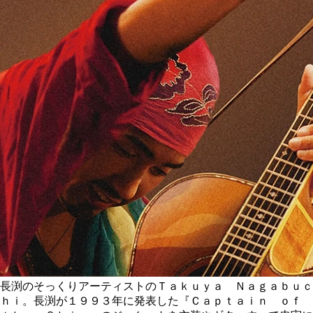
長渕のそっくりアーティストのＴａｋｕｙａ Ｎａｇａｂｕｃ
ｈｉ。長渕が１９９３年に発表した『Ｃａｐｔａｉｎ ｏｆ