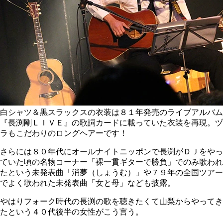
白シャツ＆黒スラックスの衣装は８１年発売のライブアルバム
『長渕剛ＬＩＶＥ』の歌詞カードに載っていた衣装を再現。ヅ
ラもこだわりのロングヘアーです！
さらには８０年代にオールナイトニッポンで長渕がＤＪをやっ
ていた頃の名物コーナー「裸一貫ギターで勝負」でのみ歌われ
たという未発表曲「消夢（しょうむ）」や７９年の全国ツアー
でよく歌われた未発表曲「女と母」なども披露。
やはりフォーク時代の長渕の歌を聴きたくて山梨からやってき
たという４０代後半の女性がこう言う。