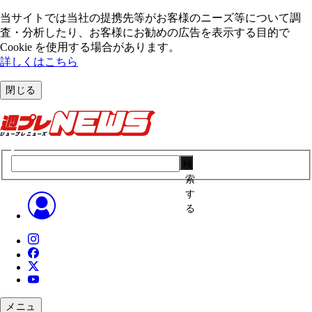
当サイトでは当社の提携先等がお客様のニーズ等について調
査・分析したり、お客様にお勧めの広告を表⽰する⽬的で
Cookie を使⽤する場合があります。
詳しくはこちら
閉じる
検
索
す
る
メニュ