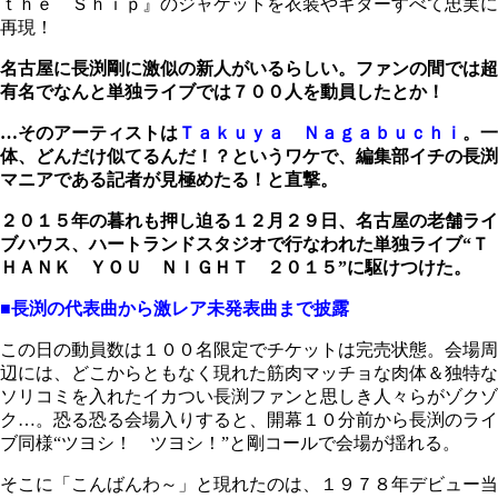
ｔｈｅ Ｓｈｉｐ』のジャケットを衣装やギターすべて忠実に
再現！
名古屋に長渕剛に激似の新人がいるらしい。ファンの間では超
有名でなんと単独ライブでは７００人を動員したとか！
…そのアーティストは
Ｔａｋｕｙａ Ｎａｇａｂｕｃｈｉ
。一
体、どんだけ似てるんだ！？というワケで、編集部イチの長渕
マニアである記者が見極めたる！と直撃。
２０１５年の暮れも押し迫る１２月２９日、名古屋の老舗ライ
ブハウス、ハートランドスタジオで行なわれた単独ライブ“Ｔ
ＨＡＮＫ ＹＯＵ ＮＩＧＨＴ ２０１５”に駆けつけた。
■長渕の代表曲から激レア未発表曲まで披露
この日の動員数は１００名限定でチケットは完売状態。会場周
辺には、どこからともなく現れた筋肉マッチョな肉体＆独特な
ソリコミを入れたイカつい長渕ファンと思しき人々らがゾクゾ
ク…。恐る恐る会場入りすると、開幕１０分前から長渕のライ
ブ同様“ツヨシ！ ツヨシ！”と剛コールで会場が揺れる。
そこに「こんばんわ～」と現れたのは、１９７８年デビュー当