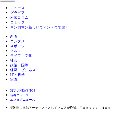
ニュース
グラビア
連載コラム
コミック
キン肉マン
新しいウィンドウで開く
新着
エンタメ
スポーツ
クルマ
ライフ・文化
社会
政治・国際
経済・ビジネス
IT・科学
写真
週プレNEWS TOP
新着ニュース
エンタメニュース
長渕剛に激似アーティストとしてマニアが絶賛、Ｔａｋｕｙａ Ｎａｇ