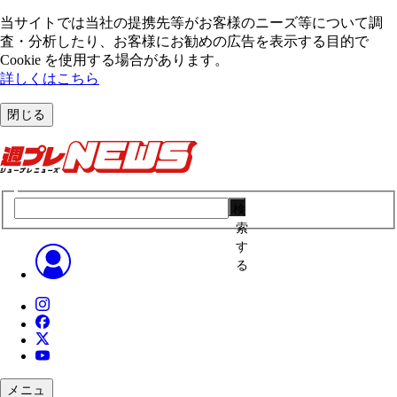
当サイトでは当社の提携先等がお客様のニーズ等について調
査・分析したり、お客様にお勧めの広告を表⽰する⽬的で
Cookie を使⽤する場合があります。
詳しくはこちら
閉じる
検
索
す
る
メニュ