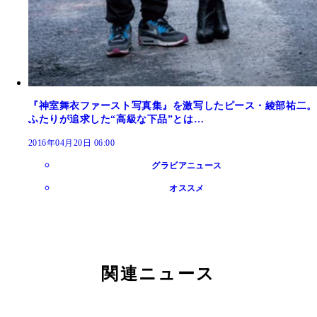
『神室舞衣ファースト写真集』を激写したピース・綾部祐二。
ふたりが追求した“高級な下品”とは…
2016年04月20日 06:00
グラビアニュース
オススメ
関連ニュース