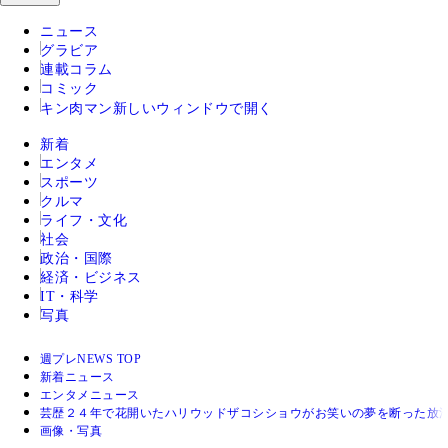
ニュース
グラビア
連載コラム
コミック
キン肉マン
新しいウィンドウで開く
新着
エンタメ
スポーツ
クルマ
ライフ・文化
社会
政治・国際
経済・ビジネス
IT・科学
写真
週プレNEWS TOP
新着ニュース
エンタメニュース
芸歴２４年で花開いたハリウッドザコシショウがお笑いの夢を断った放浪
画像・写真