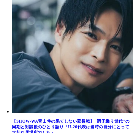
【SHOW-WA青山隼の果てしない延長戦】"調子乗り世代"の
同期と対談後のひとり語り「U-20代表は当時の自分にとって
大切な居場所でした」