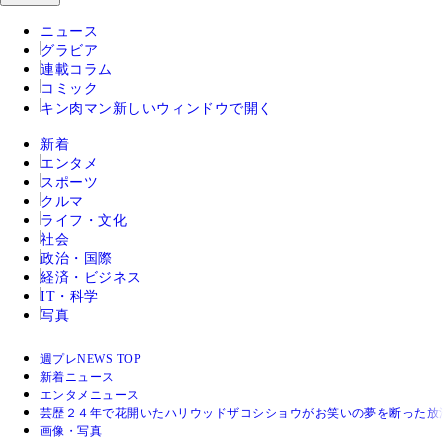
ニュース
グラビア
連載コラム
コミック
キン肉マン
新しいウィンドウで開く
新着
エンタメ
スポーツ
クルマ
ライフ・文化
社会
政治・国際
経済・ビジネス
IT・科学
写真
週プレNEWS TOP
新着ニュース
エンタメニュース
芸歴２４年で花開いたハリウッドザコシショウがお笑いの夢を断った放浪
画像・写真