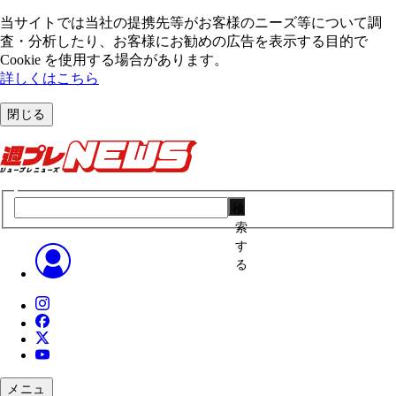
当サイトでは当社の提携先等がお客様のニーズ等について調
査・分析したり、お客様にお勧めの広告を表⽰する⽬的で
Cookie を使⽤する場合があります。
詳しくはこちら
閉じる
検
索
す
る
メニュ