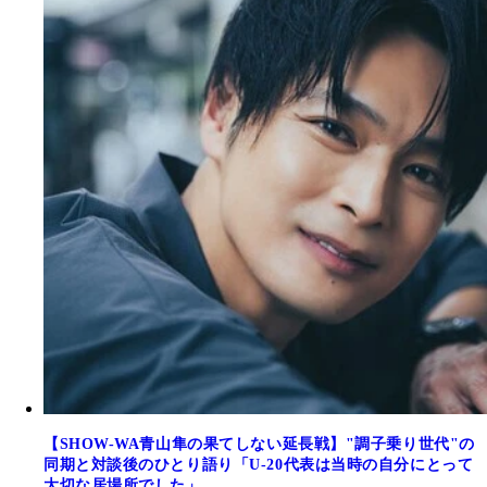
【SHOW-WA青山隼の果てしない延長戦】"調子乗り世代"の
同期と対談後のひとり語り「U-20代表は当時の自分にとって
大切な居場所でした」