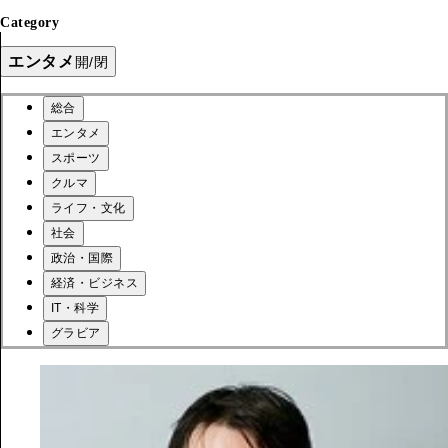
Category
エンタメ
開/閉
総合
エンタメ
スポーツ
クルマ
ライフ・文化
社会
政治・国際
経済・ビジネス
IT・科学
グラビア