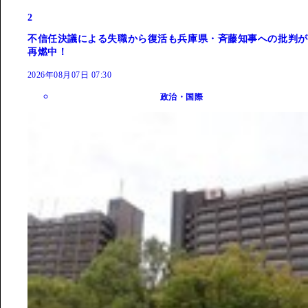
2
不信任決議による失職から復活も兵庫県・斉藤知事への批判が
再燃中！
2026年08月07日 07:30
政治・国際