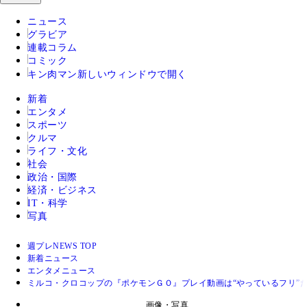
ニュース
グラビア
連載コラム
コミック
キン肉マン
新しいウィンドウで開く
新着
エンタメ
スポーツ
クルマ
ライフ・文化
社会
政治・国際
経済・ビジネス
IT・科学
写真
週プレNEWS TOP
新着ニュース
エンタメニュース
ミルコ・クロコップの『ポケモンＧＯ』プレイ動画は“やっているフリ”
画像・写真