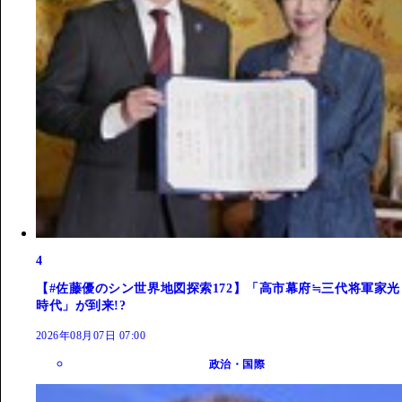
4
【#佐藤優のシン世界地図探索172】「高市幕府≒三代将軍家光
時代」が到来!?
2026年08月07日 07:00
政治・国際