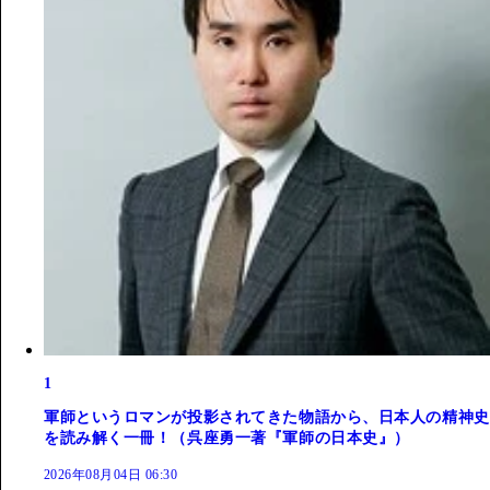
1
軍師というロマンが投影されてきた物語から、日本人の精神史
を読み解く一冊！（呉座勇一著『軍師の日本史』）
2026年08月04日 06:30