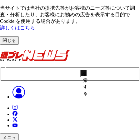
当サイトでは当社の提携先等がお客様のニーズ等について調
査・分析したり、お客様にお勧めの広告を表⽰する⽬的で
Cookie を使⽤する場合があります。
詳しくはこちら
閉じる
検
索
す
る
メニュ