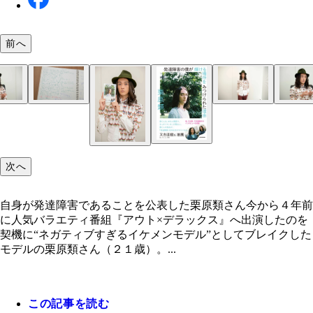
前へ
いまや“ネガティブモデル”のキャッチフレーズでお
当時の学習ノート。学習面での困難さ、ＬＤ（学習
みの栗原類さん
害）もあったという。
次へ
自身が発達障害であることを公表した栗原類さん今から４年前
に人気バラエティ番組『アウト×デラックス』へ出演したのを
契機に“ネガティブすぎるイケメンモデル”としてブレイクした
モデルの栗原類さん（２１歳）。...
この記事を読む