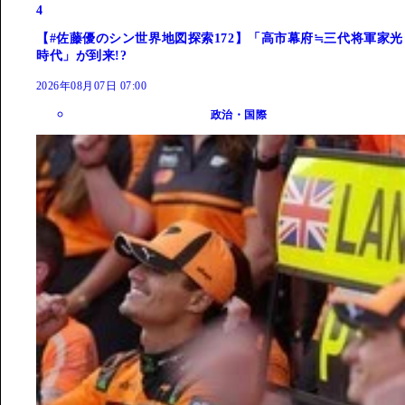
4
【#佐藤優のシン世界地図探索172】「高市幕府≒三代将軍家光
時代」が到来!?
2026年08月07日 07:00
政治・国際