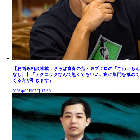
【お悩み相談連載：さらば青春の光・東ブクロの『こわいもん
なし』】「テクニックなんて無くてもいい。逆に肛門を舐めて
くる方が引きます」
2026年08月07日 17:30