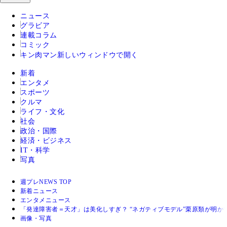
ニュース
グラビア
連載コラム
コミック
キン肉マン
新しいウィンドウで開く
新着
エンタメ
スポーツ
クルマ
ライフ・文化
社会
政治・国際
経済・ビジネス
IT・科学
写真
週プレNEWS TOP
新着ニュース
エンタメニュース
「発達障害者＝天才」は美化しすぎ？ “ネガティブモデル”栗原類が明か
画像・写真