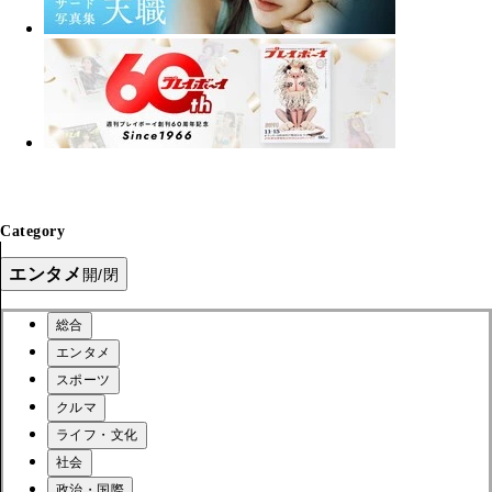
Category
エンタメ
開/閉
総合
エンタメ
スポーツ
クルマ
ライフ・文化
社会
政治・国際