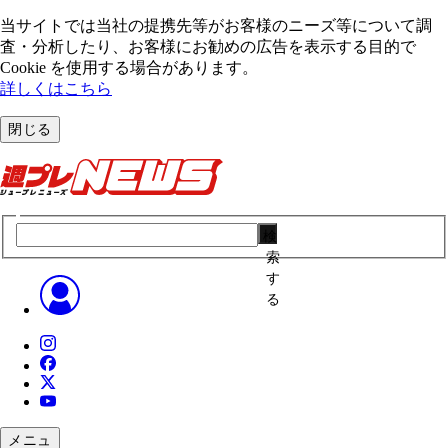
当サイトでは当社の提携先等がお客様のニーズ等について調
査・分析したり、お客様にお勧めの広告を表⽰する⽬的で
Cookie を使⽤する場合があります。
詳しくはこちら
閉じる
検
索
す
る
メニュ