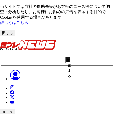
当サイトでは当社の提携先等がお客様のニーズ等について調
査・分析したり、お客様にお勧めの広告を表⽰する⽬的で
Cookie を使⽤する場合があります。
詳しくはこちら
閉じる
検
索
す
る
メニュ