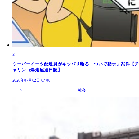
2
ウーバーイーツ配達員がキッパリ断る「ついで指示」案件【チ
ャリンコ爆走配達日誌】
2026年07月02日 07:00
社会