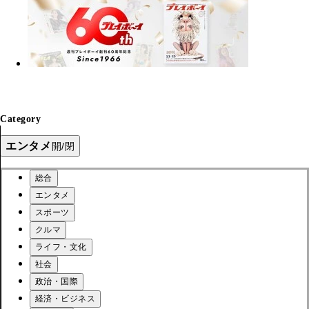
Category
エンタメ
開/閉
総合
エンタメ
スポーツ
クルマ
ライフ・文化
社会
政治・国際
経済・ビジネス