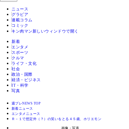
ニュース
グラビア
連載コラム
コミック
キン肉マン
新しいウィンドウで開く
新着
エンタメ
スポーツ
クルマ
ライフ・文化
社会
政治・国際
経済・ビジネス
IT・科学
写真
週プレNEWS TOP
新着ニュース
エンタメニュース
Ｒ－１で想定外（？）の笑いをとる４５歳、ホリエモン
画像・写真