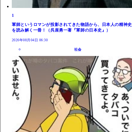
1
軍師というロマンが投影されてきた物語から、日本人の精神史
を読み解く一冊！（呉座勇一著『軍師の日本史』）
2026年08月04日 06:30
社会