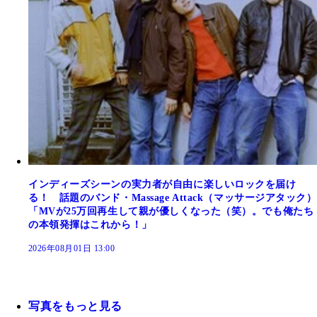
インディーズシーンの実力者が自由に楽しいロックを届け
る！ 話題のバンド・Massage Attack（マッサージアタック）
「MVが25万回再生して親が優しくなった（笑）。でも俺たち
の本領発揮はこれから！」
2026年08月01日 13:00
写真をもっと見る