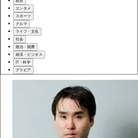
総合
エンタメ
スポーツ
クルマ
ライフ・文化
社会
政治・国際
経済・ビジネス
IT・科学
グラビア