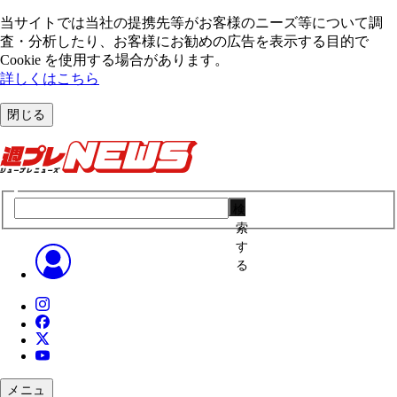
当サイトでは当社の提携先等がお客様のニーズ等について調
査・分析したり、お客様にお勧めの広告を表⽰する⽬的で
Cookie を使⽤する場合があります。
詳しくはこちら
閉じる
検
索
す
る
メニュ