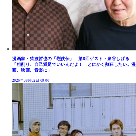
漫画家・猿渡哲也の「烈侠伝」 第8回ゲスト・泉谷しげる
「粗削り、自己満足でいいんだよ！ とにかく熱狂したい。漫
画、映画、音楽に」
2026年08月02日 09:00