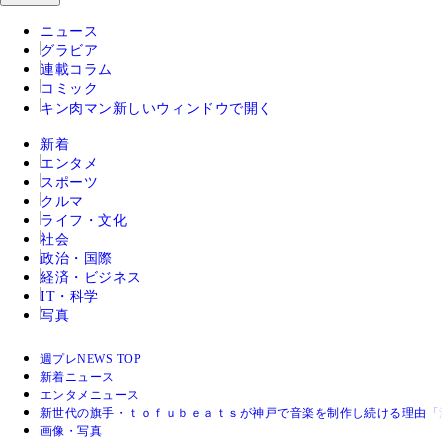
ニュース
グラビア
連載コラム
コミック
キン肉マン
新しいウィンドウで開く
新着
エンタメ
スポーツ
クルマ
ライフ・文化
社会
政治・国際
経済・ビジネス
IT・科学
写真
週プレNEWS TOP
新着ニュース
エンタメニュース
新世代の旗手・ｔｏｆｕｂｅａｔｓが神戸で音楽を制作し続ける理由「
画像・写真