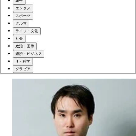
総合
エンタメ
スポーツ
クルマ
ライフ・文化
社会
政治・国際
経済・ビジネス
IT・科学
グラビア