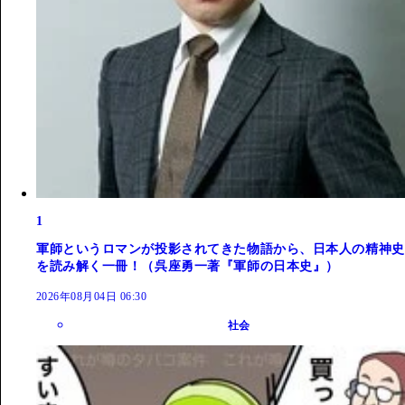
1
軍師というロマンが投影されてきた物語から、日本人の精神史
を読み解く一冊！（呉座勇一著『軍師の日本史』）
2026年08月04日 06:30
社会