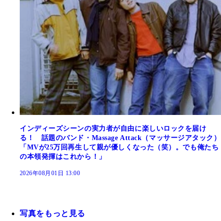
インディーズシーンの実力者が自由に楽しいロックを届け
る！ 話題のバンド・Massage Attack（マッサージアタック）
「MVが25万回再生して親が優しくなった（笑）。でも俺たち
の本領発揮はこれから！」
2026年08月01日 13:00
写真をもっと見る