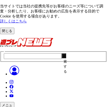
当サイトでは当社の提携先等がお客様のニーズ等について調
査・分析したり、お客様にお勧めの広告を表⽰する⽬的で
Cookie を使⽤する場合があります。
詳しくはこちら
閉じる
検
索
す
る
メニュ