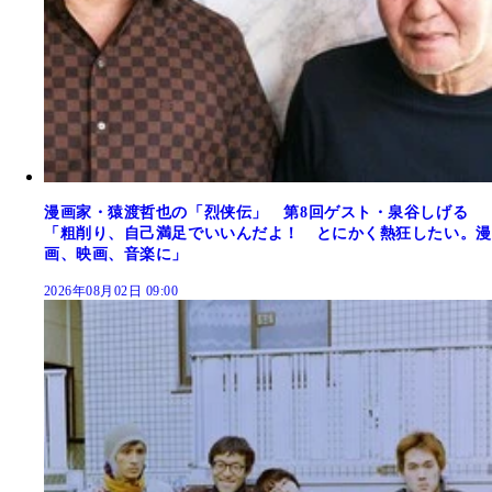
漫画家・猿渡哲也の「烈侠伝」 第8回ゲスト・泉谷しげる
「粗削り、自己満足でいいんだよ！ とにかく熱狂したい。漫
画、映画、音楽に」
2026年08月02日 09:00