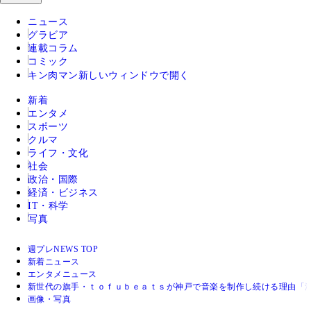
ニュース
グラビア
連載コラム
コミック
キン肉マン
新しいウィンドウで開く
新着
エンタメ
スポーツ
クルマ
ライフ・文化
社会
政治・国際
経済・ビジネス
IT・科学
写真
週プレNEWS TOP
新着ニュース
エンタメニュース
新世代の旗手・ｔｏｆｕｂｅａｔｓが神戸で音楽を制作し続ける理由「
画像・写真