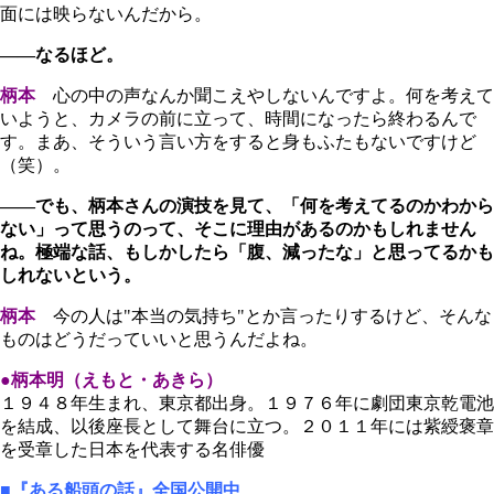
面には映らないんだから。
――なるほど。
柄本
心の中の声なんか聞こえやしないんですよ。何を考えて
いようと、カメラの前に立って、時間になったら終わるんで
す。まあ、そういう言い方をすると身もふたもないですけど
（笑）。
――でも、柄本さんの演技を見て、「何を考えてるのかわから
ない」って思うのって、そこに理由があるのかもしれません
ね。極端な話、もしかしたら「腹、減ったな」と思ってるかも
しれないという。
柄本
今の人は"本当の気持ち"とか言ったりするけど、そんな
ものはどうだっていいと思うんだよね。
●柄本明（えもと・あきら）
１９４８年生まれ、東京都出身。１９７６年に劇団東京乾電池
を結成、以後座長として舞台に立つ。２０１１年には紫綬褒章
を受章した日本を代表する名俳優
■『ある船頭の話』全国公開中