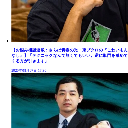
【お悩み相談連載：さらば青春の光・東ブクロの『こわいもん
なし』】「テクニックなんて無くてもいい。逆に肛門を舐めて
くる方が引きます」
2026年08月07日 17:30