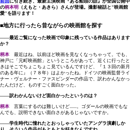
前回
に引き続き、最新主演映画『ある船頭の話』が全国公開中
の
柄本明
（えもと・あきら）
さ
んが登場。撮影秘話と"映画館
愛"を語ります！
■地方に行ったら昔ながらの映画館を探す
――最近ご覧になった映画で印象に残っている作品はあります
か？
柄本
最近はね、以前ほど映画を見なくなっちゃって。でも、
神戸に「元町映画館」というところがあって、近くに行ったと
きはそこでちょこちょこ見ているんですけど、『１３回の新月
のある年に』（７８年）はよかったね。ドイツの映画監督ライ
ナー・ヴェルナー・ファスビンダーの作品で、訳わかんなかっ
たんだけど、ものすごく面白かった。
――訳わかんないけど面白かったというのは？
柄本
言葉にするのは難しいけど......。ゴダールの映画でもな
んでも、説明できない面白さがあるじゃないですか。
――学生時代に憧れたとおっしゃっていたアングラ演劇しか
り、そういう作品がもともとお好きなんですね。