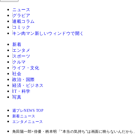
ニュース
グラビア
連載コラム
コミック
キン肉マン
新しいウィンドウで開く
新着
エンタメ
スポーツ
クルマ
ライフ・文化
社会
政治・国際
経済・ビジネス
IT・科学
写真
週プレNEWS TOP
新着ニュース
エンタメニュース
角田陽一郎×俳優・柄本明「"本当の気持ち"は画面に映らないんだから