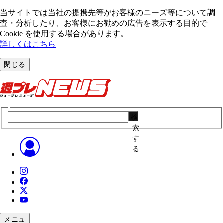
当サイトでは当社の提携先等がお客様のニーズ等について調
査・分析したり、お客様にお勧めの広告を表⽰する⽬的で
Cookie を使⽤する場合があります。
詳しくはこちら
閉じる
検
索
す
る
メニュ