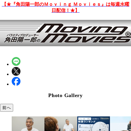
【★『角田陽一郎のＭｏｖｉｎｇ Ｍｏｖｉｅｓ』は毎週水曜
日配信！★】
Photo Gallery
前へ