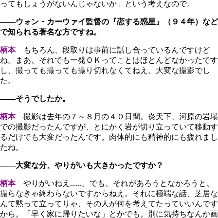
ってもしょうがないんじゃないか」という考えなので。
――ウォン・カーウァイ監督の『恋する惑星』（９４年）など
で知られる著名な方ですね。
柄本
もちろん、段取りは事前に話し合っているんですけど
ね。まあ、それでも一発ＯＫってことはほとんどなかったです
し、撮っても撮っても撮り切れなくてねえ。大変な撮影でし
た。
――そうでしたか。
柄本
撮影は去年の７～８月の４０日間。炎天下、河原の岩場
での撮影だったんですが、とにかく岩が切り立っていて移動す
るだけでも大変だったんです。肉体的にも精神的にも疲れまし
たね。
――大変な分、やりがいも大きかったですか？
柄本
やりがいねえ......。でも、それがあろうとなかろうと、
撮らなきゃ終わらないですからねえ。それに極端な話、芝居な
んて黙って立ってりゃ、その人が何を考えてたっていいんです
から。「早く家に帰りたいな」とかでも。別に気持ちなんか画