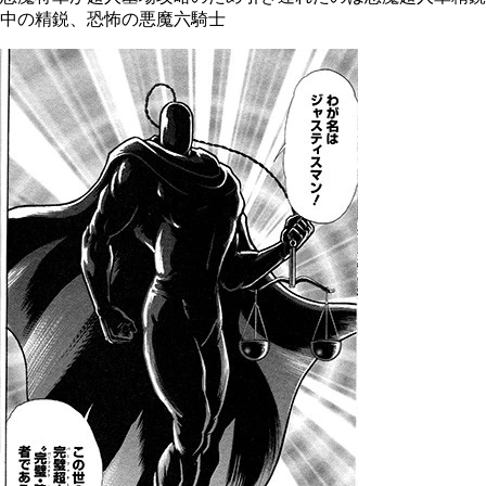
中の精鋭、恐怖の悪魔六騎士