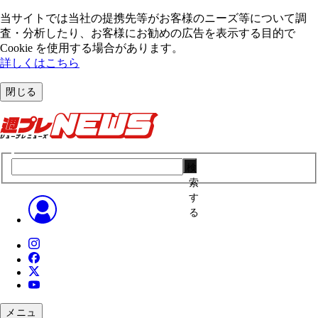
当サイトでは当社の提携先等がお客様のニーズ等について調
査・分析したり、お客様にお勧めの広告を表⽰する⽬的で
Cookie を使⽤する場合があります。
詳しくはこちら
閉じる
検
索
す
る
メニュ