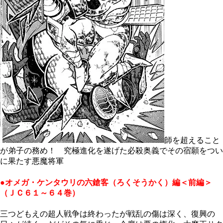
師を超えること
が弟子の務め！ 究極進化を遂げた必殺奥義でその宿願をつい
に果たす悪魔将軍
●オメガ・ケンタウリの六鎗客（ろくそうかく）編＜前編＞
（ＪＣ６１～６４巻）
三つどもえの超人戦争は終わったが戦乱の傷は深く、復興の