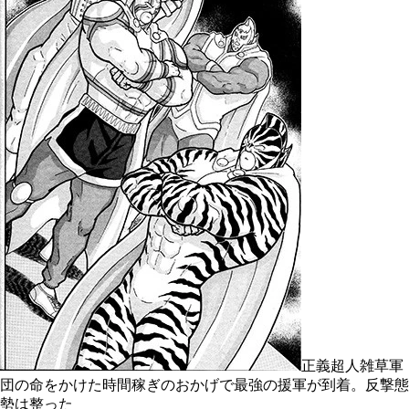
正義超人雑草軍
団の命をかけた時間稼ぎのおかげで最強の援軍が到着。反撃態
勢は整った