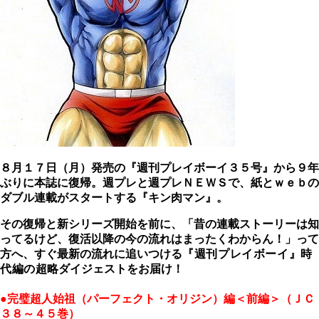
８月１７日（月）発売の『週刊プレイボーイ３５号』から９年
ぶりに本誌に復帰。週プレと週プレＮＥＷＳで、紙とｗｅｂの
ダブル連載がスタートする『キン肉マン』。
その復帰と新シリーズ開始を前に、「昔の連載ストーリーは知
ってるけど、復活以降の今の流れはまったくわからん！」って
方へ、すぐ最新の流れに追いつける
『週刊プレイボーイ』時
代編の
超略ダイジェストをお届け！
●完璧超人始祖（パーフェクト・オリジン）編＜前編＞（ＪＣ
３８～４５巻）