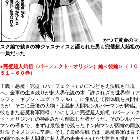
かつて黄金のマ
スク編で裁きの神ジャスティスと語られた男も完璧超人始祖の
一員だった
●完璧超人始祖（パーフェクト・オリジン）編＜後編＞（ＪＣ
５１～６０巻）
正義・悪魔・完璧（パーフェクト）の三つどもえ決戦も佳境
へ。全軍の生き残りが超人界伝説の木「許されざる世界樹（ア
ンフォーギブン・ユグドラシル）」に集結して団体戦を展開す
るが、そこに最後の大物・正義超人開祖シルバーマンが降臨。
彼もまた悪魔将軍同様、いにしえに完璧超人始祖（パーフェク
ト・オリジン）の枠組みから離脱した者だった。そのシルバー
マンの導きで、まずは最後まで残ったキン肉マンが因縁の同族
対決でネメシスに辛勝。そして最終決戦では、悪魔将軍は育て
の師である超人閻魔に超人界の未来をかけた大勝負を挑む！！