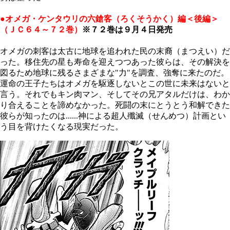
●オメガ・ケンタウリの六鎗客（ろくそうかく）編＜後編＞
（ＪＣ６４～７２巻）
※７２巻は９月４日発売
オメガの刺客は太古に地球を追われた民の末裔（まつえい）だ
った。移住先の星も寿命を迎えつつあった彼らは、その解決を
図るため地球に残るさまざまな"力"を調査、強奪に来たのだ。
運命の王子たちはオメガを駆逐しないとこの世に未来はないと
言う。それでもキン肉マン、そしてその兄アタルだけは、わか
り合えることを諦めなかった。死闘の末にとうとう和解できた
彼らが知ったのは......神による超人殲滅（せんめつ）計画とい
う目を背けたくなる現実だった。