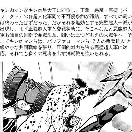
キン肉マンがキン肉星大王に即位し、正義・悪魔・完璧（パー
フェクト）の各超人化軍間で不可侵条約が締結。すべての闘い
は終わったはずだった。だがそれを無効とする完璧超人一派が
出現し、まず正義超人軍と交戦状態に。そこへなんと悪魔超人
軍も独自の判断で参戦決意、闘いは三つどもえの大戦争へ。そ
こでキン肉マンらは、バッファローマンら"７人の悪魔超人"と
緩やかな共同戦線を張り、圧倒的戦力を誇る完璧超人軍に対
応。それでも多くの死者を出す消耗戦を強いられる。