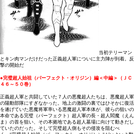
当初テリーマン
とキン肉マンだけだった正義超人軍についに主力陣が到着。反
撃の開始だ
●完璧超人始祖（パーフェクト・オリジン）編＜中編＞（ＪＣ
４６～５０巻）
正義超人軍と共闘していた７人の悪魔超人たちは、悪魔超人軍
の陽動部隊にすぎなかった。地上の激闘の裏ではひそかに復活
を遂げていた悪魔将軍率いる悪魔超人軍本体が、彼らの狙いの
本命である完璧（パーフェクト）超人軍の長・超人閻魔（えん
ま）の首を狙い、その本拠地である超人墓場に向けて動きだし
ていたのだった。そして完璧超人側もその侵攻を阻むべ