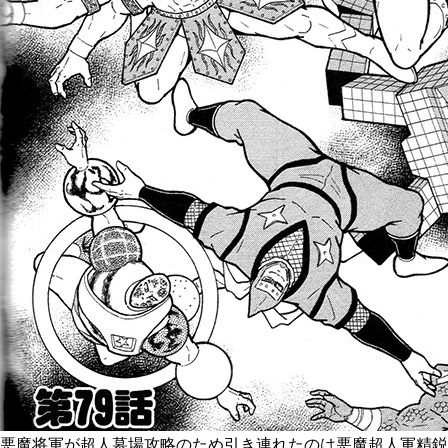
悪魔将軍が超人墓場攻略のため引き連れたのは悪魔超人軍精鋭