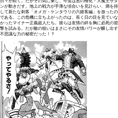
日々が続く。だがその気に乗じ、今度は悪の権化・大魔王サタ
ンが動きだす。地上の戦力が手薄な頃合いを見計らい、満を持
して新たな刺客「オメガ・ケンタウリの六鎗客編」を放ったの
である。この危機に立ち上がったのは、長く日の目を見ていな
かったマイナー正義超人たち。彼らは友情の絆を胸に必死の迎
撃を試みる。だが敵の狙いはまさにその友情パワーが醸し出す
不思議な力の秘密だった！？