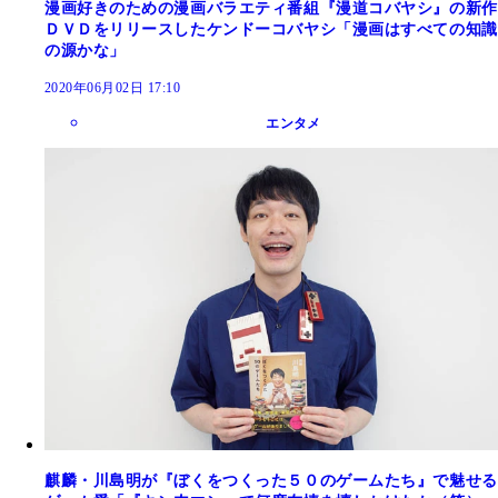
漫画好きのための漫画バラエティ番組『漫道コバヤシ』の新作
ＤＶＤをリリースしたケンドーコバヤシ「漫画はすべての知識
の源かな」
2020年06月02日 17:10
エンタメ
麒麟・川島明が『ぼくをつくった５０のゲームたち』で魅せる