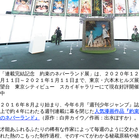
「連載完結記念 約束のネバーランド展」は、２０２０年１２
月１１日～２０２１年１月１１日まで、東京・六本木ヒルズ展
望台 東京シティビュー スカイギャラリーにて現在好評開催
中
２０１６年８月より始まり、今年６月『週刊少年ジャンプ』誌
上で約４年にわたる週刊連載に幕を閉じた
人気漫画作品『約束
のネバーランド』
（原作：白井カイウ／作画：出水ぽすか）。
才能あふれるふたりの稀有な作家によって毎週のように交わさ
れた熱のこもった制作過程、そのすべてがわかる秘蔵原稿や秘