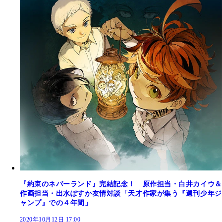
『約束のネバーランド』完結記念！ 原作担当・白井カイウ＆
作画担当・出水ぽすか友情対談「天才作家が集う『週刊少年ジ
ャンプ』での４年間」
2020年10月12日 17:00