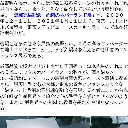
蔵資料を展示、さらには印象に残る名シーンの数々もそれぞれ
趣向を凝らし、余すところなく紹介していくという特別企画
展、
「
連載完結記念 約束のネバーランド展」
が、２０２０
年１２月１１日～２０２１年１月１１日まで、東京・六本木ヒ
ルズ展望台 東京シティビュー スカイギャラリーにて現在好
評開催中だ。
会場となるのは東京屈指の高層ビル、直通の高速エレベーター
で地上５２階まで上がり、まず入場者を迎えるのは圧巻のエン
トランス展示である。
最高品質で極大プリントされた作画担当・出水先生のこれまで
の美麗コミックスカバーイラストの数々が、高さ約６メート
ル、横幅約１７メートルの展望台巨大窓スペースへ豪快に配置
され、現実世界である大都会東京の景色とファンタジックな
『約ネバ』世界観の不思議な融合を実現。見る者にここから先
の詳細な作品世界へと旅立つ心の準備を自ずとさせるかのよう
な、まさに"異世界への玄関"の役目を果たす空間となってい
る。