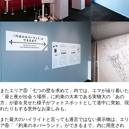
またエリア⑤「七つの壁を求めて」内では、エマが辿り着いた
「昼と夜が出会う場所」に約束の大本である実物大の「あの
方」が姿を見せた様子がフォトスポットとして道中に突如、現
れたりもする意外なお楽しみも。
また最大のハイライトと言っても過言ではない展示物は、エリ
ア⑥「『約束のネバーランド』ができるまで」内に用意され