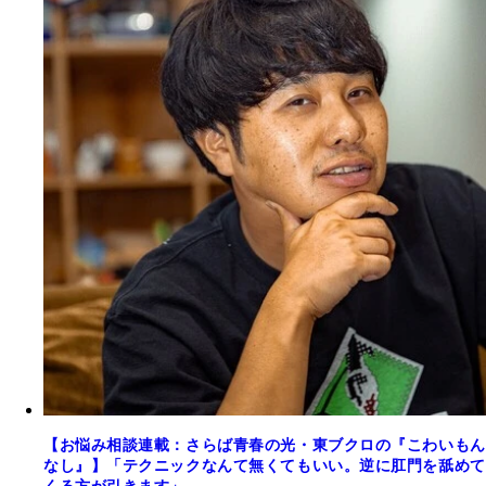
【お悩み相談連載：さらば青春の光・東ブクロの『こわいもん
なし』】「テクニックなんて無くてもいい。逆に肛門を舐めて