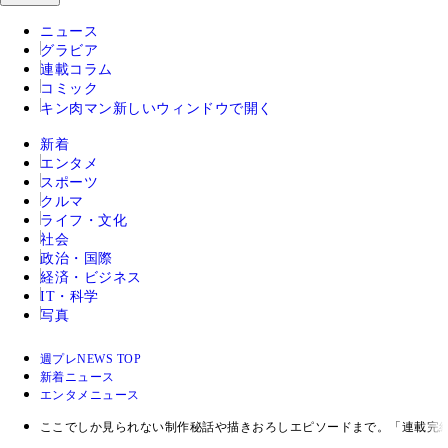
ニュース
グラビア
連載コラム
コミック
キン肉マン
新しいウィンドウで開く
新着
エンタメ
スポーツ
クルマ
ライフ・文化
社会
政治・国際
経済・ビジネス
IT・科学
写真
週プレNEWS TOP
新着ニュース
エンタメニュース
ここでしか見られない制作秘話や描きおろしエピソードまで。「連載完