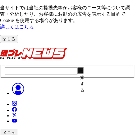
当サイトでは当社の提携先等がお客様のニーズ等について調
査・分析したり、お客様にお勧めの広告を表⽰する⽬的で
Cookie を使⽤する場合があります。
詳しくはこちら
閉じる
検
索
す
る
メニュ