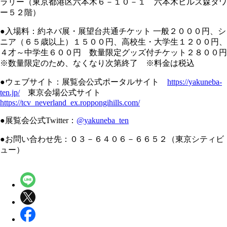
ラリー（東京都港区六本木６－１０－１ 六本木ヒルズ森タワ
ー５２階）
●入場料：約ネバ展・展望台共通チケット 一般２０００円、シ
ニア（６５歳以上）１５００円、高校生・大学生１２００円、
４才～中学生６００円 数量限定グッズ付チケット２８００円
※数量限定のため、なくなり次第終了 ※料金は税込
●ウェブサイト：展覧会公式ポータルサイト
https://yakuneba-
ten.jp/
東京会場公式サイト
https://tcv_neverland_ex.roppongihills.com/
●展覧会公式Twitter：
@yakuneba_ten
●お問い合わせ先：０３－６４０６－６６５２（東京シティビ
ュー）