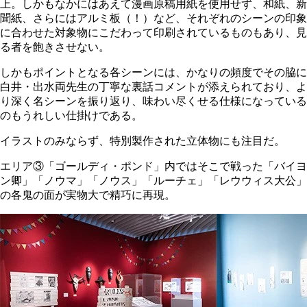
上。しかもなかにはあえて漫画原稿用紙を使用せず、和紙、新
聞紙、さらにはアルミ板（！）など、それぞれのシーンの印象
に合わせた対象物にこだわって印刷されているものもあり、見
る者を飽きさせない。
しかもポイントとなる各シーンには、かなりの頻度でその脇に
白井・出水両先生の丁寧な裏話コメントが添えられており、よ
り深く名シーンを振り返り、味わい尽くせる仕様になっている
のもうれしい仕掛けである。
イラストのみならず、特別製作された立体物にも注目だ。
エリア③「ゴールディ・ポンド」内ではそこで戦った「バイヨ
ン卿」「ノウマ」「ノウス」「ルーチェ」「レウウィス大公」
の各鬼の面が実物大で精巧に再現。