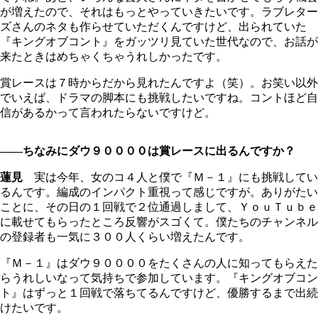
が増えたので、それはもっとやっていきたいです。ラブレター
ズさんのネタも作らせていただくんですけど、出られていた
『キングオブコント』をガッツリ見ていた世代なので、お話が
来たときはめちゃくちゃうれしかったです。
賞レースは７時からだから見れたんですよ（笑）。お笑い以外
でいえば、ドラマの脚本にも挑戦したいですね。コントほど自
信があるかって言われたらないですけど。
――ちなみにダウ９００００は賞レースに出るんですか？
蓮見
実は今年、女のコ４人と僕で『Ｍ－１』にも挑戦してい
るんです。編成のインパクト重視って感じですが。ありがたい
ことに、その日の１回戦で２位通過しまして、ＹｏｕＴｕｂｅ
に載せてもらったところ反響がスゴくて。僕たちのチャンネル
の登録者も一気に３００人くらい増えたんです。
『Ｍ－１』はダウ９００００をたくさんの人に知ってもらえた
らうれしいなって気持ちで参加しています。『キングオブコン
ト』はずっと１回戦で落ちてるんですけど、優勝するまで出続
けたいです。