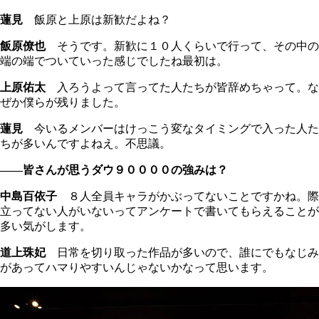
蓮見
飯原と上原は新歓だよね？
飯原僚也
そうです。新歓に１０人くらいで行って、その中の
端の端でついていった感じでしたね最初は。
上原佑太
入ろうよって言ってた人たちが皆辞めちゃって。な
ぜか僕らが残りました。
蓮見
今いるメンバーはけっこう変なタイミングで入った人た
ちが多いんですよねえ。不思議。
――皆さんが思うダウ９００００の強みは？
中島百依子
８人全員キャラがかぶってないことですかね。際
立ってない人がいないってアンケートで書いてもらえることが
多い気がします。
道上珠妃
日常を切り取った作品が多いので、誰にでもなじみ
があってハマりやすいんじゃないかなって思います。