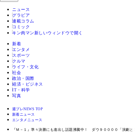
ニュース
グラビア
連載コラム
コミック
キン肉マン
新しいウィンドウで開く
新着
エンタメ
スポーツ
クルマ
ライフ・文化
社会
政治・国際
経済・ビジネス
IT・科学
写真
週プレNEWS TOP
新着ニュース
エンタメニュース
『Ｍ－１』準々決勝にも進出し話題沸騰中！ ダウ９００００「演劇と