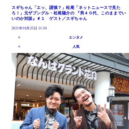
スギちゃん「エッ、謹慎？」松尾「ネットニュースで見た
ろ！」元ザブングル・松尾陽介の 『男４０代、このままでい
いのか対談』＃１ ゲスト／スギちゃん
2021年10月25日 11:50
エンタメ
人気