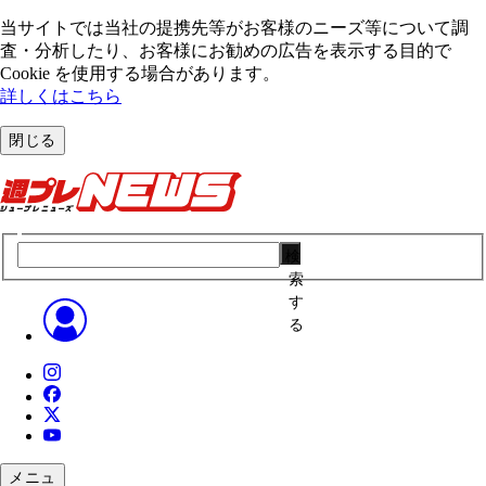
当サイトでは当社の提携先等がお客様のニーズ等について調
査・分析したり、お客様にお勧めの広告を表⽰する⽬的で
Cookie を使⽤する場合があります。
詳しくはこちら
閉じる
検
索
す
る
メニュ