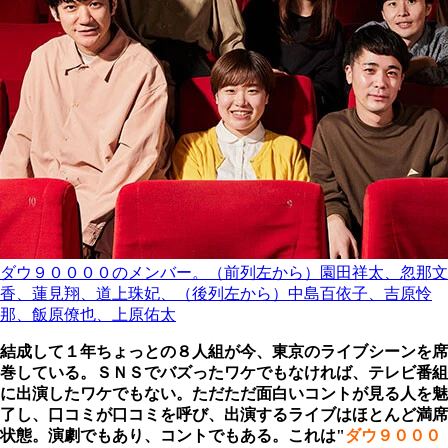
ダウ９００００のメンバー。（前列左から）園田祥太、忽那文
香、蓮見翔、道上珠妃、（後列左から）中島百依子、吉原怜
那、飯原僚也、上原佑太
結成して１年ちょっとの８人組が今、東京のライブシーンを席
巻している。ＳＮＳでバズったワケでもなければ、テレビ番組
に出演したワケでもない。ただただ面白いコントが見る人を魅
了し、口コミが口コミを呼び、出演するライブはほとんど満席
状態。演劇でもあり、コントでもある。これは"
ダウ９０００