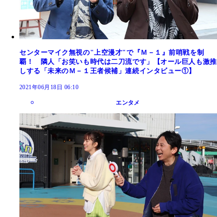
センターマイク無視の"上空漫才"で『Ｍ－１』前哨戦を制
覇！ 隣人「お笑いも時代は二刀流です」【オール巨人も激推
しする「未来のＭ－１王者候補」連続インタビュー①】
2021年06月18日 06:10
エンタメ