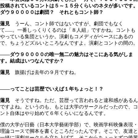
投稿されているコントは５～１５分くらいのネタが多いです。
ダウ９００００は劇団？ それともコント師？
蓮見
うーん、コント師ではないですが、劇団でもなく
て......。一番しっくりくるのは「８人組」ですかね。コントも
やっている集団というか。演劇もコメディがベースにあるの
で、ちょうどズルいところなんですよ。演劇とコントの間の。
――ダウ９００００の唯一無二の魅力はそこにある気がしま
す。結成はいつなんですか？
蓮見
旗揚げは去年の９月ですね。
――ってことは芸歴でいえば１年ちょっと！？
蓮見
そうですね。ただ、芸歴って言われると違和感があるん
ですよね。というのも、もとは大学のサークルだったので、コ
ント自体はやり始めて６年くらいになるんです。
僕の大学が日藝（日本大学藝術学部）で、映画学科映像表現・
理論コースで脚本を書くところだったんです。そこで、友達と
一緒に演劇サークルを立ち上げて。そこからちょっとずつ後輩