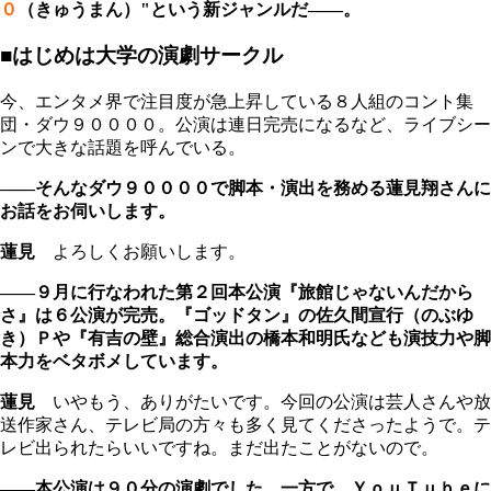
０
（きゅうまん）"という新ジャンルだ――。
■はじめは大学の演劇サークル
今、エンタメ界で注目度が急上昇している８人組のコント集
団・ダウ９００００。公演は連日完売になるなど、ライブシー
ンで大きな話題を呼んでいる。
――そんなダウ９００００で脚本・演出を務める
蓮見翔
さんに
お話をお伺いします。
蓮見
よろしくお願いします。
――９月に行なわれた第２回本公演『旅館じゃないんだから
さ』は６公演が完売。『ゴッドタン』の佐久間宣行（のぶゆ
き）Ｐや『有吉の壁』総合演出の橋本和明氏なども演技力や脚
本力をベタボメしています。
蓮見
いやもう、ありがたいです。今回の公演は芸人さんや放
送作家さん、テレビ局の方々も多く見てくださったようで。テ
レビ出られたらいいですね。まだ出たことがないので。
――本公演は９０分の演劇でした。一方で、ＹｏｕＴｕｂｅに