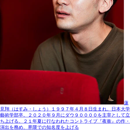
蓮
見翔（はすみ・しょう）１９９７年４月８日生まれ。日本大学
藝術学部卒。２０２０年９月にダウ９００００を主宰として立
ち上げる。２１年夏に行なわれたコントライブ『夜衝』の作・
演出を務め、界隈での知名度を上げる