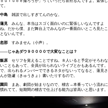
ｏｕＴｕｂｅ撮ろうか」っていったら皆黙るんですよ。緊張し
て。
中島
雑談で出しすぎてんのかな。
蓮見
みんな、本当はスゴく面白いのに緊張しいなんですよ
ね。だから僕、まだ舞台上でみんなの一番面白いところ見たこ
とないんです。
忽那
すみません（小声）。
――じゃあダウ９００００で大変なことは？
飯原
セリフを覚えることですね。８人いると予定がそろわな
いこともあって、全員が出られないライブとかもあるんです。
で、出られるメンバーでできるネタがないってなると、蓮見さ
んが急遽（きゅうきょ）書いたりするので。
園田
まあ、劇団が始まりなので、稽古→本番っていう流れに
慣れてて。短期間の稽古で仕上げる能力は皆高いと思います。