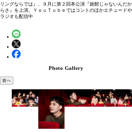
リングならでは』、９月に第２回本公演『旅館じゃないんだか
らさ』を上演。ＹｏｕＴｕｂｅではコントのほかエチュードや
ラジオも配信中
Photo Gallery
前へ