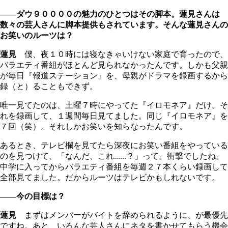
――ダウ９００００の魅力のひとつはその脚本。蓮見さんは
数々の芸人さんに脚本提供もされています。そんな蓮見さんの
お笑いのルーツは？
蓮見
僕、夜１０時には寝なきゃいけない家庭で育ったので、
バラエティ番組がほとんど見られなかったんです。しかも父親
が毎日『報道ステーション』を、母親がドラマを録画するから
録（と）ることもできず。
唯一見てたのは、土曜７時にやってた『イロモネア』だけ。そ
れを録画して、１週間毎日見てました。同じ『イロモネア』を
７回（笑）。それしかお笑いを知らなったんです。
あるとき、テレビ欄を見てたら深夜にお笑い番組をやっている
のを見つけて、「なんだ、これ......？」って。衝撃でしたね。
中学に入ってからバラエティ番組を毎週２７本くらい録画して
全部見てました。だからルーツはテレビかもしれないです。
――今の目標は？
蓮見
まずはメンバーがバイトを辞められるように、が最優先
ですね。あと、いろんな芸人さんにネタを書かせてもらう機会