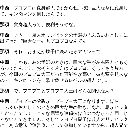
中西
プヨプヨは変身超人ですからね。彼は巨大な拳に変身し
て、キン肉マンを倒したんです。
那須
変身超人って、便利そうやな。
中西
そう！ 超人オリンピックの予選の「ふるいおとし」に
出てきた〝巨大な手〟もプヨプヨなんです！
那須
それ、おまえが勝手に決めたらアカンって！
中西
しかも、あの予選のときは、巨大な手が左右両方ともそ
ろってたんです。おそらく片方はプヨプヨ。そしてもう片方
が、今回のプヨプヨ大王だった可能性が高い。彼も変身超人な
ので、キン肉マンを一撃で倒せるレベルの超人です。
那須
で、プヨプヨとプヨプヨ大王はどんな関係なん？
中西
プヨプヨの父親が、プヨプヨ大王になります。ほら、
「ふるいおとし」のときの巨大な手の動き。あれ、息がピッタ
リだったでしょ。こんな完璧な連係技は血のつながった同士じ
ゃないとできません。そしてプヨプヨ親子は超人オリンピック
に、ある意味〝運営側〟として参加していますから。超人界で