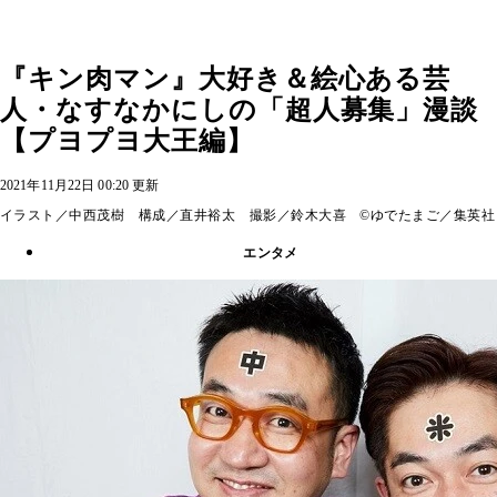
『キン肉マン』大好き＆絵心ある芸
人・なすなかにしの「超人募集」漫談
【プヨプヨ大王編】
2021年11月22日 00:20 更新
イラスト／中西茂樹 構成／直井裕太 撮影／鈴木大喜 ©ゆでたまご／集英社
エンタメ