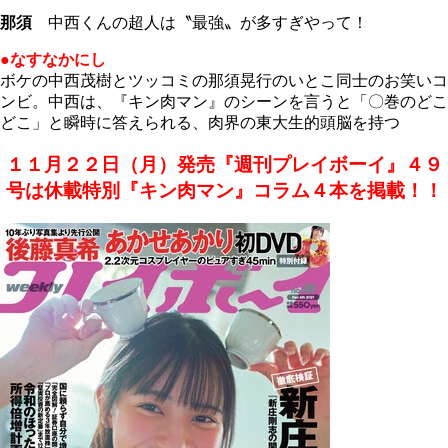
那須
中西くんの超人は〝最強〟が多すぎやって！
●なすなかにし
ボケの中西茂樹とツッコミの那須晃行のいとこ同士のお笑いコ
ンビ。中西は、『キン肉マン』のシーンを言うと「〇巻のどこ
どこ」と瞬時に答えられる、肉界の東大生的頭脳を持つ
１１月２２日（月）発売『週刊プレイボーイ』４９
号は休載特別『キン肉マン』コラム４本を掲載！！