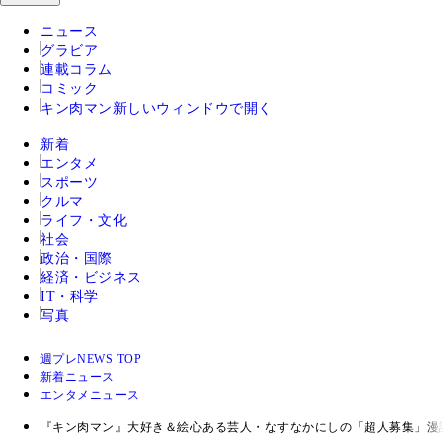
ニュース
グラビア
連載コラム
コミック
キン肉マン
新しいウィンドウで開く
新着
エンタメ
スポーツ
クルマ
ライフ・文化
社会
政治・国際
経済・ビジネス
IT・科学
写真
週プレNEWS TOP
新着ニュース
エンタメニュース
『キン肉マン』大好き＆絵心ある芸人・なすなかにしの「超人募集」漫