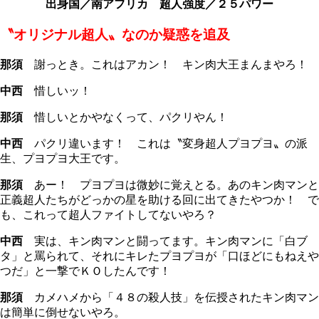
出身国／南アフリカ 超人強度／２５パワー
〝オリジナル超人〟なのか疑惑を追及
那須
謝っとき。これはアカン！ キン肉大王まんまやろ！
中西
惜しいッ！
那須
惜しいとかやなくって、パクリやん！
中西
パクリ違います！ これは〝変身超人プヨプヨ〟の派
生、プヨプヨ大王です。
那須
あー！ プヨプヨは微妙に覚えとる。あのキン肉マンと
正義超人たちがどっかの星を助ける回に出てきたやつか！ で
も、これって超人ファイトしてないやろ？
中西
実は、キン肉マンと闘ってます。キン肉マンに「白ブ
タ」と罵られて、それにキレたプヨプヨが「口ほどにもねえや
つだ」と一撃でＫＯしたんです！
那須
カメハメから「４８の殺人技」を伝授されたキン肉マン
は簡単に倒せないやろ。