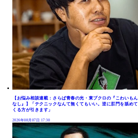
【お悩み相談連載：さらば青春の光・東ブクロの『こわいもん
なし』】「テクニックなんて無くてもいい。逆に肛門を舐めて
くる方が引きます」
2026年08月07日 17:30