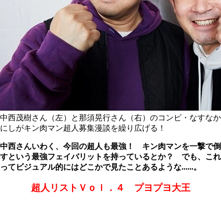
中西茂樹さん（左）と那須晃行さん（右）のコンビ・なすなか
にしがキン肉マン超人募集漫談を繰り広げる！
中西さんいわく、今回の超人も最強！ キン肉マンを一撃で倒
すという最強フェイバリットを持っているとか？ でも、これ
ってビジュアル的にはどこかで見たことあるような......。
超人リストＶｏｌ．４ プヨプヨ大王