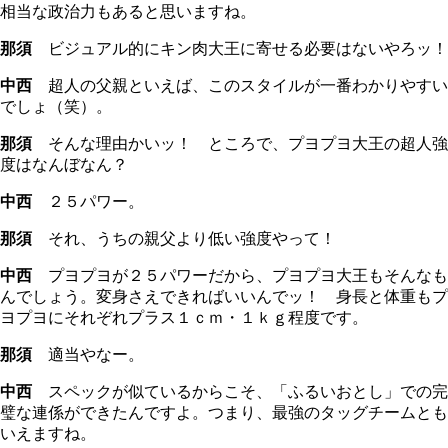
相当な政治力もあると思いますね。
那須
ビジュアル的にキン肉大王に寄せる必要はないやろッ！
中西
超人の父親といえば、このスタイルが一番わかりやすい
でしょ（笑）。
那須
そんな理由かいッ！ ところで、プヨプヨ大王の超人強
度はなんぼなん？
中西
２５パワー。
那須
それ、うちの親父より低い強度やって！
中西
プヨプヨが２５パワーだから、プヨプヨ大王もそんなも
んでしょう。変身さえできればいいんでッ！ 身長と体重もプ
ヨプヨにそれぞれプラス１ｃｍ・１ｋｇ程度です。
那須
適当やなー。
中西
スペックが似ているからこそ、「ふるいおとし」での完
璧な連係ができたんですよ。つまり、最強のタッグチームとも
いえますね。