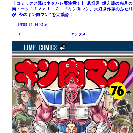
【コミックス派はネタバレ要注意！】 爪切男×燃え殻の先月の
肉トーク！！Ｖｏｌ．３ 『キン肉マン』大好き作家のふたり
が"今のキン肉マン"を大激論！
2021年09月12日 23:50
エンタメ