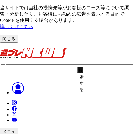
当サイトでは当社の提携先等がお客様のニーズ等について調
査・分析したり、お客様にお勧めの広告を表⽰する⽬的で
Cookie を使⽤する場合があります。
詳しくはこちら
閉じる
検
索
す
る
メニュ