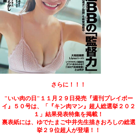
さらに！！！
"いい肉の日"１１月２９日発売『週刊プレイボー
イ』５０号は、「『キン肉マン』超人総選挙２０２
１」結果発表特集を掲載！
裏表紙には、ゆでたまご中井先生描きおろしの総選
挙２９位超人が登場！！