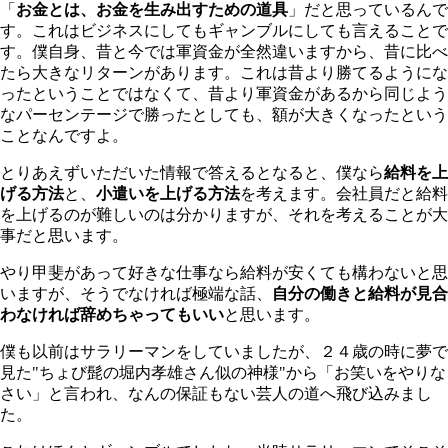
「
お金とは、お金を生み出すための道具
」だと思っているんで
す。これはビジネスにしてもギャンブルにしても言えることで
す。僕自身、昔と今では軍資金が全然違いますから、昔に比べ
たら大きなリターンがあります。これは昔より勝てるようにな
ったということではなくて、昔より軍資金があるから同じよう
なパーセンテージで勝ったとしても、額が大きくなったという
ことなんですよ。
とりあえずいただいた情報で答えるとなると、僕なら
給料を上
げる方法
と、
小遣いを上げる方法
を考えます。会社員だと給料
を上げるのが難しいのは分かりますが、それを考えることが大
事だと思います。
やり甲斐があって好きな仕事なら給料が安くても構わないと思
いますが、そうでなければ極端な話、
自分の働きと給料が見合
わなければ辞めちゃってもいい
と思います。
僕も以前はサラリーマンをしていましたが、２４歳の時に夢で
見た"ちょび髭の堀内孝雄さん似の神様"から「お笑いをやりな
さい」と言われ、なんの保証もない芸人の道へ飛び込みまし
た。