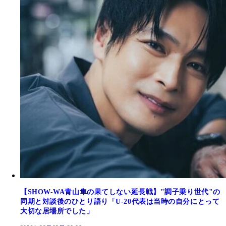
【SHOW-WA青山隼の果てしない延長戦】"調子乗り世代"の
同期と対談後のひとり語り「U-20代表は当時の自分にとって
大切な居場所でした」