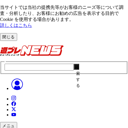
当サイトでは当社の提携先等がお客様のニーズ等について調
査・分析したり、お客様にお勧めの広告を表⽰する⽬的で
Cookie を使⽤する場合があります。
詳しくはこちら
閉じる
検
索
す
る
メニュ