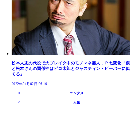
松本人志の代役で大ブレイク中のモノマネ芸人ＪＰ七変化「僕
と松本さんの関係性はピコ太郎とジャスティン・ビーバーに似
てる」
2022年04月02日 06:10
エンタメ
人気