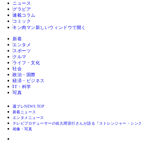
ニュース
グラビア
連載コラム
コミック
キン肉マン
新しいウィンドウで開く
新着
エンタメ
スポーツ
クルマ
ライフ・文化
社会
政治・国際
経済・ビジネス
IT・科学
写真
週プレNEWS TOP
新着ニュース
エンタメニュース
テレビプロデューサーの佐久間宣行さんが語る『ストレンジャー・シン
画像・写真