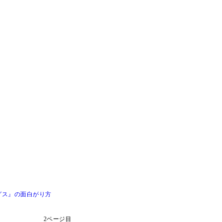
グス』の面白がり方
2ページ目