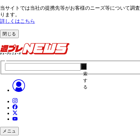
当サイトでは当社の提携先等がお客様のニーズ等について調査・
ります。
詳しくはこちら
閉じる
検
索
す
る
メニュ