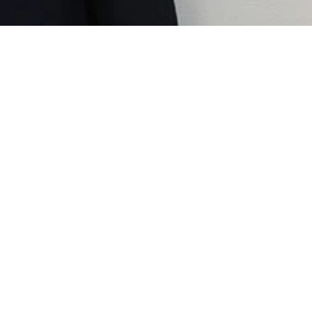
クサバイバー！』も配信中。著書に『佐久間宣行のずるい仕事