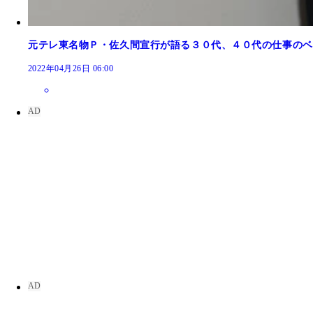
佐久間宣行（さくま・のぶゆき） 『ゴッドタン』
など
元テレ東名物Ｐ・佐久間宣行が語る３０代、４０代の仕事のベ
2022年04月26日 06:00