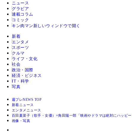
ニュース
グラビア
連載コラム
コミック
キン肉マン
新しいウィンドウで開く
新着
エンタメ
スポーツ
クルマ
ライフ・文化
社会
政治・国際
経済・ビジネス
IT・科学
写真
週プレNEWS TOP
新着ニュース
エンタメニュース
百田夏菜子（歌手・女優）×角田陽一郎「映画やドラマは絶対にハッピー
画像・写真