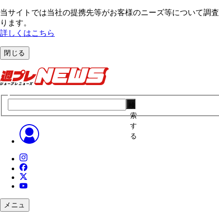
当サイトでは当社の提携先等がお客様のニーズ等について調査・
ります。
詳しくはこちら
閉じる
検
索
す
る
メニュ