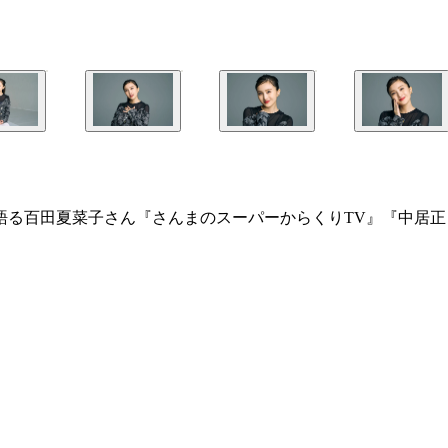
語る百田夏菜子さん『さんまのスーパーからくりTV』『中居正
／©Marvel Studios 2022