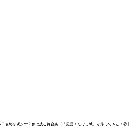
春日俊彰が明かす印象に残る舞台裏【『風雲！たけし城』が帰ってきた！②】