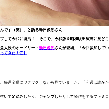
んです（笑）」と語る春日俊彰さん
プして令和に復活！ そこで、令和版＆昭和版出演陣に見どこ
魚人役のオードリー・
春日俊彰
さんが登場。「今回参加してい
ってきた！②】
、毎週金曜にワクワクしながら見ていました。「今週は誰かた
を敷いて足踏みしたり、ジャンプしたりして操作をするファミ