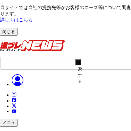
当サイトでは当社の提携先等がお客様のニーズ等について調査・
ります。
詳しくはこちら
閉じる
検
索
す
る
メニュ