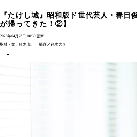
『たけし城』昭和版ド世代芸人・春日
が帰ってきた！②】
2023年04月26日 06:30 更新
取材・文／鈴木 旭 撮影／鈴木大喜