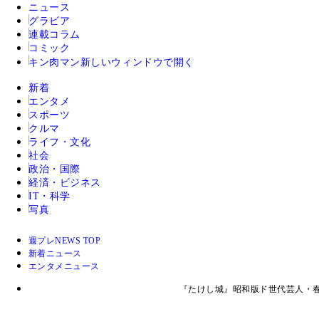
ニュース
グラビア
連載コラム
コミック
キン肉マン
新しいウィンドウで開く
新着
エンタメ
スポーツ
クルマ
ライフ・文化
社会
政治・国際
経済・ビジネス
IT・科学
写真
週プレNEWS TOP
新着ニュース
エンタメニュース
『たけし城』昭和版ド世代芸人・