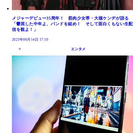
メジャーデビュー35周年！ 筋肉少女帯・大槻ケンヂが語る
「鬱屈した中年よ、バンドを組め！ そして面白くもない生配
信を観よ！」
2023年06月14日 17:10
エンタメ