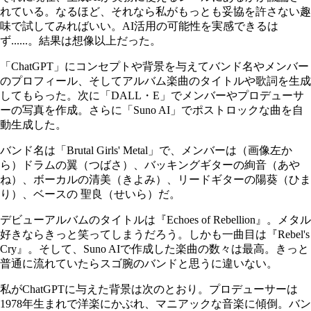
れている。なるほど、それなら私がもっとも妥協を許さない趣
味で試してみればいい。AI活用の可能性を実感できるは
ず......。結果は想像以上だった。
「ChatGPT」にコンセプトや背景を与えてバンド名やメンバー
のプロフィール、そしてアルバム楽曲のタイトルや歌詞を生成
してもらった。次に「DALL・E」でメンバーやプロデューサ
ーの写真を作成。さらに「Suno AI」でポストロックな曲を自
動生成した。
バンド名は「Brutal Girls' Metal」で、メンバーは（画像左か
ら）ドラムの翼（つばさ）、バッキングギターの絢音（あや
ね）、ボーカルの清美（きよみ）、リードギターの陽葵（ひま
り）、ベースの 聖良（せいら）だ。
デビューアルバムのタイトルは『Echoes of Rebellion』。メタル
好きならきっと笑ってしまうだろう。しかも一曲目は『Rebel's
Cry』。そして、Suno AIで作成した楽曲の数々は最高。きっと
普通に流れていたらスゴ腕のバンドと思うに違いない。
私がChatGPTに与えた背景は次のとおり。プロデューサーは
1978年生まれで洋楽にかぶれ、マニアックな音楽に傾倒。バン