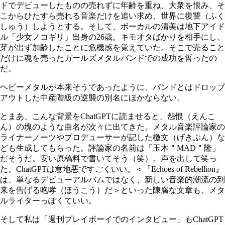
ドでデビューしたものの売れずに年齢を重ね、大衆を恨み、そ
こからひたすら売れる音楽だけを追い求め、世界に復讐（ふく
しゅう）しようとする。そして、ボーカルの清美は地下アイド
ル「少女ノコギリ」出身の26歳。キモオタばかりを相手にし、
芽が出ず加齢したことに危機感を覚えていた。そこで売ること
だけに魂を売ったガールズメタルバンドでの成功を誓ったの
だ。
ヘビーメタルが本来そうであったように、バンドとはドロップ
アウトした中産階級の逆襲の別名にほかならない。
とまあ、こんな背景をChatGPTに読ませると、怨恨（えんこ
ん）の塊のような曲名が次々に出てきた。メタル音楽評論家の
ライナーノーツやプロデューサーが記した檄文（げきぶん）な
ども生成してもらった。評論家の名前は「玉木＂MAD＂隆」
だそうだ。安い原稿料で書いてそう（笑）。声を出して笑っ
た。ChatGPTは意地悪ですごくいい。＜『Echoes of Rebellion』
は、単なるデビューアルバムではなく、新しい音楽的潮流の到
来を告げる咆哮（ほうこう）だ＞といった陳腐な文章も、メタ
ルライターっぽくていい。
そして私は「週刊プレイボーイでのインタビュー」もChatGPT