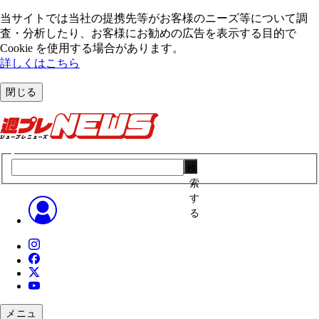
当サイトでは当社の提携先等がお客様のニーズ等について調
査・分析したり、お客様にお勧めの広告を表⽰する⽬的で
Cookie を使⽤する場合があります。
詳しくはこちら
閉じる
検
索
す
る
メニュ