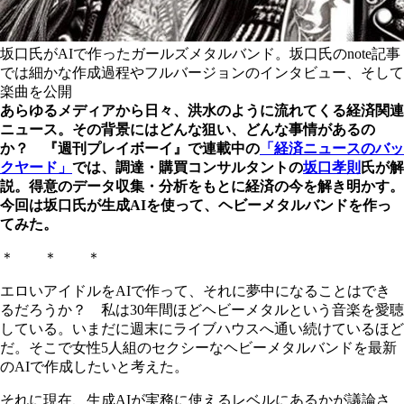
坂口氏がAIで作ったガールズメタルバンド。坂口氏のnote記事
では細かな作成過程やフルバージョンのインタビュー、そして
楽曲を公開
あらゆるメディアから日々、洪水のように流れてくる経済関連
ニュース。その背景にはどんな狙い、どんな事情があるの
か？ 『週刊プレイボーイ』で連載中の
「経済ニュースのバッ
クヤード」
では、調達・購買コンサルタントの
坂口孝則
氏が解
説。得意のデータ収集・分析をもとに経済の今を解き明かす。
今回は坂口氏が生成AIを使って、ヘビーメタルバンドを作っ
てみた。
＊ ＊ ＊
エロいアイドルをAIで作って、それに夢中になることはでき
るだろうか？ 私は30年間ほどヘビーメタルという音楽を愛聴
している。いまだに週末にライブハウスへ通い続けているほど
だ。そこで女性5人組のセクシーなヘビーメタルバンドを最新
のAIで作成したいと考えた。
それに現在、生成AIが実務に使えるレベルにあるかが議論さ