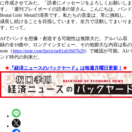
に作成させてみた。「読者にメッセージをよろしくお願いしま
す」「週刊プレイボーイの読者の皆さん、こんにちは。バンド
Brutal Girls' Metalの清美です。私たちの音楽は、常に挑戦し、
成長し続けることを目指しています。全力で活動してまいりま
す」だって。
AIでバンドを想像・創造する可能性は無限大だ。アルバム収
録の全10曲や、ロングインタビュー、その他膨大な内容は私の
note（
https://note.com/fpri/n/ne81a03607b29
）で確認が可能。AIバ
ンド時代の到来だ。
★
『経済ニュースのバックヤード』は毎週月曜日更新！
★