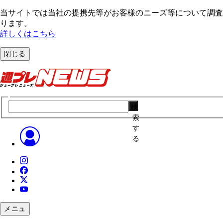
当サイトでは当社の提携先等がお客様のニーズ等について調査・
ります。
詳しくはこちら
閉じる
検
索
す
る
メニュ