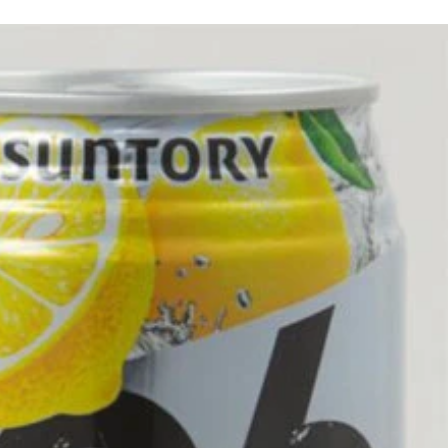
酒 無濾過原酒」。3位の「白真弓 純米無調整生 直汲み無濾過」
醸」、ティラミスにも合うという「UZUME Relaxation
）」とのこと
ドアもおったまげる魔法です」と語る角井