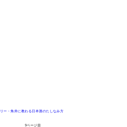
マリー・角井に教わる日本酒のたしなみ方
9ページ目