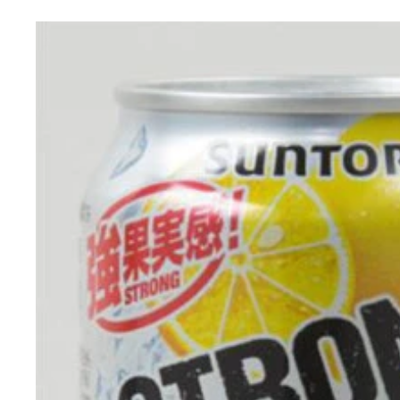
お笑いコンビ、江戸マリーのボケ担当・角井。大の
名酒センターのオススメ3商品（取材当時）。左から1
名酒センターは日本酒に合うおつまみも豊富
唎酒師の分厚い教科書を見せてくれる角井。「分厚
角井流日本酒の味わい方は、まずは香りから
左から、インターナショナル・ワイン・チャレンジのSA
古酒を味わう角井。ちなみに吞みすぎに効くのは「
「昔の人は、空気中の見えない微生物とかを使って
角井が最後に選んだのは「出羽桜 雪女神 四割八分
大吟醸 Level3」、完熟古酒の「千代むすび 完熟純