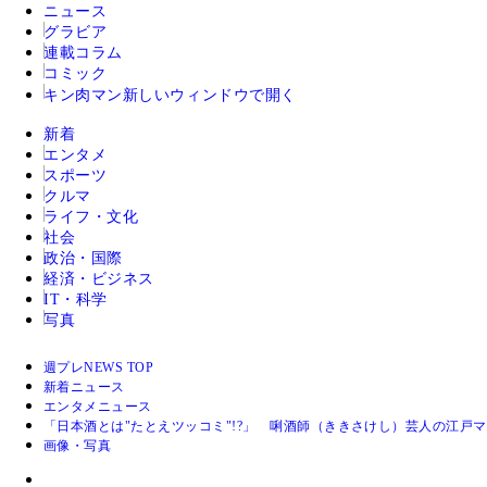
ニュース
グラビア
連載コラム
コミック
キン肉マン
新しいウィンドウで開く
新着
エンタメ
スポーツ
クルマ
ライフ・文化
社会
政治・国際
経済・ビジネス
IT・科学
写真
週プレNEWS TOP
新着ニュース
エンタメニュース
「日本酒とは"たとえツッコミ"!?」 唎酒師（ききさけし）芸人の江戸
画像・写真