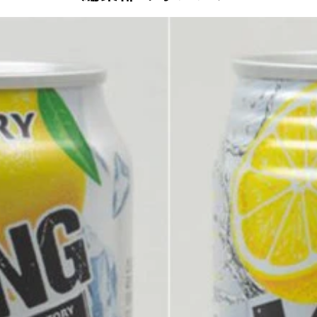
日本酒好きで唎酒師の資格を取得
位の「大吟醸 鳳陽 わた雪」。2位の「嘉泉 特別本醸造 幻の
いけど、意外と覚えちゃったよ」
KE部門で「チャンピオン・サケ」を獲得した「奥の松 あだたら吟
水をよく飲むこと。あとミラグレーン錠がオススメですね（笑
日本酒を作ってたんだから、ほぼ魔法使いですよね。ダンブル
」
米」