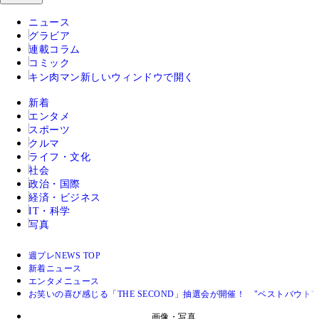
ニュース
グラビア
連載コラム
コミック
キン肉マン
新しいウィンドウで開く
新着
エンタメ
スポーツ
クルマ
ライフ・文化
社会
政治・国際
経済・ビジネス
IT・科学
写真
週プレNEWS TOP
新着ニュース
エンタメニュース
お笑いの喜び感じる「THE SECOND」抽選会が開催！ "ベストバウト"
画像・写真