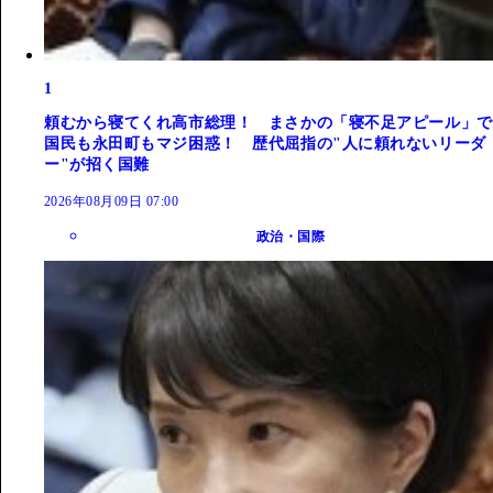
1
頼むから寝てくれ高市総理！ まさかの「寝不足アピール」で
国民も永田町もマジ困惑！ 歴代屈指の"人に頼れないリーダ
ー"が招く国難
2026年08月09日 07:00
政治・国際