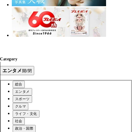
Category
エンタメ
開/閉
総合
エンタメ
スポーツ
クルマ
ライフ・文化
社会
政治・国際