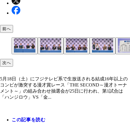
前へ
THE SECOND
THE SECOND
THE SECOND
THE SECOND
THE SECOND
次へ
5月18日（土）にフジテレビ系で生放送される結成16年以上の
コンビが激突する漫才賞レース「THE SECOND～漫才トーナ
メント～」の組み合わせ抽選会が25日に行われ、第1試合は
「ハンジロウ」VS「金...
この記事を読む