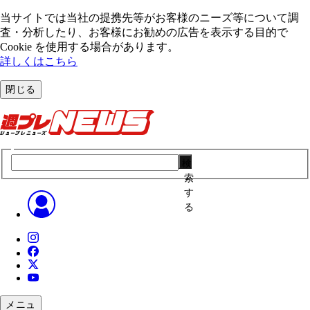
当サイトでは当社の提携先等がお客様のニーズ等について調
査・分析したり、お客様にお勧めの広告を表⽰する⽬的で
Cookie を使⽤する場合があります。
詳しくはこちら
閉じる
検
索
す
る
メニュ