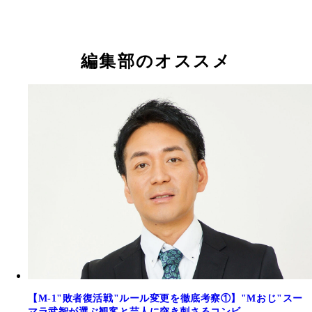
編集部のオススメ
【M-1"敗者復活戦"ルール変更を徹底考察①】"Mおじ"スー
マラ武智が選ぶ観客と芸人に突き刺さるコンビ