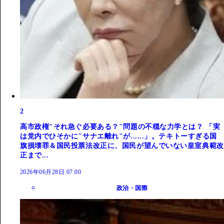
2
高市政権"それ急ぐ必要ある？"問題の不穏な力学とは？ 「実
は党内でひそかに"サナエ離れ"が......」。テキトーすぎる国
旗損壊罪＆国民投票法改正に、国民が望んでいない皇室典範改
正まで...
2026年06月28日 07:00
政治・国際