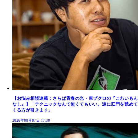
【お悩み相談連載：さらば青春の光・東ブクロの『こわいもん
なし』】「テクニックなんて無くてもいい。逆に肛門を舐めて
くる方が引きます」
2026年08月07日 17:30