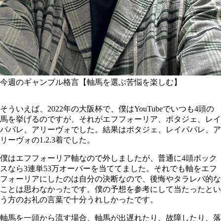
今週のギャンブル格言【軸馬を選ぶ苦悩を楽しむ】
そういえば、2022年の大阪杯で、僕はYouTubeでいつも4頭の
馬を挙げるのですが、それがエフフォーリア、ポタジェ、レイ
パパレ、アリーヴォでした。結果はポタジェ、レイパパレ、ア
リーヴォの1.2.3着でした。
僕はエフフォーリア軸なので外しましたが、普通に4頭ボック
スなら3連単53万オーバーを当ててました。それでも軸をエフ
フォーリアにしたのは自分の決断なので、後悔やタラレバ的な
ことは思わなかったです。僕の予想を参考にして当たったとい
う方のお礼の言葉で十分うれしかったです。
軸馬を一頭から流す場合、軸馬が出遅れたり、故障したり、落