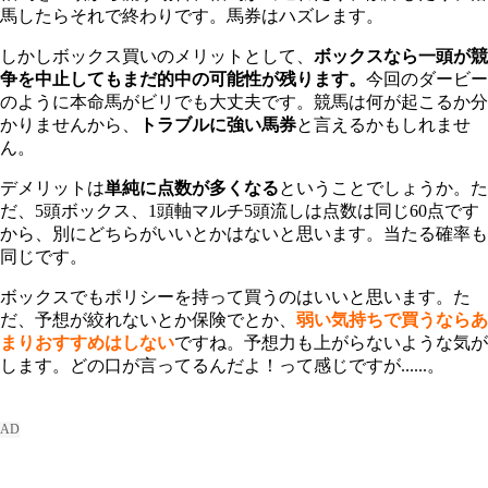
馬したらそれで終わりです。馬券はハズレます。
しかしボックス買いのメリットとして、
ボックスなら一頭が競
争を中止してもまだ的中の可能性が残ります。
今回のダービー
のように本命馬がビリでも大丈夫です。競馬は何が起こるか分
かりませんから、
トラブルに強い馬券
と言えるかもしれませ
ん。
デメリットは
単純に点数が多くなる
ということでしょうか。た
だ、5頭ボックス、1頭軸マルチ5頭流しは点数は同じ60点です
から、別にどちらがいいとかはないと思います。当たる確率も
同じです。
ボックスでもポリシーを持って買うのはいいと思います。た
だ、予想が絞れないとか保険でとか、
弱い気持ちで買うならあ
まりおすすめはしない
ですね。予想力も上がらないような気が
します。どの口が言ってるんだよ！って感じですが......。