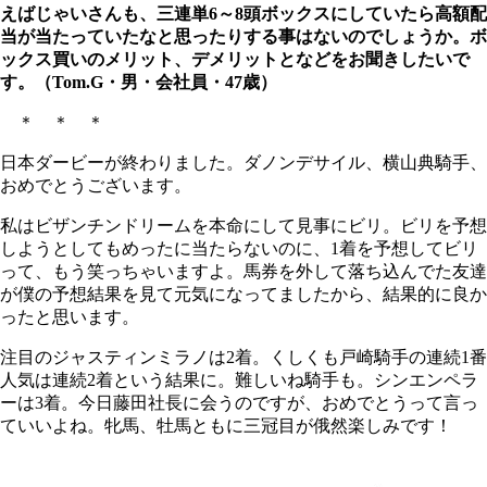
えばじゃいさんも、三連単6～8頭ボックスにしていたら高額配
当が当たっていたなと思ったりする事はないのでしょうか。ボ
ックス買いのメリット、デメリットとなどをお聞きしたいで
す。（Tom.G・男・会社員・47歳）
＊ ＊ ＊
日本ダービーが終わりました。ダノンデサイル、横山典騎手、
おめでとうございます。
私はビザンチンドリームを本命にして見事にビリ。ビリを予想
しようとしてもめったに当たらないのに、1着を予想してビリ
って、もう笑っちゃいますよ。馬券を外して落ち込んでた友達
が僕の予想結果を見て元気になってましたから、結果的に良か
ったと思います。
注目のジャスティンミラノは2着。くしくも戸崎騎手の連続1番
人気は連続2着という結果に。難しいね騎手も。シンエンペラ
ーは3着。今日藤田社長に会うのですが、おめでとうって言っ
ていいよね。牝馬、牡馬ともに三冠目が俄然楽しみです！