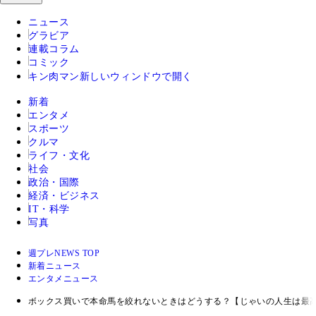
ニュース
グラビア
連載コラム
コミック
キン肉マン
新しいウィンドウで開く
新着
エンタメ
スポーツ
クルマ
ライフ・文化
社会
政治・国際
経済・ビジネス
IT・科学
写真
週プレNEWS TOP
新着ニュース
エンタメニュース
ボックス買いで本命馬を絞れないときはどうする？【じゃいの人生は最高