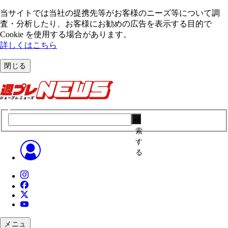
当サイトでは当社の提携先等がお客様のニーズ等について調
査・分析したり、お客様にお勧めの広告を表⽰する⽬的で
Cookie を使⽤する場合があります。
詳しくはこちら
閉じる
検
索
す
る
メニュ