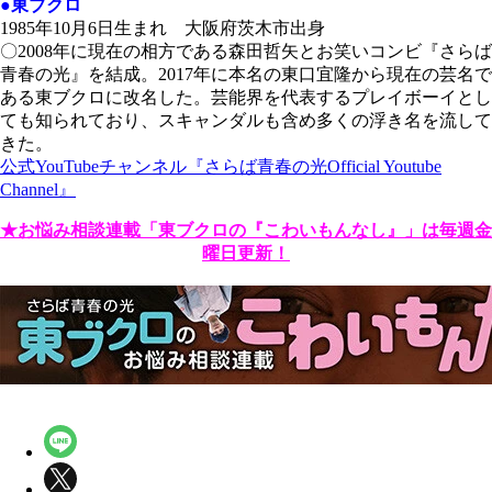
●東ブクロ
1985年10月6日生まれ 大阪府茨木市出身
〇2008年に現在の相方である森田哲矢とお笑いコンビ『さらば
青春の光』を結成。2017年に本名の東口宜隆から現在の芸名で
ある東ブクロに改名した。芸能界を代表するプレイボーイとし
ても知られており、スキャンダルも含め多くの浮き名を流して
きた。
公式YouTubeチャンネル『さらば青春の光Official Youtube
Channel』
★お悩み相談連載「東ブクロの『こわいもんなし』」は毎週金
曜日更新！