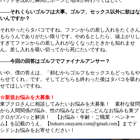
パットを沈めた瞬間にボーンと地球が終わってほしい。
――それくらいゴルフは大事。ゴルフ、セックス以外に欲はな
いんですか？
それやったらタバコですね。ファンからの差し入れをたくさん
もらうんでありがたい限りです。やめるとしたら、値上がりし
すぎてファンからの差し入れがなくなったときかも知れませ
ん。差し入れを吸い切ってから死にたいですね。
――今回の回答はゴルフでファイナルアンサー？
いや、僕の答えは、「頼むからゴルフもセックスもどっちもや
らせてくれ」です。そしてどちらも終わった後はタバコを吸わ
せてほしいですね。
☆新規お悩みを大募集！
東ブクロさんに相談してみたいお悩みを大募集！ 素朴な疑問
から人間関係の悩み、性の悩みなどなど...どんなお悩みも東ブ
クロがズバッと解決！ 【お悩み・年齢・ご職業・ペンネー
ム】を記載のうえ、【bukuro.onayami.com@gmail.com】までド
シドシお悩みをお寄せください！