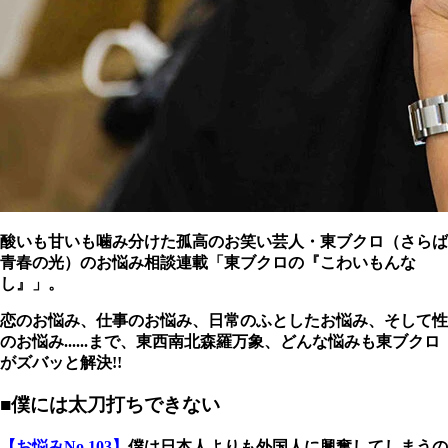
酸いも甘いも噛み分けた孤高のお笑い芸人・東ブクロ（さらば
青春の光）のお悩み相談連載「東ブクロの『こわいもんな
し』」。
恋のお悩み、仕事のお悩み、日常のふとしたお悩み、そして性
のお悩み......まで、東西南北森羅万象、どんな悩みも東ブクロ
がズバッと解決!!
■僕には太刀打ちできない
【お悩みNo.103】
僕は日本人よりも外国人に興奮してしまうの