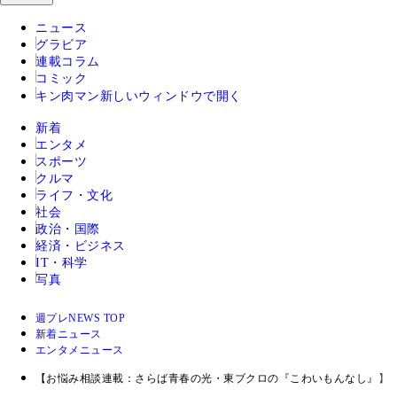
ニュース
グラビア
連載コラム
コミック
キン肉マン
新しいウィンドウで開く
新着
エンタメ
スポーツ
クルマ
ライフ・文化
社会
政治・国際
経済・ビジネス
IT・科学
写真
週プレNEWS TOP
新着ニュース
エンタメニュース
【お悩み相談連載：さらば青春の光・東ブクロの『こわいもんなし』】