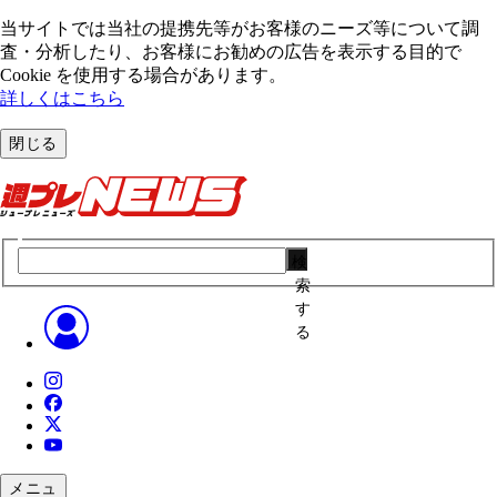
当サイトでは当社の提携先等がお客様のニーズ等について調
査・分析したり、お客様にお勧めの広告を表⽰する⽬的で
Cookie を使⽤する場合があります。
詳しくはこちら
閉じる
検
索
す
る
メニュ