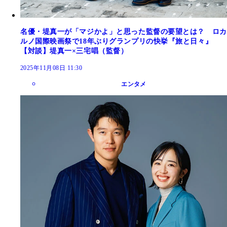
名優・堤真一が「マジかよ」と思った監督の要望とは？ ロカ
ルノ国際映画祭で18年ぶりグランプリの快挙『旅と日々』
【対談】堤真一×三宅唱（監督）
2025年11月08日 11:30
エンタメ