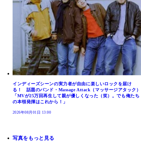
インディーズシーンの実力者が自由に楽しいロックを届け
る！ 話題のバンド・Massage Attack（マッサージアタック）
「MVが25万回再生して親が優しくなった（笑）。でも俺たち
の本領発揮はこれから！」
2026年08月01日 13:00
写真をもっと見る