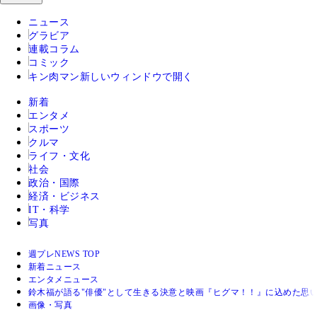
ニュース
グラビア
連載コラム
コミック
キン肉マン
新しいウィンドウで開く
新着
エンタメ
スポーツ
クルマ
ライフ・文化
社会
政治・国際
経済・ビジネス
IT・科学
写真
週プレNEWS TOP
新着ニュース
エンタメニュース
鈴木福が語る"俳優"として生きる決意と映画『ヒグマ！！』に込めた思
画像・写真