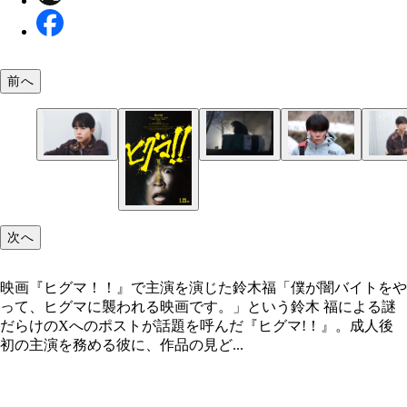
前へ
自身の芸能活動を「日々就活中」と話してくれた
映画『ヒグマ！！』で主演を演じた鈴木福
最新の特殊造形技術を駆使して表現されるヒグマの
ヒグマとの死闘を演じた鈴木福。ポジティブでかわ
感とリアルさは圧倒的だ
のある役柄が本人ともリンクする
次へ
映画『ヒグマ！！』で主演を演じた鈴木福「僕が闇バイトをや
って、ヒグマに襲われる映画です。」という鈴木 福による謎
だらけのXへのポストが話題を呼んだ『ヒグマ!！』。成人後
初の主演を務める彼に、作品の見ど...