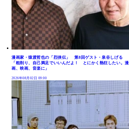
漫画家・猿渡哲也の「烈侠伝」 第8回ゲスト・泉谷しげる
「粗削り、自己満足でいいんだよ！ とにかく熱狂したい。漫
画、映画、音楽に」
2026年08月02日 09:00