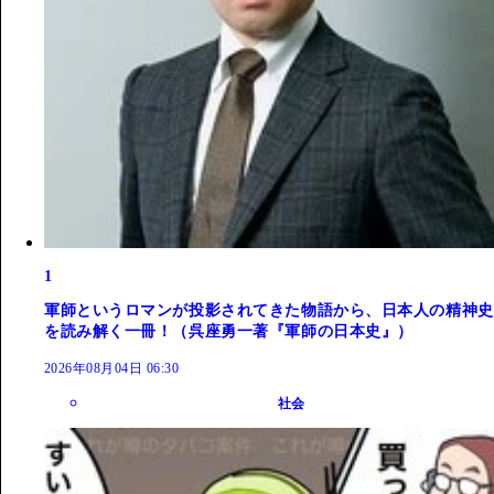
1
軍師というロマンが投影されてきた物語から、日本人の精神史
を読み解く一冊！（呉座勇一著『軍師の日本史』）
2026年08月04日 06:30
社会