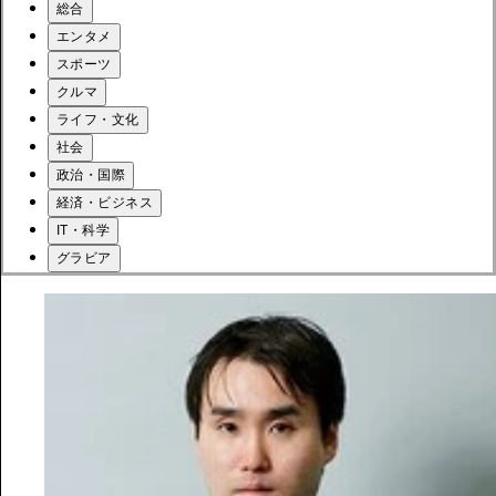
総合
エンタメ
スポーツ
クルマ
ライフ・文化
社会
政治・国際
経済・ビジネス
IT・科学
グラビア