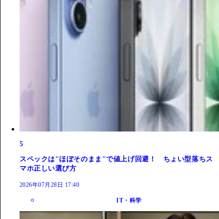
5
スペックは"ほぼそのまま"で値上げ回避！ ちょい型落ちス
マホ正しい選び方
2026年07月28日 17:40
IT・科学