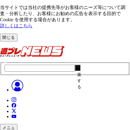
当サイトでは当社の提携先等がお客様のニーズ等について調
査・分析したり、お客様にお勧めの広告を表⽰する⽬的で
Cookie を使⽤する場合があります。
詳しくはこちら
閉じる
検
索
す
る
メニュ