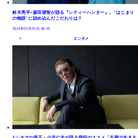
鈴木亮平×森田望智が語る『シティーハンター』。"はじまり
の物語"に詰め込んだこだわりは？
2024年05月01日 06:30
エンタメ
Vシネマの帝王・小沢仁志が語る煩悩のススメ「左脳で生きる