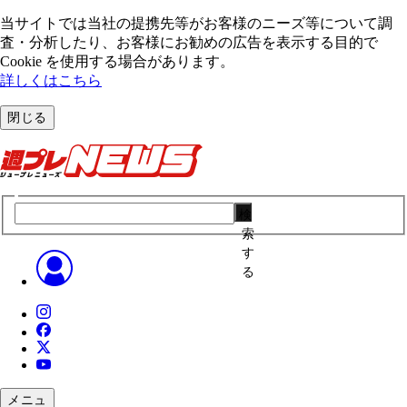
当サイトでは当社の提携先等がお客様のニーズ等について調
査・分析したり、お客様にお勧めの広告を表⽰する⽬的で
Cookie を使⽤する場合があります。
詳しくはこちら
閉じる
検
索
す
る
メニュ