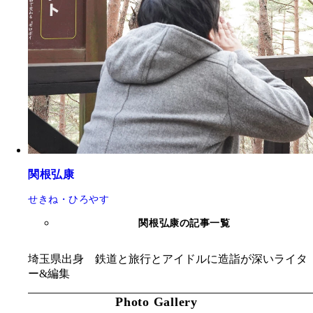
関根弘康
せきね・ひろやす
関根弘康の記事一覧
埼玉県出身 鉄道と旅行とアイドルに造詣が深いライタ
ー&編集
Photo Gallery