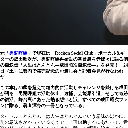
元「
男闘呼組
」で現在は「Rockon Social Club」ボーカル&ギ
ターの成田昭次が、男闘呼組再始動の舞台裏を赤裸々に語る初
の自叙伝『人生はとんとん―成田昭次自叙伝―』を発売！ 24
日（土）に都内で発売記念のお渡し会と記者会見が行なわれ
た。
この本は50歳を超えて精力的に活動しチャレンジを続ける成田
が語る、男闘呼組の活動休止、逮捕、芸能界引退、そして奇跡
の復活。舞台裏にあった熱き想いと涙。すべての成田昭次ファ
ンに贈る、著者渾身の一冊となっている。
タイトル「とんとん」は人生はとんとんという意味のほかに、
別の意味もかかっているそうで、「再始動するにあたって、音