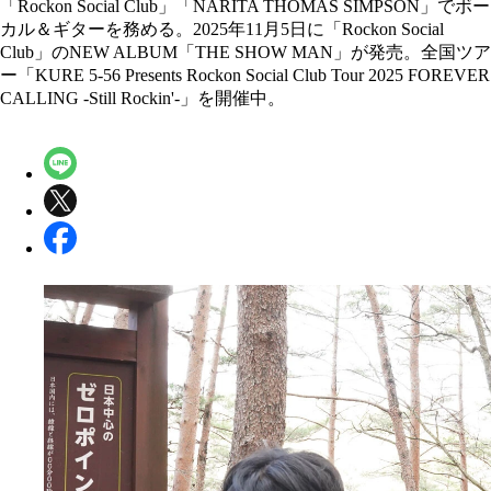
「Rockon Social Club」「NARITA THOMAS SIMPSON」でボー
カル＆ギターを務める。2025年11月5日に「Rockon Social
Club」のNEW ALBUM「THE SHOW MAN」が発売。全国ツア
ー「KURE 5-56 Presents Rockon Social Club Tour 2025 FOREVER
CALLING -Still Rockin'-」を開催中。