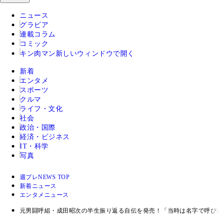
ニュース
グラビア
連載コラム
コミック
キン肉マン
新しいウィンドウで開く
新着
エンタメ
スポーツ
クルマ
ライフ・文化
社会
政治・国際
経済・ビジネス
IT・科学
写真
週プレNEWS TOP
新着ニュース
エンタメニュース
元男闘呼組・成田昭次の半生振り返る自伝を発売！「当時は名字で呼び