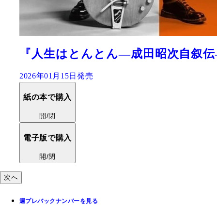
『人生はとんとん―成田昭次自叙伝
2026年01月15日発売
紙の本で購入
開/閉
電子版で購入
開/閉
次へ
週プレバックナンバーを見る