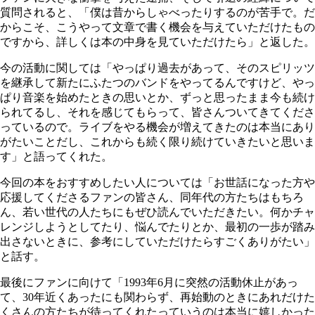
質問されると、「僕は昔からしゃべったりするのが苦手で。だ
からこそ、こうやって文章で書く機会を与えていただけたもの
ですから、詳しくは本の中身を見ていただけたら」と返した。
今の活動に関しては「やっぱり過去があって、そのスピリッツ
を継承して新たにふたつのバンドをやってるんですけど、やっ
ぱり音楽を始めたときの思いとか、ずっと思ったまま今も続け
られてるし、それを感じてもらって、皆さんついてきてくださ
っているので。ライブをやる機会が増えてきたのは本当にあり
がたいことだし、これからも続く限り続けていきたいと思いま
す」と語ってくれた。
今回の本をおすすめしたい人については「お世話になった方や
応援してくださるファンの皆さん、同年代の方たちはもちろ
ん、若い世代の人たちにもぜひ読んでいただきたい。何かチャ
レンジしようとしてたり、悩んでたりとか、最初の一歩が踏み
出さないときに、参考にしていただけたらすごくありがたい」
と話す。
最後にファンに向けて「1993年6月に突然の活動休止があっ
て、30年近くあったにも関わらず、再始動のときにあれだけた
くさんの方たちが待ってくれたっていうのは本当に嬉しかった