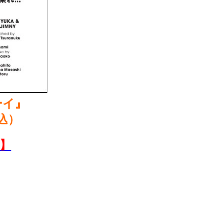
ーイ』
込）
】