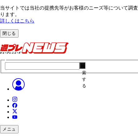
当サイトでは当社の提携先等がお客様のニーズ等について調査・
ります。
詳しくはこちら
閉じる
検
索
す
る
メニュ