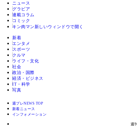
ニュース
グラビア
連載コラム
コミック
キン肉マン
新しいウィンドウで開く
新着
エンタメ
スポーツ
クルマ
ライフ・文化
社会
政治・国際
経済・ビジネス
IT・科学
写真
週プレNEWS TOP
新着ニュース
インフォメーション
週