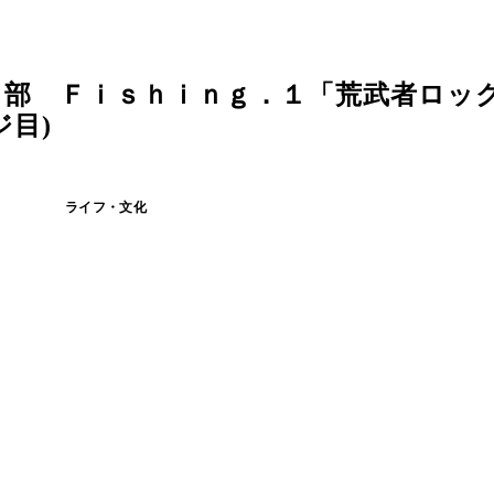
り部 Ｆｉｓｈｉｎｇ．１「荒武者ロッ
ジ目)
ライフ・文化