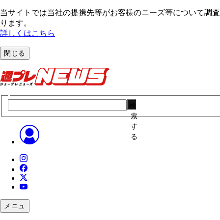
当サイトでは当社の提携先等がお客様のニーズ等について調査・
ります。
詳しくはこちら
閉じる
検
索
す
る
メニュ