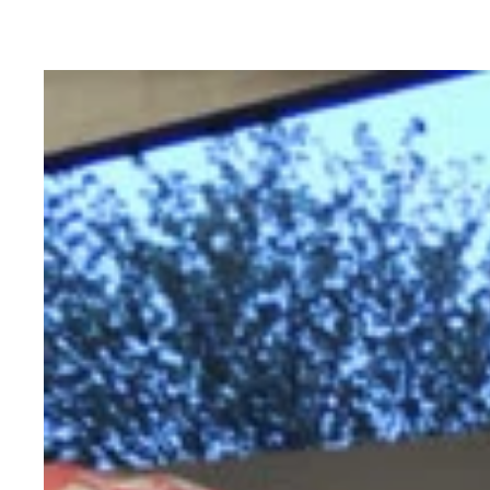
長丁場に耐えるため軽量化を図ったタックル
暖かくなってきたこの時期、大海原でする釣りが恋
エサに使う１５ｃｍ前後の中葉イワシ