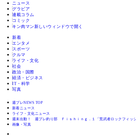
ニュース
グラビア
連載コラム
コミック
キン肉マン
新しいウィンドウで開く
新着
エンタメ
スポーツ
クルマ
ライフ・文化
社会
政治・国際
経済・ビジネス
IT・科学
写真
週プレNEWS TOP
新着ニュース
ライフ・文化ニュース
週末出動！ 週プレ釣り部 Ｆｉｓｈｉｎｇ．１「荒武者ロックフィッ
画像・写真