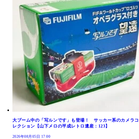
大ブーム中の「写ルンです」も登場！ サッカー系のカメラコ
レクション【山下メロの平成レトロ遺産：123】
2026年08月05日 17:00