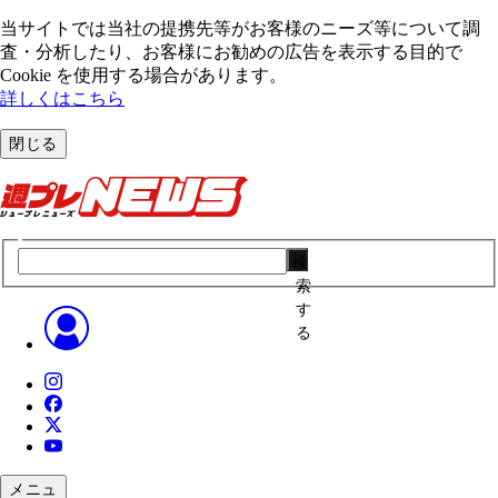
当サイトでは当社の提携先等がお客様のニーズ等について調
査・分析したり、お客様にお勧めの広告を表⽰する⽬的で
Cookie を使⽤する場合があります。
詳しくはこちら
閉じる
検
索
す
る
メニュ