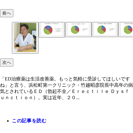
前へ
65％の患者が何の対策もしていない現実。放って
8割以上の患者が「つらい」と感じている。やはりE
症状は悪化するという（EDに関する調査／浜松町
つらいのだ（EDに関する調査／浜松町第一クリニ
リニック調べ）
べ）
次へ
「ED治療薬は生活改善薬。もっと気軽に受診してほしいです
ね」と言う、浜松町第一クリニック・竹越昭彦院長中高年の病
気とされているＥＤ（勃起不全／Ｅｒｅｃｔｉｌｅ Ｄｙｓｆ
ｕｎｃｔｉｏｎ）。実は近年、２０...
この記事を読む
「ED治療薬は生活改善薬。もっと気軽に受診して
ですね」と言う、浜松町第一クリニック・竹越昭彦