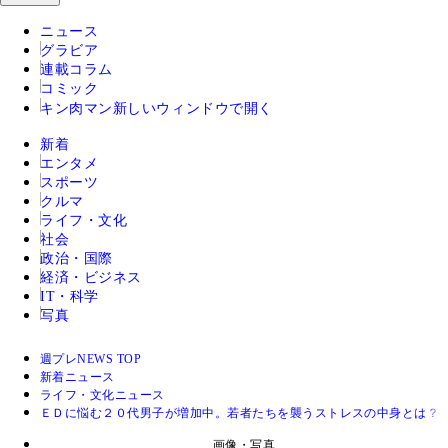
ニュース
グラビア
連載コラム
コミック
キン肉マン
新しいウィンドウで開く
新着
エンタメ
スポーツ
クルマ
ライフ・文化
社会
政治・国際
経済・ビジネス
IT・科学
写真
週プレNEWS TOP
新着ニュース
ライフ・文化ニュース
ＥＤに悩む２０代男子が増加中。若者たちを襲うストレスの中身とは？
画像・写真