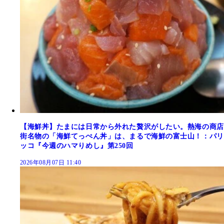
【海鮮丼】たまには日常から外れた贅沢がしたい。熱海の商店
街名物の「海鮮てっぺん丼」は、まるで海鮮の富士山！：パリ
ッコ『今週のハマりめし』第250回
2026年08月07日 11:40