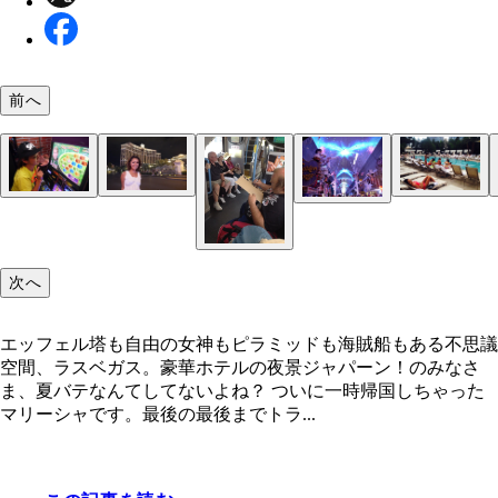
前へ
ミスドフライトには子供たちもドヒャーっとひっく
運命のダイスはふられた！ 行き先はそう、ラスベ
はたまた、大きなピラミッドとスフィンクス！ ま
着の身着のままでベガス探索。派手な衣装に囲まれ
ゴーゴーガールのお姉さん。とってもキレイなお尻
宙に浮く人もいたよ！ 不思議！
休憩中？を隠す様子もないパフォーマーたち。みん
オーシャンズ１１の舞台、ベラージオはラスベガス
オシャレなハリウッドオヤジ、マイケル・ダグラス
ラスベガスにはこんな大きなチョコレートがある？
エッフェル塔も自由の女神もピラミッドも海賊船も
指で選んでタッチ。初心者にもできるこの手軽さが
『チャーリーとチョコレート工場』発見！ かわい
る。奥の大人たちもみんなミスドフライト仲間
ス！
のエジプトに来ちゃったよ！ なんつってー
た。お見せできず残念！
キトー笑。暑いしね！
超有名豪華ホテル
がビキニパーティーをしたアリア・リゾート
たい！ CHOCOLATE MAKES ME HAPPY!
不思議空間、ラスベガス。豪華ホテルの夜景
いついゲームを続けさせる
バフェで朝食。キレイに盛り付ければまるで高級料
私もドル札も吸い込まれてしまった
～。何回もおかわり
次へ
エッフェル塔も自由の女神もピラミッドも海賊船もある不思議
空間、ラスベガス。豪華ホテルの夜景ジャパーン！のみなさ
ま、夏バテなんてしてないよね？ ついに一時帰国しちゃった
マリーシャです。最後の最後までトラ...