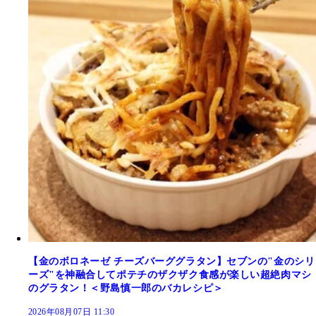
【金のボロネーゼ チーズバーググラタン】セブンの"金のシリ
ーズ"を神融合してポテチのザクザク食感が楽しい超絶肉マシ
のグラタン！＜野島慎一郎のバカレシピ＞
2026年08月07日 11:30