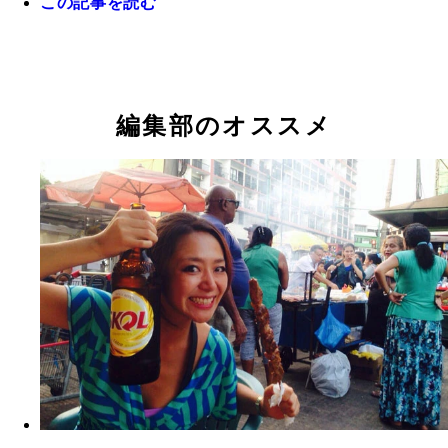
この記事を読む
ロスに行けなかったので、ニューヨークに変更？ 
路線バスでは、旅行者らしき男性が「ＨＯＭＥＬＥ
つってー
Ｓ」と書いたヘルプミーのボードを作成中。もしや
ノで破産？
編集部のオススメ