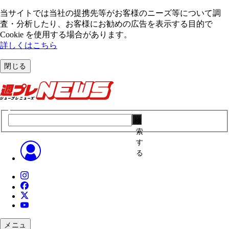
当サイトでは当社の提携先等がお客様のニーズ等について調
査・分析したり、お客様にお勧めの広告を表⽰する⽬的で
Cookie を使⽤する場合があります。
詳しくはこちら
閉じる
検
索
す
る
メニュ