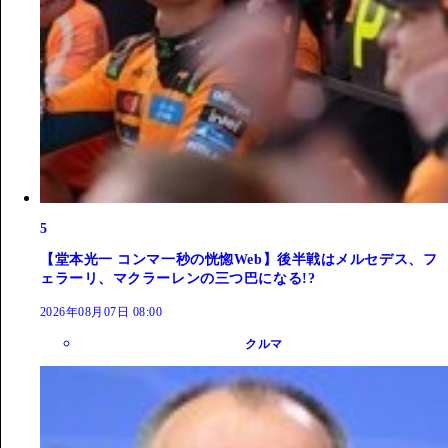
5
【堂本光一 コンマ一秒の恍惚Web】後半戦はメルセデス、フ
ェラーリ、マクラーレンの三つ巴になる!?
2026年08月07日 08:00
クルマ