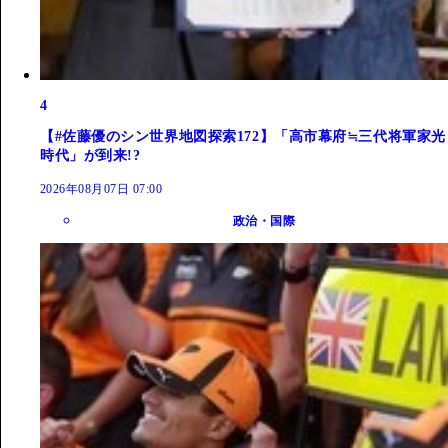
4
【#佐藤優のシン世界地図探索172】「高市幕府≒三代将軍家光
時代」が到来!?
2026年08月07日 07:00
政治・国際