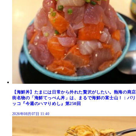
【海鮮丼】たまには日常から外れた贅沢がしたい。熱海の商店
街名物の「海鮮てっぺん丼」は、まるで海鮮の富士山！：パリ
ッコ『今週のハマりめし』第250回
2026年08月07日 11:40