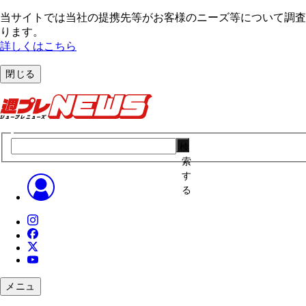
当サイトでは当社の提携先等がお客様のニーズ等について調査・
ります。
詳しくはこちら
閉じる
検
索
す
る
メニュ