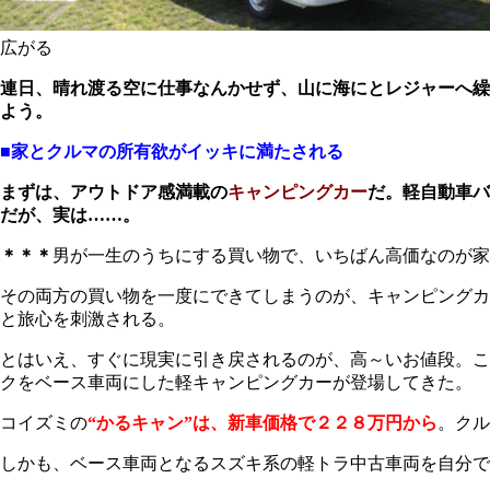
広がる
連日、晴れ渡る空に仕事なんかせず、山に海にとレジャーへ繰
よう。
■家とクルマの所有欲がイッキに満たされる
まずは、アウトドア感満載の
キャンピングカー
だ。軽自動車バ
だが、実は……。
＊＊＊
男が一生のうちにする買い物で、いちばん高価なのが家
その両方の買い物を一度にできてしまうのが、キャンピングカ
と旅心を刺激される。
とはいえ、すぐに現実に引き戻されるのが、高～いお値段。こ
クをベース車両にした軽キャンピングカーが登場してきた。
コイズミの
“かるキャン”は、新車価格で２２８万円から
。クル
しかも、ベース車両となるスズキ系の軽トラ中古車両を自分