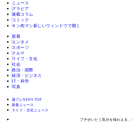
ニュース
グラビア
連載コラム
コミック
キン肉マン
新しいウィンドウで開く
新着
エンタメ
スポーツ
クルマ
ライフ・文化
社会
政治・国際
経済・ビジネス
IT・科学
写真
週プレNEWS TOP
新着ニュース
ライフ・文化ニュース
プチぜいたく気分を味わえる、