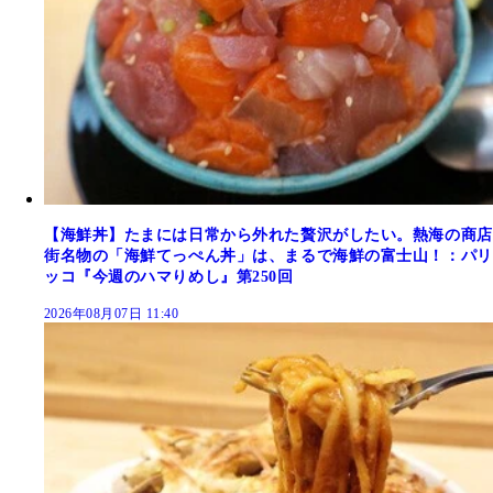
【海鮮丼】たまには日常から外れた贅沢がしたい。熱海の商店
街名物の「海鮮てっぺん丼」は、まるで海鮮の富士山！：パリ
ッコ『今週のハマりめし』第250回
2026年08月07日 11:40