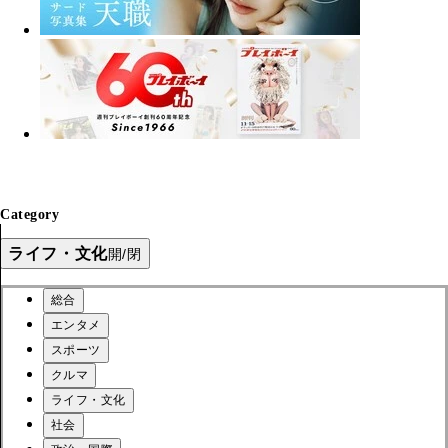
Category
ライフ・文化
開/閉
総合
エンタメ
スポーツ
クルマ
ライフ・文化
社会