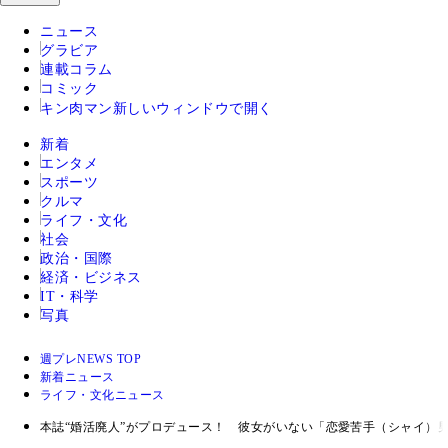
ニュース
グラビア
連載コラム
コミック
キン肉マン
新しいウィンドウで開く
新着
エンタメ
スポーツ
クルマ
ライフ・文化
社会
政治・国際
経済・ビジネス
IT・科学
写真
週プレNEWS TOP
新着ニュース
ライフ・文化ニュース
本誌“婚活廃人”がプロデュース！ 彼女がいない「恋愛苦手（シャイ）