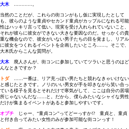
大木
…………。
当然のことだが、これらの街コンがもし仮に実現したとして
も、彼らのような童貞やセカンド童貞がカップルになれる可能
性はハッキリ言って低い。現実を受け入れられていないこと、
それが彼らに彼女ができない大きな要因なのだ。せっかくの貴
重な機会なので、彼女がいない男子たちの目を覚まし、リアル
に彼女をつくれるイベントを企画したいところ……。そこで、
大木氏からこんな質問が。
大木
廃人さんが、街コンに参加していてツラいと思うのはど
んなときですか？
トダ
……一番は、リア充っぽい男たちと競わなきゃいけない
と感じたときです。ノリのいい男女が手を叩きながら笑い合っ
ている様子を見るとそれだけで寒気がして、ここは自分の居場
所じゃないんだな……と。だから、僕らみたいなシャイな男性
だけが集まるイベントがあると参加しやすいです。
オブチ
じゃー、“童貞コン”ってどーっすか!? 童貞と、童貞
と付き合ってみたい女性のみが参加可能な街コンっす！