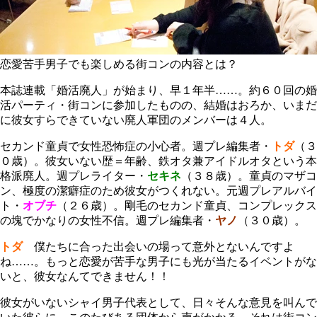
恋愛苦手男子でも楽しめる街コンの内容とは？
本誌連載「婚活廃人」が始まり、早１年半……。約６０回の婚
活パーティ・街コンに参加したものの、結婚はおろか、いまだ
に彼女すらできていない廃人軍団のメンバーは４人。
セカンド童貞で女性恐怖症の小心者。週プレ編集者・
トダ
（３
０歳）。彼女いない歴＝年齢、鉄オタ兼アイドルオタという本
格派廃人。週プレライター・
セキネ
（３８歳）。童貞のマザコ
ン、極度の潔癖症のため彼女がつくれない。元週プレアルバイ
ト・
オブチ
（２６歳）。剛毛のセカンド童貞、コンプレックス
の塊でかなりの女性不信。週プレ編集者・
ヤノ
（３０歳）。
トダ
僕たちに合った出会いの場って意外とないんですよ
ね……。もっと恋愛が苦手な男子にも光が当たるイベントがな
いと、彼女なんてできません！！
彼女がいないシャイ男子代表として、日々そんな意見を叫んで