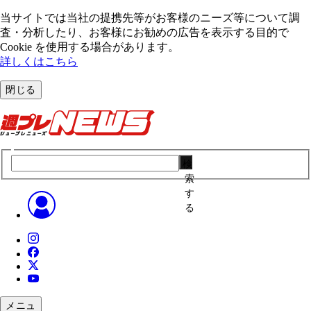
当サイトでは当社の提携先等がお客様のニーズ等について調
査・分析したり、お客様にお勧めの広告を表⽰する⽬的で
Cookie を使⽤する場合があります。
詳しくはこちら
閉じる
検
索
す
る
メニュ