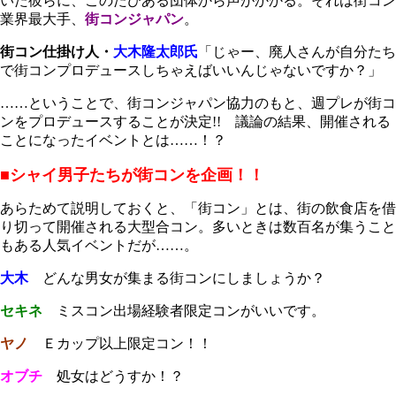
いた彼らに、このたびある団体から声がかかる。それは街コン
業界最大手、
街コンジャパン
。
街コン仕掛け人・
大木隆太郎
氏
「じゃー、廃人さんが自分たち
で街コンプロデュースしちゃえばいいんじゃないですか？」
……ということで、街コンジャパン協力のもと、週プレが街コ
ンをプロデュースすることが決定!! 議論の結果、開催される
ことになったイベントとは……！？
■シャイ男子たちが街コンを企画！！
あらためて説明しておくと、「街コン」とは、街の飲食店を借
り切って開催される大型合コン。多いときは数百名が集うこと
もある人気イベントだが……。
大木
どんな男女が集まる街コンにしましょうか？
セキネ
ミスコン出場経験者限定コンがいいです。
ヤノ
Ｅカップ以上限定コン！！
オブチ
処女はどうすか！？