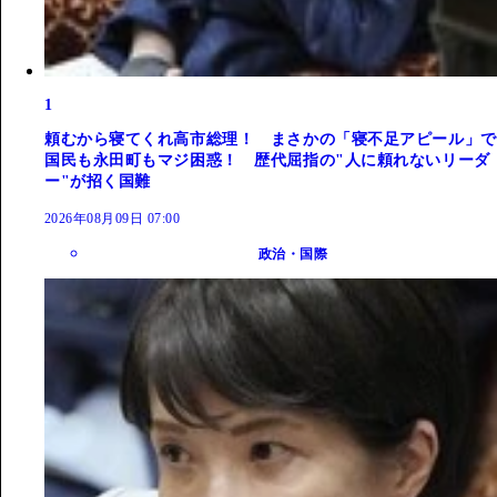
1
頼むから寝てくれ高市総理！ まさかの「寝不足アピール」で
国民も永田町もマジ困惑！ 歴代屈指の"人に頼れないリーダ
ー"が招く国難
2026年08月09日 07:00
政治・国際