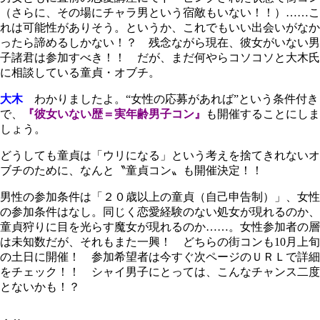
（さらに、その場にチャラ男という宿敵もいない！！）……こ
れは可能性がありそう。というか、これでもいい出会いがなか
ったら諦めるしかない！？ 残念ながら現在、彼女がいない男
子諸君は参加すべき！！ だが、まだ何やらコソコソと大木氏
に相談している童貞・オブチ。
大木
わかりましたよ。“女性の応募があれば”という条件付き
で、
『彼女いない歴＝実年齢男子コン』
も開催することにしま
しょう。
どうしても童貞は「ウリになる」という考えを捨てきれないオ
ブチのために、なんと〝童貞コン〟も開催決定！！
男性の参加条件は「２０歳以上の童貞（自己申告制）」、女性
の参加条件はなし。同じく恋愛経験のない処女が現れるのか、
童貞狩りに目を光らす魔女が現れるのか……。女性参加者の層
は未知数だが、それもまた一興！ どちらの街コンも10月上旬
の土日に開催！ 参加希望者は今すぐ次ページのＵＲＬで詳細
をチェック！！ シャイ男子にとっては、こんなチャンス二度
とないかも！？