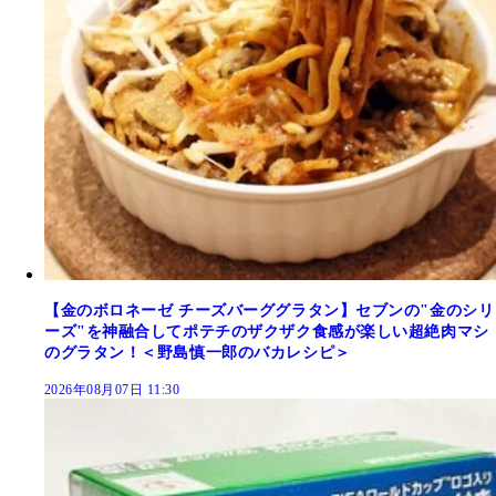
【金のボロネーゼ チーズバーググラタン】セブンの"金のシリ
ーズ"を神融合してポテチのザクザク食感が楽しい超絶肉マシ
のグラタン！＜野島慎一郎のバカレシピ＞
2026年08月07日 11:30