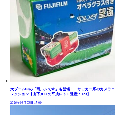
大ブーム中の「写ルンです」も登場！ サッカー系のカメラコ
レクション【山下メロの平成レトロ遺産：123】
2026年08月05日 17:00