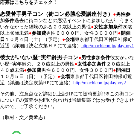
応募はこちらをチェック！
恋愛苦手男子コン（街コン必勝恋愛講座付き）
●
男性参
加条件
過去に街コンなどの恋活イベントに参加したが、うまく
いかなかった経験のある２０歳以上の男性
●
女性参加条件
20歳
以上40歳未満
●
参加費
男性６０００円、女性３０００円
●
開催
日
１０月４日（土）（予定）
●
会場
東京都千代田区神田神保町
近辺（詳細は決定次第ＨＰにて連絡）
http://machicon.jp/playboy1
彼女がいない歴=実年齢男子コン
●
男性参加条件
彼女がいな
い歴=実年齢の、２０歳以上の男性
●
女性参加条件
２０歳以上
４０歳未満
●
参加費
男性６０００円、女性３０００円
●
開催日
１０月５日（日）（予定）
●
会場
東京都千代田区神田神保町近
辺（詳細は決定次第HPにて連絡）
http://machicon.jp/playboy2
その他、注意点など詳細は上記HPにて随時更新!!※この街コン
についての質問やお問い合わせは当編集部ではお受けできませ
んので、ご了承ください。
（取材・文／黄孟志）