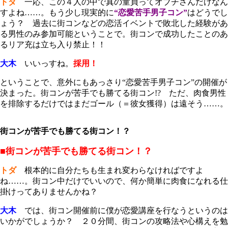
トダ
一応、この４人の中で真の童貞ってオブチさんだけなん
すよね……。もう少し現実的に
“恋愛苦手男子コン”
はどうでし
ょう？ 過去に街コンなどの恋活イベントで敗北した経験があ
る男性のみ参加可能ということで。街コンで成功したことのあ
るリア充は立ち入り禁止！！
大木
いいっすね。
採用！
ということで、意外にもあっさり“恋愛苦手男子コン”の開催が
決まった。街コンが苦手でも勝てる街コン!? ただ、肉食男性
を排除するだけではまだゴール（＝彼女獲得）は遠そう……。
街コンが苦手でも勝てる街コン！？
■街コンが苦手でも勝てる街コン！？
トダ
根本的に自分たちも生まれ変わらなければですよ
ね……。街コン中だけでいいので、何か簡単に肉食になれる仕
掛けってありませんかね？
大木
では、街コン開催前に僕が恋愛講座を行なうというのは
いかがでしょうか？ ２０分間、街コンの攻略法や心構えを勉