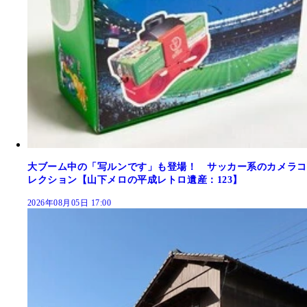
大ブーム中の「写ルンです」も登場！ サッカー系のカメラコ
レクション【山下メロの平成レトロ遺産：123】
2026年08月05日 17:00