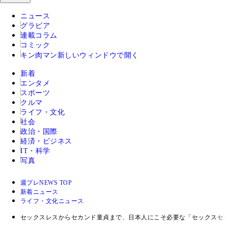
ニュース
グラビア
連載コラム
コミック
キン肉マン
新しいウィンドウで開く
新着
エンタメ
スポーツ
クルマ
ライフ・文化
社会
政治・国際
経済・ビジネス
IT・科学
写真
週プレNEWS TOP
新着ニュース
ライフ・文化ニュース
セックスレスからセカンド童貞まで、日本人にこそ必要な「セックスセ