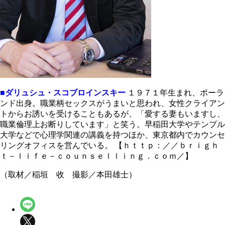
■ダリュシュ・スコブロインスキー
１９７１年生まれ、ポーラ
ンド出身。職業柄セックスがうまいと思われ、女性クライアン
トからお誘いを受けることもあるが、「愛する妻もいますし、
職業倫理上お断りしています」と笑う。早稲田大学やテンプル
大学などで心理学関連の講義を持つほか、東京都内でカウンセ
リングオフィスを営んでいる。 【ｈｔｔｐ：／／ｂｒｉｇｈ
ｔ－ｌｉｆｅ－ｃｏｕｎｓｅｌｌｉｎｇ．ｃｏｍ／】
（取材／稲垣 收 撮影／本田雄士）