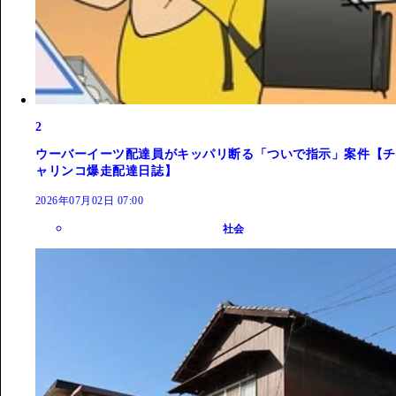
2
ウーバーイーツ配達員がキッパリ断る「ついで指示」案件【チ
ャリンコ爆走配達日誌】
2026年07月02日 07:00
社会