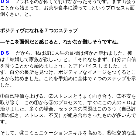
ＤＳ
フラれるのが怖くて行けなかったそうです。まず出会う
ことから始まって、お茶や食事に誘って...というプロセスも面
倒くさい、と。
ポジティヴになれる７つのステップ
―そこを面倒だと感じると、なかなか難しそうですね。
ＤＳ
だから、私は彼に人生の目標は何かと尋ねました。彼
は「結婚して家族が欲しい」と。「それならまず、自分に自信
を持つことから始めましょう」とアドバイス しました。ま
ず、自分の長所を見つけ、ポジティブなイメージをつくるとこ
ろから始めました。これを手始めに全体で７つのステップを示
した。
①自己評価を上げる、②ストレスとうまく向き合う、③不安を
取り除く―この①から③のプロセスで、すぐにこの人のＥＤは
治りました。多くの場合、セックスの問題はこの３つ（自己評
価の低さ、ストレス、不安）が組み合わさったものが多いんで
す。
そして、④コミュニケーションスキルを高める、⑤社交的な生