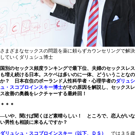
さまざまなセックスの問題を薬に頼らずカウンセリングで解決
していくダリュシュ博士
国別のセックス頻度ランキングで最下位、夫婦のセックスレス
も増え続ける日本。スケベは多いのに一体、どういうことなの
か？ 日本在住のポーランド人性科学者・心理学者の
ダリュシ
ュ・スコブロインスキー博士
がその原因を解説し、セックスレ
ス改善の奥義をレクチャーする最終回！
＊＊
＊
―いや、聞けば聞くほど素
晴らしい！ ところで、恋人がいな
い男性も相談に来るんですか？
ダリュシュ・スコブロインスキー
（以下、ＤＳ）
では３５歳