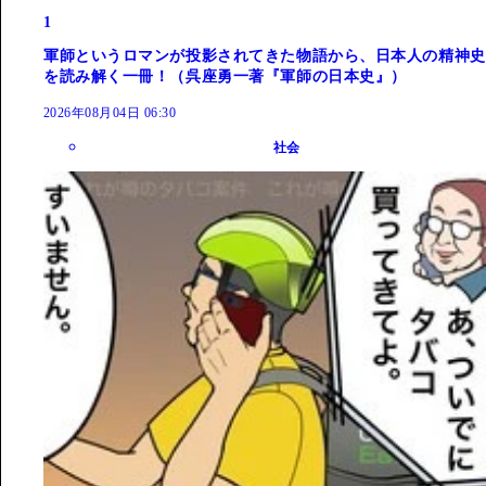
1
軍師というロマンが投影されてきた物語から、日本人の精神史
を読み解く一冊！（呉座勇一著『軍師の日本史』）
2026年08月04日 06:30
社会