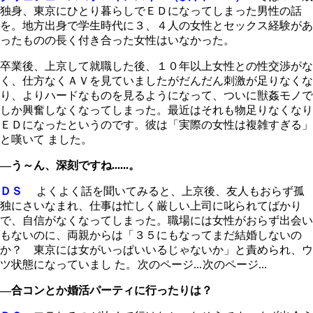
独身、東京にひとり暮らしでＥＤになってしまった男性の話
を。地方出身で学生時代に３、４人の女性とセックス経験があ
ったものの長く付き合った女性はいなかった。
卒業後、上京して就職した後、１０年以上女性との性交渉がな
く、仕方なくＡＶを見ていましたがだんだん刺激が足りなくな
り、よりハードなものを見るようになって、ついに獣姦モノで
しか興奮しなくなってしまった。最近はそれも物足りなくなり
ＥＤになったというのです。彼は「実際の女性は複雑すぎる」
と嘆いて ました。
―う～ん、深刻ですね......。
ＤＳ
よくよく話を聞いてみると、上京後、友人もおらず孤
独にさいなまれ、仕事は忙しく厳しい上司に叱られてばかり
で、自信がなくなってしまった。職場には女性がおらず出会い
もないのに、両親からは「３５にもなってまだ結婚しないの
か？ 東京には女がいっぱいいるじゃないか」と責められ、ウ
ツ状態になっていまし た。
次のページ...
次のページ...
―合コンとか婚活パーティに行ったりは？