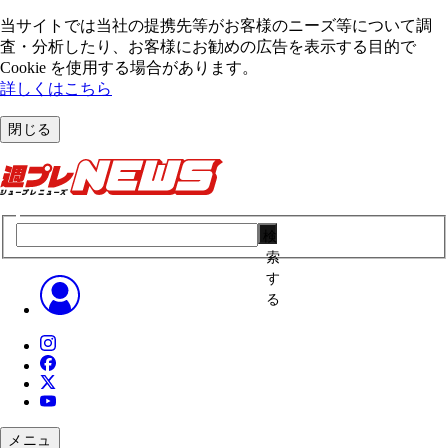
当サイトでは当社の提携先等がお客様のニーズ等について調
査・分析したり、お客様にお勧めの広告を表⽰する⽬的で
Cookie を使⽤する場合があります。
詳しくはこちら
閉じる
検
索
す
る
メニュ