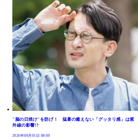
"脳の日焼け"を防げ！ 猛暑の癒えない「グッタリ感」は紫
外線の影響!?
2026年08月01日 08:00