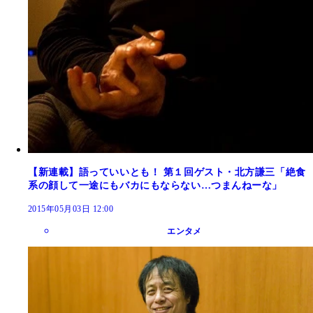
【新連載】語っていいとも！ 第１回ゲスト・北方謙三「絶食
系の顔して一途にもバカにもならない…つまんねーな」
2015年05月03日 12:00
エンタメ