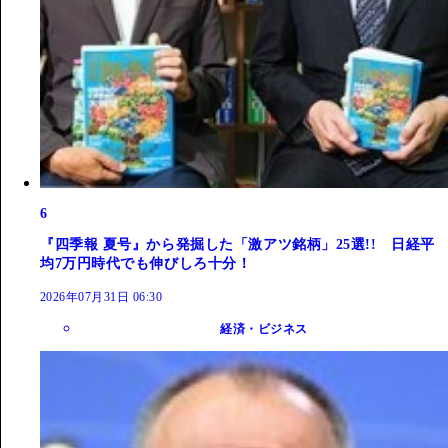
6
『四季報 夏号』から発掘した「激アツ銘柄」25選!! 日経平
均7万円時代でも伸びしろ十分！
2026年07月31日 06:30
経済・ビジネス