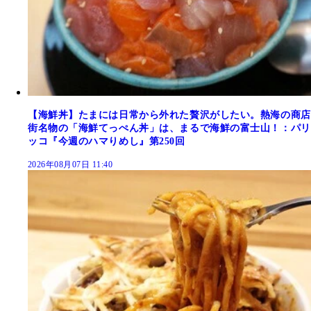
【海鮮丼】たまには日常から外れた贅沢がしたい。熱海の商店
街名物の「海鮮てっぺん丼」は、まるで海鮮の富士山！：パリ
ッコ『今週のハマりめし』第250回
2026年08月07日 11:40