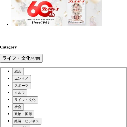
Category
ライフ・文化
開/閉
総合
エンタメ
スポーツ
クルマ
ライフ・文化
社会
政治・国際
経済・ビジネス