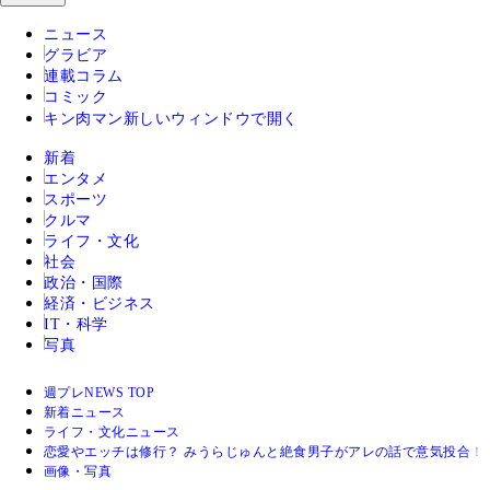
ニュース
グラビア
連載コラム
コミック
キン肉マン
新しいウィンドウで開く
新着
エンタメ
スポーツ
クルマ
ライフ・文化
社会
政治・国際
経済・ビジネス
IT・科学
写真
週プレNEWS TOP
新着ニュース
ライフ・文化ニュース
恋愛やエッチは修行？ みうらじゅんと絶食男子がアレの話で意気投合！
画像・写真