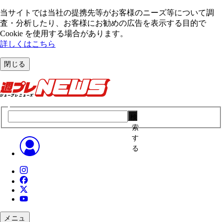
当サイトでは当社の提携先等がお客様のニーズ等について調
査・分析したり、お客様にお勧めの広告を表⽰する⽬的で
Cookie を使⽤する場合があります。
詳しくはこちら
閉じる
検
索
す
る
メニュ