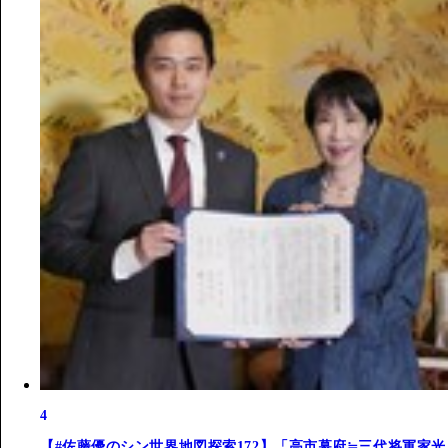
4
【#佐藤優のシン世界地図探索172】「高市幕府≒三代将軍家光