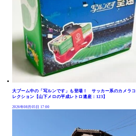
大ブーム中の「写ルンです」も登場！ サッカー系のカメラコ
レクション【山下メロの平成レトロ遺産：123】
2026年08月05日 17:00