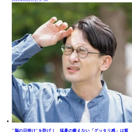
"脳の日焼け"を防げ！ 猛暑の癒えない「グッタリ感」は紫