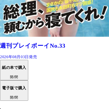
週刊プレイボーイNo.33
2026年08月03日発売
紙の本で購入
開/閉
電子版で購入
開/閉