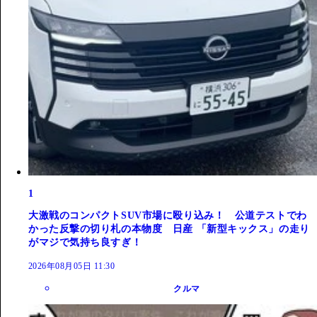
1
大激戦のコンパクトSUV市場に殴り込み！ 公道テストでわ
かった反撃の切り札の本物度 日産 「新型キックス」の走り
がマジで気持ち良すぎ！
2026年08月05日 11:30
クルマ