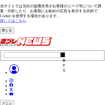
当サイトでは当社の提携先等がお客様のニーズ等について調
査・分析したり、お客様にお勧めの広告を表⽰する⽬的で
Cookie を使⽤する場合があります。
詳しくはこちら
閉じる
検
索
す
る
メニュ