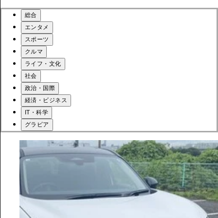
総合
エンタメ
スポーツ
クルマ
ライフ・文化
社会
政治・国際
経済・ビジネス
IT・科学
グラビア