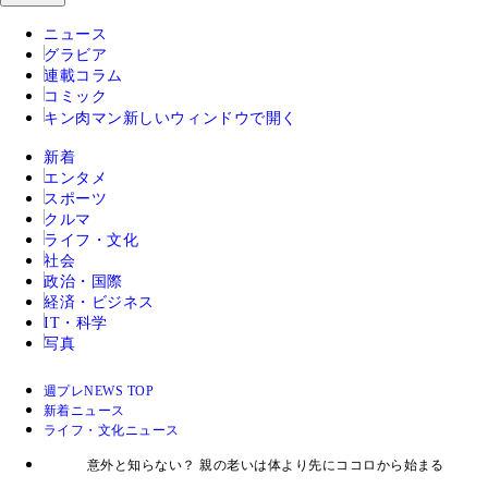
ニュース
グラビア
連載コラム
コミック
キン肉マン
新しいウィンドウで開く
新着
エンタメ
スポーツ
クルマ
ライフ・文化
社会
政治・国際
経済・ビジネス
IT・科学
写真
週プレNEWS TOP
新着ニュース
ライフ・文化ニュース
意外と知らない？ 親の老いは体より先にココロから始まる