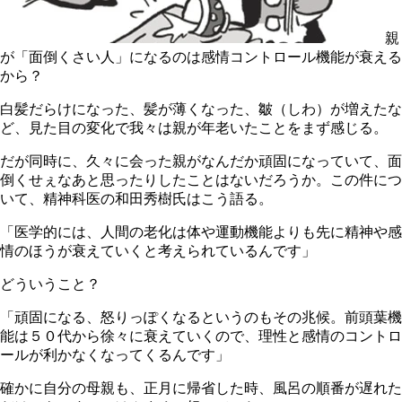
親
が「面倒くさい人」になるのは感情コントロール機能が衰える
から？
白髪だらけになった、髪が薄くなった、皺（しわ）が増えたな
ど、見た目の変化で我々は親が年老いたことをまず感じる。
だが同時に、久々に会った親がなんだか頑固になっていて、面
倒くせぇなあと思ったりしたことはないだろうか。この件につ
いて、精神科医の和田秀樹氏はこう語る。
「医学的には、人間の老化は体や運動機能よりも先に精神や感
情のほうが衰えていくと考えられているんです」
どういうこと？
「頑固になる、怒りっぽくなるというのもその兆候。前頭葉機
能は５０代から徐々に衰えていくので、理性と感情のコントロ
ールが利かなくなってくるんです」
確かに自分の母親も、正月に帰省した時、風呂の順番が遅れた