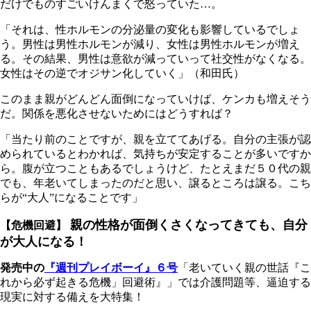
だけでものすごいけんまくで怒っていた…。
「それは、性ホルモンの分泌量の変化も影響しているでしょ
う。男性は男性ホルモンが減り、女性は男性ホルモンが増え
る。その結果、男性は意欲が減っていって社交性がなくなる。
女性はその逆でオジサン化していく」（和田氏）
このまま親がどんどん面倒になっていけば、ケンカも増えそう
だ。関係を悪化させないためにはどうすれば？
「当たり前のことですが、親を立ててあげる。自分の主張が認
められているとわかれば、気持ちが安定することが多いですか
ら。腹が立つこともあるでしょうけど、たとえまだ５０代の親
でも、年老いてしまったのだと思い、譲るところは譲る。こち
らが“大人”になることです」
親の性格が面倒くさくなってきても、自分
【危機回避】
が大人になる！
発売中の
『週刊プレイボーイ』６号
「老いていく親の世話『こ
れから必ず起きる危機」回避術』」では介護問題等、逼迫する
現実に対する備えを大特集！