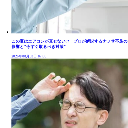
この夏はエアコンが直せない!? プロが解説するナフサ不足の
影響と"今すぐ取るべき対策"
2026年08月03日 07:00