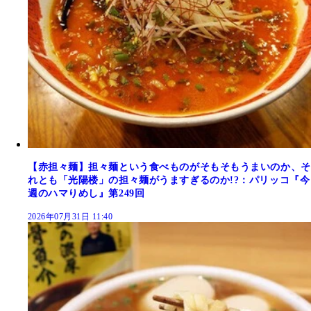
【赤担々麺】担々麺という食べものがそもそもうまいのか、そ
れとも「光陽楼」の担々麺がうますぎるのか!?：パリッコ『今
週のハマりめし』第249回
2026年07月31日 11:40