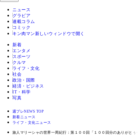
ニュース
グラビア
連載コラム
コミック
キン肉マン
新しいウィンドウで開く
新着
エンタメ
スポーツ
クルマ
ライフ・文化
社会
政治・国際
経済・ビジネス
IT・科学
写真
週プレNEWS TOP
新着ニュース
ライフ・文化ニュース
旅人マリーシャの世界一周紀行：第１００回「１００回分のありがとぅー