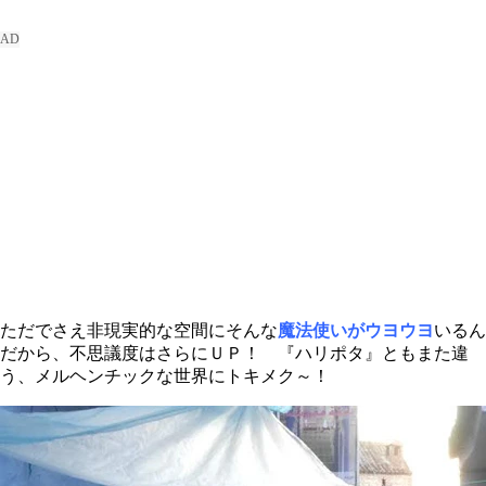
ただでさえ非現実的な空間にそんな
魔法使いがウヨウヨ
いるん
だから、不思議度はさらにＵＰ！ 『ハリポタ』ともまた違
う、メルヘンチックな世界にトキメク～！