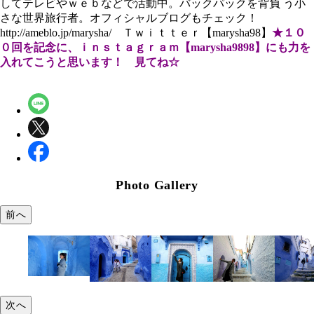
してテレビやｗｅｂなどで活動中。バックパックを背負 う小
さな世界旅行者。オフィシャルブログもチェック！
http://ameblo.jp/marysha/ Ｔｗｉｔｔｅｒ【marysha98】
★１０
０回を記念に、ｉｎｓｔａｇｒａｍ【marysha9898】にも力を
入れてこうと思います！ 見てね☆
Photo Gallery
前へ
次へ