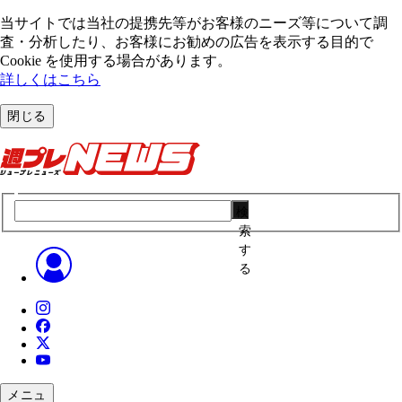
当サイトでは当社の提携先等がお客様のニーズ等について調
査・分析したり、お客様にお勧めの広告を表⽰する⽬的で
Cookie を使⽤する場合があります。
詳しくはこちら
閉じる
検
索
す
る
メニュ