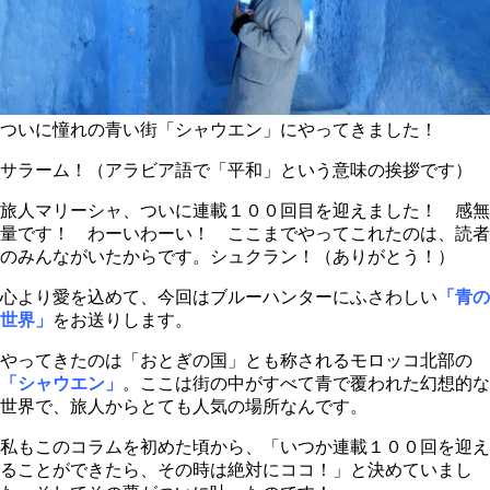
ついに憧れの青い街「シャウエン」にやってきました！
サラーム！（アラビア語で「平和」という意味の挨拶です）
旅人マリーシャ、ついに連載１００回目を迎えました！ 感無
量です！ わーいわーい！ ここまでやってこれたのは、読者
のみんながいたからです。シュクラン！（ありがとう！）
心より愛を込めて、今回はブルーハンターにふさわしい
「青の
世界」
をお送りします。
やってきたのは「おとぎの国」とも称されるモロッコ北部の
「シャウエン」
。ここは街の中がすべて青で覆われた幻想的な
世界で、旅人からとても人気の場所なんです。
私もこのコラムを初めた頃から、「いつか連載１００回を迎え
ることができたら、その時は絶対にココ！」と決めていまし