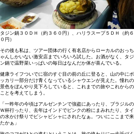
タジン鍋３０ＤＨ（約３６０円）、ハリラスープ５ＤＨ（約６
０円）
その後も私は、ツアー団体の行く有名店からローカルのおっち
ゃんしかいない激安店までいろいろ試した。お酒がなく、タジ
ン鍋で温野菜いっぱいの毎日はなんだか体が喜んでいる。
健康ライフついでに宿のすぐ目の前の丘に登ると、山の中にポ
ッカリ一部分だけ青くなっているシャウエンが見えた。憧れの
景色をぼんやり見下ろしていると、これまでの旅やこれからの
ことを考えてしまう。
「一昨年の今頃はアルゼンチンで強盗にあったり、ブラジルの
Ｗ杯行ったり、去年はインドでピンクの粉にまみれたり、タイ
の水かけ祭りでビシャビシャにされたなぁ。ついにここまで来
たかぁ」
旅のコマがひとつ進むということは、旅の終わりに一歩近づく