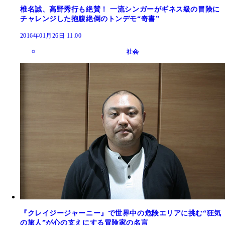
椎名誠、高野秀行も絶賛！ 一流シンガーがギネス級の冒険に
チャレンジした抱腹絶倒のトンデモ“奇書”
2016年01月26日 11:00
社会
『クレイジージャーニー』で世界中の危険エリアに挑む“狂気
の旅人”が心の支えにする冒険家の名言