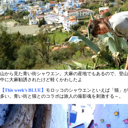
山から見た青い街シャウエン。大麻の産地でもあるので、登山
中に大麻勧誘されたけど軽くかわしたよ
【This week’s BLUE】
モロッコのシャウエンといえば「猫」が
多い。青い街と猫とのコラボは旅人の撮影魂を刺激する～。