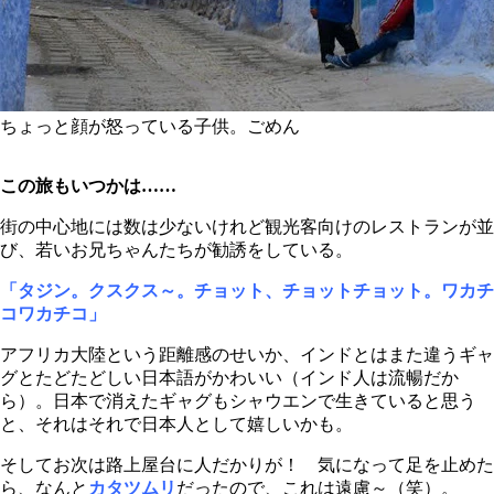
ちょっと顔が怒っている子供。ごめん
この旅もいつかは……
街の中心地には数は少ないけれど観光客向けのレストランが並
び、若いお兄ちゃんたちが勧誘をしている。
「タジン。クスクス～。チョット、チョットチョット。ワカチ
コワカチコ」
アフリカ大陸という距離感のせいか、インドとはまた違うギャ
グとたどたどしい日本語がかわいい（インド人は流暢だか
ら）。日本で消えたギャグもシャウエンで生きていると思う
と、それはそれで日本人として嬉しいかも。
そしてお次は路上屋台に人だかりが！ 気になって足を止めた
ら、なんと
カタツムリ
だったので、これは遠慮～（笑）。