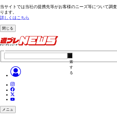
当サイトでは当社の提携先等がお客様のニーズ等について調査・
ります。
詳しくはこちら
閉じる
検
索
す
る
メニュ