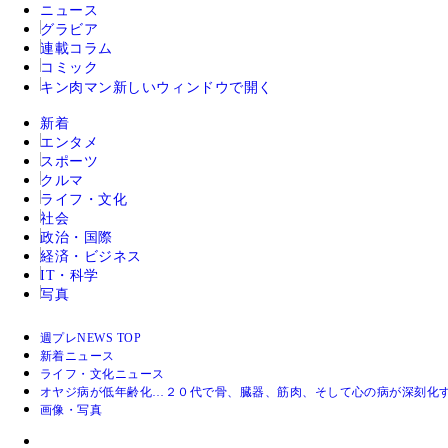
ニュース
グラビア
連載コラム
コミック
キン肉マン
新しいウィンドウで開く
新着
エンタメ
スポーツ
クルマ
ライフ・文化
社会
政治・国際
経済・ビジネス
IT・科学
写真
週プレNEWS TOP
新着ニュース
ライフ・文化ニュース
オヤジ病が低年齢化…２０代で骨、臓器、筋肉、そして心の病が深刻化
画像・写真